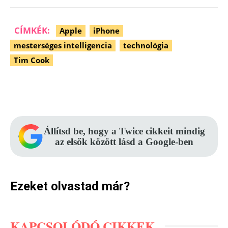
CÍMKÉK:
Apple
iPhone
mesterséges intelligencia
technológia
Tim Cook
Facebook
Pinterest
WhatsApp
Állítsd be, hogy a Twice cikkeit mindig
az elsők között lásd a Google-ben
Ezeket olvastad már?
KAPCSOLÓDÓ CIKKEK