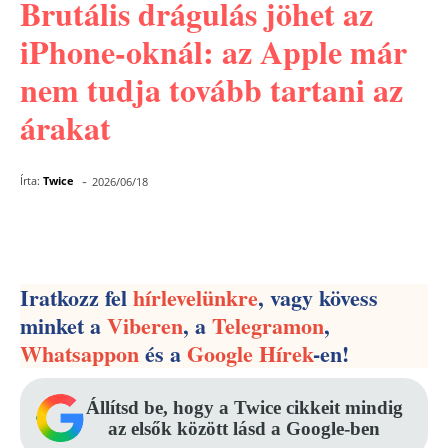
Brutális drágulás jöhet az
iPhone-oknál: az Apple már
nem tudja tovább tartani az
árakat
-
Írta:
Twice
2026/06/18
Facebook
Pinterest
WhatsApp
Iratkozz fel
hírlevelünkre
, vagy kövess
minket a
Viberen
, a
Telegramon
,
Whatsappon
és a
Google Hírek
-en!
Állítsd be, hogy a Twice cikkeit mindig
az elsők között lásd a Google-ben