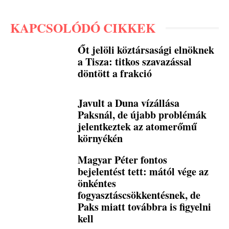
KAPCSOLÓDÓ CIKKEK
Őt jelöli köztársasági elnöknek
a Tisza: titkos szavazással
döntött a frakció
Javult a Duna vízállása
Paksnál, de újabb problémák
jelentkeztek az atomerőmű
környékén
Magyar Péter fontos
bejelentést tett: mától vége az
önkéntes
fogyasztáscsökkentésnek, de
Paks miatt továbbra is figyelni
kell