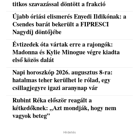
titkos szavazással döntött a frakció
Újabb óriási elismerés Enyedi Ildikónak: a
Csendes barát bekerült a FIPRESCI
Nagydíj döntőjébe
Évtizedek óta vártak erre a rajongók:
Madonna és Kylie Minogue végre kiadta
első közös dalát
Napi horoszkóp 2026. augusztus 8-ra:
hatalmas teher kerülhet le rólad, egy
csillagjegyre igazi aranynap vár
Rubint Réka először reagált a
kétkedőknek: „Azt mondják, hogy nem
vagyok beteg”
Hirdetés