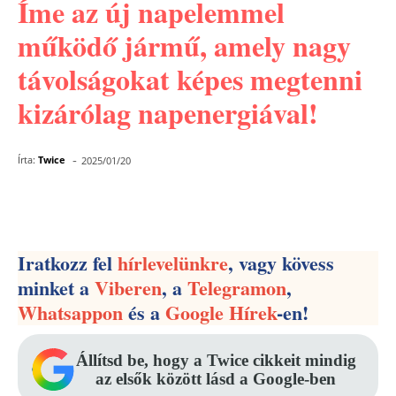
Íme az új napelemmel
működő jármű, amely nagy
távolságokat képes megtenni
kizárólag napenergiával!
-
Írta:
Twice
2025/01/20
Facebook
Pinterest
WhatsApp
Iratkozz fel
hírlevelünkre
, vagy kövess
minket a
Viberen
, a
Telegramon
,
Whatsappon
és a
Google Hírek
-en!
Állítsd be, hogy a Twice cikkeit mindig
az elsők között lásd a Google-ben