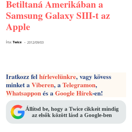
Betiltaná Amerikában a
Samsung Galaxy SIII-t az
Apple
-
Írta:
Twice
2012/09/03
Facebook
Pinterest
WhatsApp
Iratkozz fel
hírlevelünkre
, vagy kövess
minket a
Viberen
, a
Telegramon
,
Whatsappon
és a
Google Hírek
-en!
Állítsd be, hogy a Twice cikkeit mindig
az elsők között lásd a Google-ben