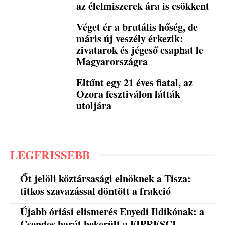
az élelmiszerek ára is csökkent
Véget ér a brutális hőség, de
máris új veszély érkezik:
zivatarok és jégeső csaphat le
Magyarországra
Eltűnt egy 21 éves fiatal, az
Ozora fesztiválon látták
utoljára
LEGFRISSEBB
Őt jelöli köztársasági elnöknek a Tisza:
titkos szavazással döntött a frakció
Újabb óriási elismerés Enyedi Ildikónak: a
Csendes barát bekerült a FIPRESCI