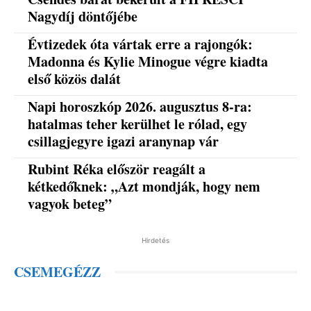
Nagydíj döntőjébe
Évtizedek óta vártak erre a rajongók:
Madonna és Kylie Minogue végre kiadta
első közös dalát
Napi horoszkóp 2026. augusztus 8-ra:
hatalmas teher kerülhet le rólad, egy
csillagjegyre igazi aranynap vár
Rubint Réka először reagált a
kétkedőknek: „Azt mondják, hogy nem
vagyok beteg”
Hirdetés
CSEMEGÉZZ