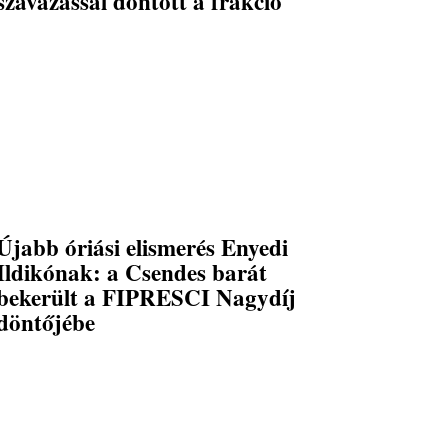
szavazással döntött a frakció
Újabb óriási elismerés Enyedi
Ildikónak: a Csendes barát
bekerült a FIPRESCI Nagydíj
döntőjébe