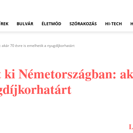
ÍREK
BULVÁR
ÉLETMÓD
SZÓRAKOZÁS
HI-TECH
akár 70 évre is emelhetik a nyugdíjkorhatárt
 ki Németországban: aká
gdíjkorhatárt
Pinterest
WhatsApp
Email