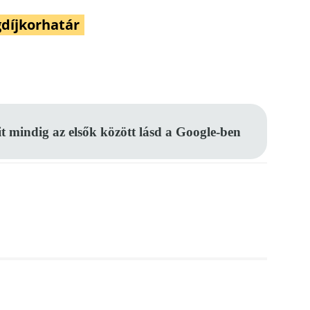
díjkorhatár
Pinterest
WhatsApp
Email
it mindig az elsők között lásd a Google-ben