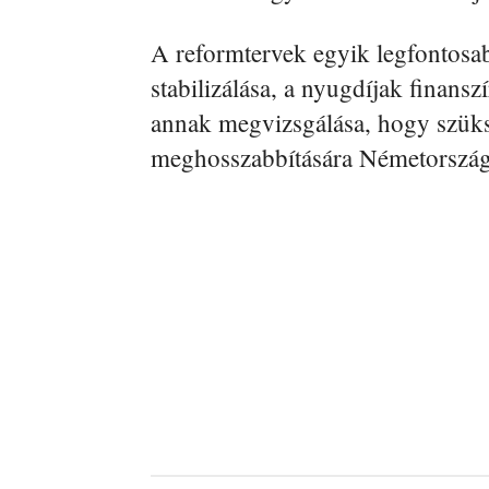
A reformtervek egyik legfontosab
stabilizálása, a nyugdíjak finansz
annak megvizsgálása, hogy szüks
meghosszabbítására Németorszá