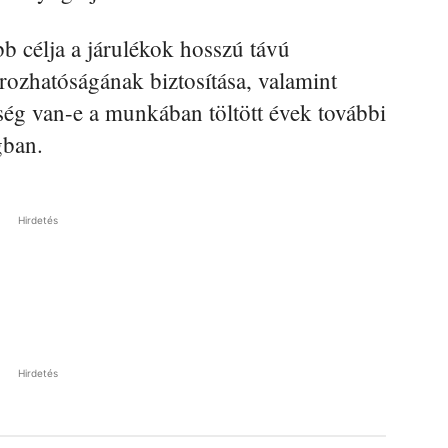
b célja a járulékok hosszú távú
írozhatóságának biztosítása, valamint
ég van-e a munkában töltött évek további
gban.
Hirdetés
Hirdetés