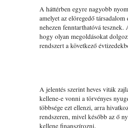
A háttérben egyre nagyobb nyomá
amelyet az elöregedő társadalom
nehezen fenntarthatóvá tesznek. A
hogy olyan megoldásokat dolgozzo
rendszert a következő évtizedekb
A jelentés szerint heves viták zaj
kellene-e vonni a törvényes nyugd
többsége ezt ellenzi, arra hivatk
rendszeren, mivel később az ő ny
kellene finanszírozni.