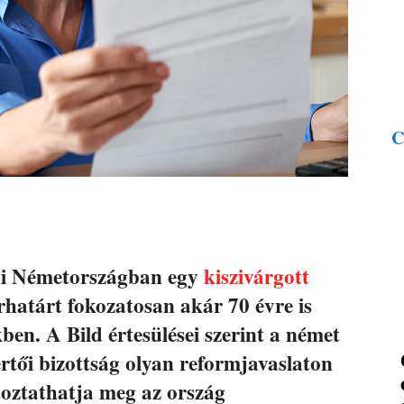
C
 ki Németországban egy
kiszivárgott
rhatárt fokozatosan akár 70 évre is
ben. A Bild értesülései szerint a német
rtői bizottság olyan reformjavaslaton
toztathatja meg az ország