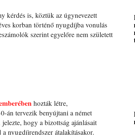
y kérdés is, köztük az úgynevezett
éves korban történő nyugdíjba vonulás
számolók szerint egyelőre nem született
cemberében
hozták létre,
30-án tervezik benyújtani a német
elezte, hogy a bizottság ajánlásait
 a nyugdíjrendszer átalakításakor.