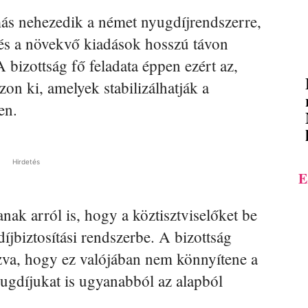
s nehezedik a német nyugdíjrendszerre,
 és a növekvő kiadások hosszú távon
 bizottság fő feladata éppen ezért az,
n ki, amelyek stabilizálhatják a
en.
Hirdetés
E
lanak arról is, hogy a köztisztviselőket be
íjbiztosítási rendszerbe. A bizottság
ozva, hogy ez valójában nem könnyítene a
ugdíjukat is ugyanabból az alapból