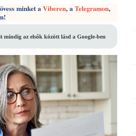
kövess minket a
Viberen
, a
Telegramon
,
en!
it mindig az elsők között lásd a Google-ben