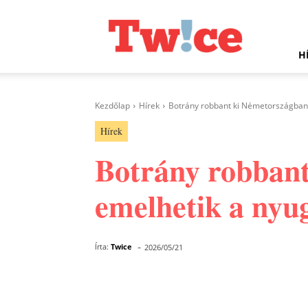
Twice.hu
H
Kezdőlap
Hírek
Botrány robbant ki Németországban: 
Hírek
Botrány robbant
emelhetik a nyu
-
Írta:
Twice
2026/05/21
Facebook
Megosztás