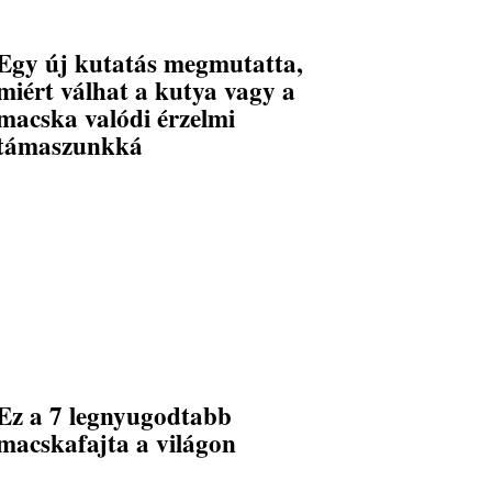
Egy új kutatás megmutatta,
miért válhat a kutya vagy a
macska valódi érzelmi
támaszunkká
Ez a 7 legnyugodtabb
macskafajta a világon