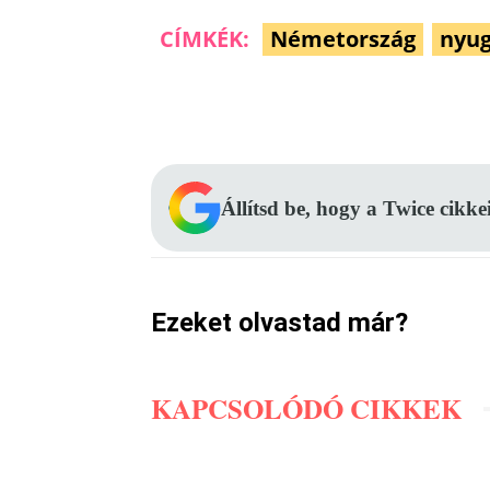
CÍMKÉK:
Németország
nyug
Facebook
Megosztás
Állítsd be, hogy a Twice cikke
Ezeket olvastad már?
KAPCSOLÓDÓ CIKKEK