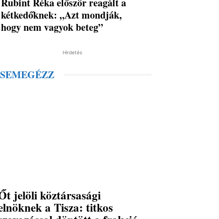
Rubint Réka először reagált a
kétkedőknek: „Azt mondják,
hogy nem vagyok beteg”
Hirdetés
SEMEGÉZZ
Őt jelöli köztársasági
elnöknek a Tisza: titkos