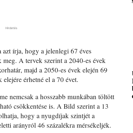
Hirdetés
azt írja, hogy a jelenlegi 67 éves
 meg. A tervek szerint a 2040-es évek
korhatár, majd a 2050-es évek elején 69
elejére érhetné el a 70 évet.
leme nemcsak a hosszabb munkában töltött
ató csökkentése is. A Bild szerint a 13
solhatja, hogy a nyugdíjak szintjét a
eletti arányról 46 százalékra mérsékeljék.