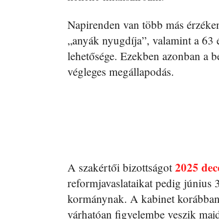
Napirenden van több más érzéken
„anyák nyugdíja”, valamint a 63 
lehetősége. Ezekben azonban a be
végleges megállapodás.
2025 de
A szakértői bizottságot
reformjavaslataikat pedig június 
kormánynak. A kabinet korábban j
várhatóan figyelembe veszik majd