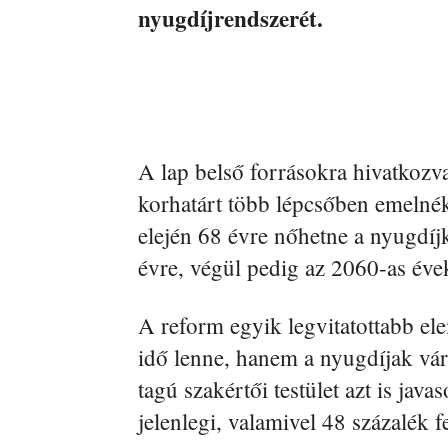
nyugdíjrendszerét.
A lap belső forrásokra hivatkozva 
korhatárt több lépcsőben emelnék
elején 68 évre nőhetne a nyugdíj
évre, végül pedig az 2060-as évek 
A reform egyik legvitatottabb e
idő lenne, hanem a nyugdíjak várh
tagú szakértői testület azt is java
jelenlegi, valamivel 48 százalék f