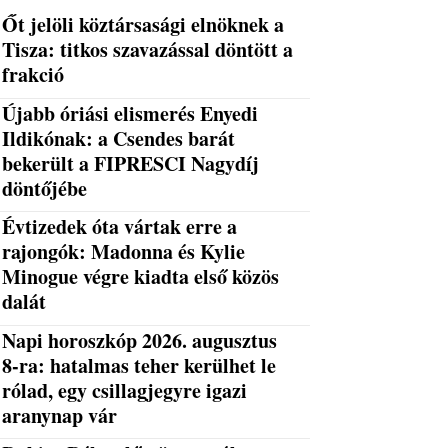
Őt jelöli köztársasági elnöknek a
Tisza: titkos szavazással döntött a
frakció
Újabb óriási elismerés Enyedi
Ildikónak: a Csendes barát
bekerült a FIPRESCI Nagydíj
döntőjébe
Évtizedek óta vártak erre a
rajongók: Madonna és Kylie
Minogue végre kiadta első közös
dalát
Napi horoszkóp 2026. augusztus
8-ra: hatalmas teher kerülhet le
rólad, egy csillagjegyre igazi
aranynap vár