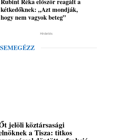
Rubint Réka először reagált a
kétkedőknek: „Azt mondják,
hogy nem vagyok beteg”
Hirdetés
SEMEGÉZZ
Őt jelöli köztársasági
elnöknek a Tisza: titkos