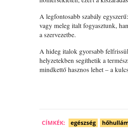
A legfontosabb szabály egyszerű
vagy meleg italt fogyasztunk, ha
a szervezetbe.
A hideg italok gyorsabb felfriss
helyzetekben segíthetik a termés
mindkettő hasznos lehet – a kulcs
CÍMKÉK:
egészség
hőhullá