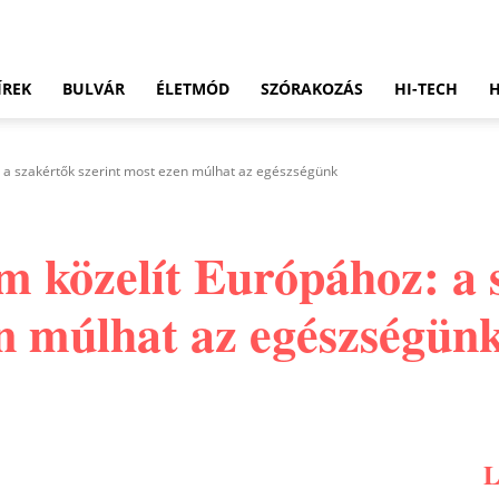
ÍREK
BULVÁR
ÉLETMÓD
SZÓRAKOZÁS
HI-TECH
: a szakértők szerint most ezen múlhat az egészségünk
ám közelít Európához: a 
en múlhat az egészségün
Pinterest
WhatsApp
Email