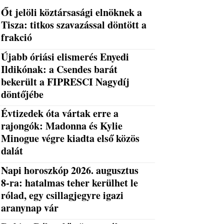
Őt jelöli köztársasági elnöknek a
Tisza: titkos szavazással döntött a
frakció
Újabb óriási elismerés Enyedi
Ildikónak: a Csendes barát
bekerült a FIPRESCI Nagydíj
döntőjébe
Évtizedek óta vártak erre a
rajongók: Madonna és Kylie
Minogue végre kiadta első közös
dalát
Napi horoszkóp 2026. augusztus
8-ra: hatalmas teher kerülhet le
rólad, egy csillagjegyre igazi
aranynap vár