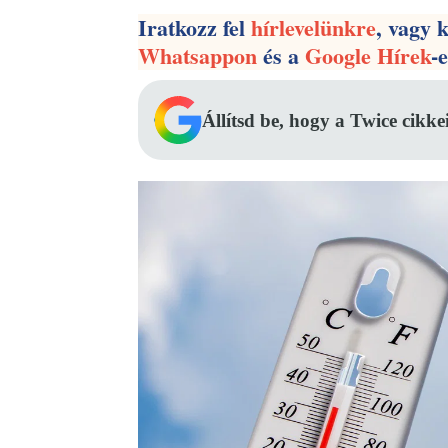
Iratkozz fel
hírlevelünkre
, vagy 
Whatsappon
és a
Google Hírek
-
Állítsd be, hogy a Twice cikke