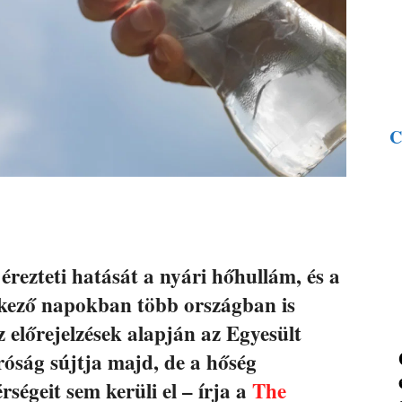
C
rezteti hatását a nyári hőhullám, és a
tkező napokban több országban is
z előrejelzések alapján az Egyesült
róság sújtja majd, de a hőség
ségeit sem kerüli el – írja a
The