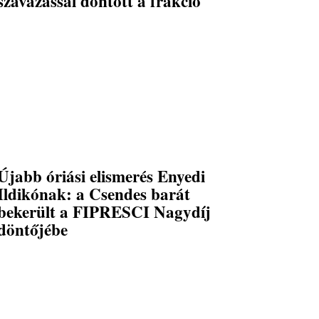
szavazással döntött a frakció
Újabb óriási elismerés Enyedi
Ildikónak: a Csendes barát
bekerült a FIPRESCI Nagydíj
döntőjébe