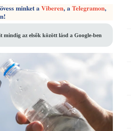
kövess minket a
Viberen
, a
Telegramon
,
en!
it mindig az elsők között lásd a Google-ben