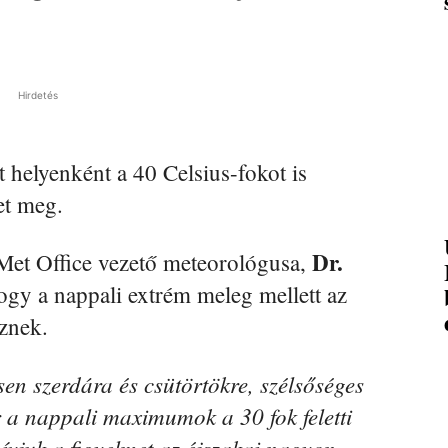
Hirdetés
 helyenként a 40 Celsius-fokot is
et meg.
Dr.
a Met Office vezető meteorológusa,
hogy a nappali extrém meleg mellett az
sznek.
en szerdára és csütörtökre, szélsőséges
 a nappali maximumok a 30 fok feletti
vjuk a figyelmet az éjszakai nagyon