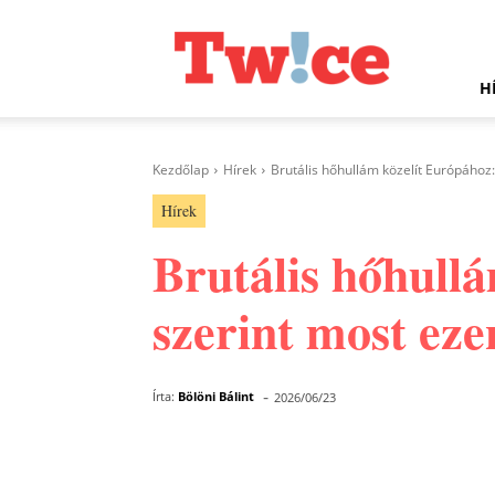
Twice.hu
H
Kezdőlap
Hírek
Brutális hőhullám közelít Európához
Hírek
Brutális hőhull
szerint most ez
-
Írta:
Bölöni Bálint
2026/06/23
Facebook
Megosztás