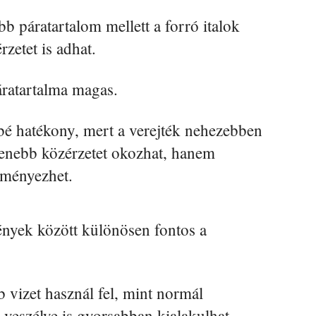
b páratartalom mellett a forró italok
zetet is adhat.
áratartalma magas.
sbé hatékony, mert a verejték nehezebben
lenebb közérzetet okozhat, hanem
dményezhet.
ények között különösen fontos a
 vizet használ fel, mint normál
 veszélye is gyorsabban kialakulhat.