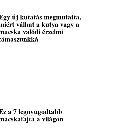
Egy új kutatás megmutatta,
miért válhat a kutya vagy a
macska valódi érzelmi
támaszunkká
Ez a 7 legnyugodtabb
macskafajta a világon