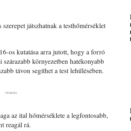
s szerepet játszhatnak a testhőmérséklet
6-os kutatása arra jutott, hogy a forró
ami szárazabb környezetben hatékonyabb
abb távon segíthet a test lehűlésében.
Hirdetés
aga az ital hőmérséklete a legfontosabb,
t reagál rá.