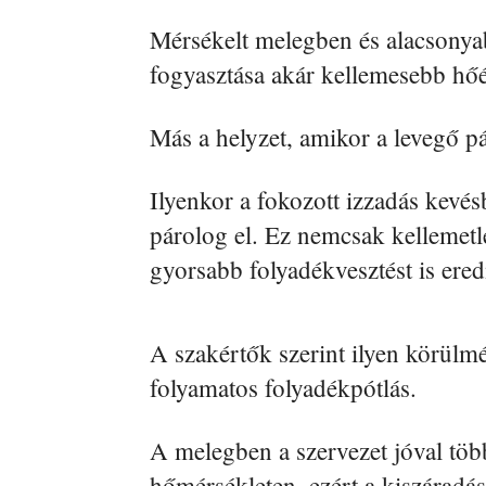
Mérsékelt melegben és alacsonyab
fogyasztása akár kellemesebb hőér
Más a helyzet, amikor a levegő p
Ilyenkor a fokozott izzadás kevé
párolog el. Ez nemcsak kellemet
gyorsabb folyadékvesztést is ere
A szakértők szerint ilyen körülm
folyamatos folyadékpótlás.
A melegben a szervezet jóval több
hőmérsékleten, ezért a kiszáradás