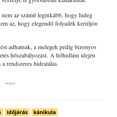
: nem az számít leginkább, hogy hideg
nem az, hogy elegendő folyadék kerüljön
ülést adhatnak, a melegek pedig bizonyos
zetes hőszabályozást. A hőhullám idején
 a rendszeres hidratálás.
Hirdetés
m
időjárás
kánikula