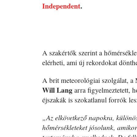
Independent
.
A szakértők szerint a hőmérséklet
elérheti, ami új rekordokat dönth
A brit meteorológiai szolgálat, 
Will Lang
arra figyelmeztetett, 
éjszakák is szokatlanul forrók le
„Az elkövetkező napokra, különös
hőmérsékleteket jósolunk, amikor
tartományba emelkednek. De felhí