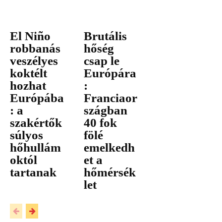
El Niño
Brutális
robbanás
hőség
veszélyes
csap le
koktélt
Európára
hozhat
:
Európába
Franciaor
: a
szágban
szakértők
40 fok
súlyos
fölé
hőhullám
emelkedh
októl
et a
tartanak
hőmérsék
let