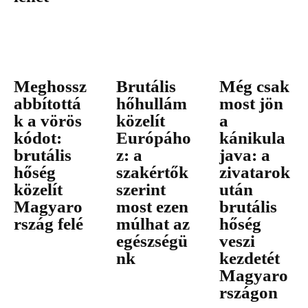
Meghossz
Brutális
Még csak
abbítottá
hőhullám
most jön
k a vörös
közelít
a
kódot:
Európáho
kánikula
brutális
z: a
java: a
hőség
szakértők
zivatarok
közelít
szerint
után
Magyaro
most ezen
brutális
rszág felé
múlhat az
hőség
egészségü
veszi
nk
kezdetét
Magyaro
rszágon