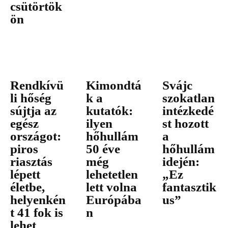
csütörtök
ön
Rendkívü
Kimondtá
Svájc
li hőség
k a
szokatlan
sújtja az
kutatók:
intézkedé
egész
ilyen
st hozott
országot:
hőhullám
a
piros
50 éve
hőhullám
riasztás
még
idején:
lépett
lehetetlen
„Ez
életbe,
lett volna
fantasztik
helyenkén
Európába
us”
t 41 fok is
n
lehet