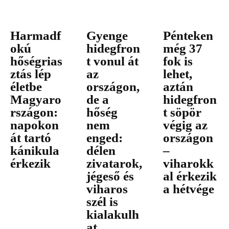
Harmadf
Gyenge
Pénteken
okú
hidegfron
még 37
hőségrias
t vonul át
fok is
ztás lép
az
lehet,
életbe
országon,
aztán
Magyaro
de a
hidegfron
rszágon:
hőség
t söpör
napokon
nem
végig az
át tartó
enged:
országon
kánikula
délen
–
érkezik
zivatarok,
viharokk
jégeső és
al érkezik
viharos
a hétvége
szél is
kialakulh
at