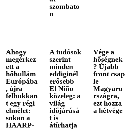
szombato
n
Ahogy
A tudósok
Vége a
megérkez
szerint
hőségnek
ett a
minden
? Újabb
hőhullám
eddiginél
front csap
Európába
erősebb
le
, újra
El Niño
Magyaro
felbukkan
közeleg: a
rszágra,
t egy régi
világ
ezt hozza
elmélet:
időjárásá
a hétvége
sokan a
t is
HAARP-
átírhatja