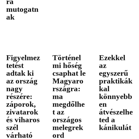
ra
mutogatn
ak
Figyelmez
Történel
Ezekkel
tetést
mi hőség
az
adtak ki
csaphat le
egyszerű
az ország
Magyaro
praktikák
nagy
rszágra:
kal
részére:
ma
könnyebb
záporok,
megdőlhe
en
zivatarok
t az
átvészelhe
és viharos
országos
ted a
szél
melegrek
kánikulát
várható
ord