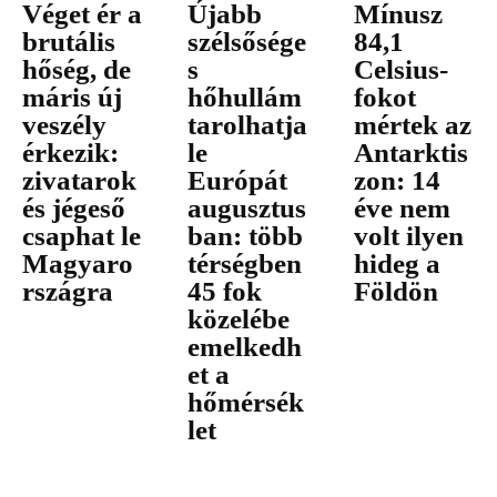
Véget ér a
Újabb
Mínusz
brutális
szélsősége
84,1
hőség, de
s
Celsius-
máris új
hőhullám
fokot
veszély
tarolhatja
mértek az
érkezik:
le
Antarktis
zivatarok
Európát
zon: 14
és jégeső
augusztus
éve nem
csaphat le
ban: több
volt ilyen
Magyaro
térségben
hideg a
rszágra
45 fok
Földön
közelébe
emelkedh
et a
hőmérsék
let