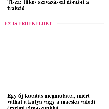
Tisza: titkos szavazással döntött a
frakció
EZ IS ÉRDEKELHET
Egy új kutatás megmutatta, miért
válhat a kutya vagy a macska valódi
érzelmi támaszunkká