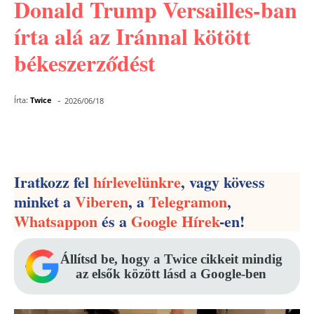
Donald Trump Versailles-ban
írta alá az Iránnal kötött
békeszerződést
-
Írta:
Twice
2026/06/18
Facebook
Pinterest
WhatsApp
Iratkozz fel
hírlevelünkre
, vagy kövess
minket a
Viberen
, a
Telegramon
,
Whatsappon
és a
Google Hírek
-en!
Állítsd be, hogy a Twice cikkeit mindig
az elsők között lásd a Google-ben