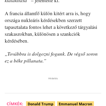
kialakítása”
– jelentette ki.
A francia államfő külön kitért arra is, hogy
országa nukleáris kérdésekben szerzett
tapasztalata fontos lehet a következő tárgyalási
szakaszokban, különösen a szankciók
kérdésében.
„Továbbra is dolgozni fogunk. De végső soron
ez a béke pillanata.”
Hirdetés
CÍMKÉK:
Donald Trump
Emmanuel Macron