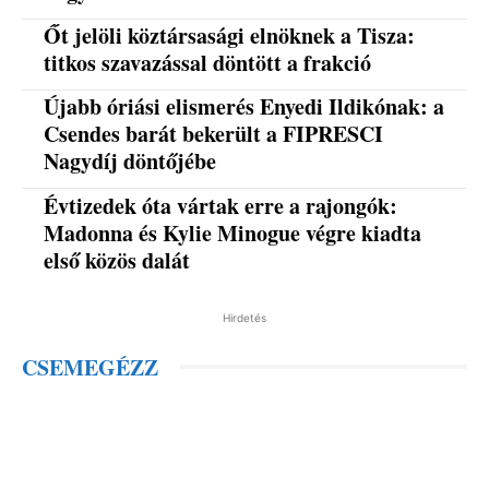
Őt jelöli köztársasági elnöknek a Tisza:
titkos szavazással döntött a frakció
Újabb óriási elismerés Enyedi Ildikónak: a
Csendes barát bekerült a FIPRESCI
Nagydíj döntőjébe
Évtizedek óta vártak erre a rajongók:
Madonna és Kylie Minogue végre kiadta
első közös dalát
Hirdetés
CSEMEGÉZZ