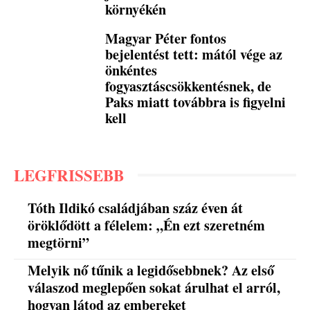
környékén
Magyar Péter fontos
bejelentést tett: mától vége az
önkéntes
fogyasztáscsökkentésnek, de
Paks miatt továbbra is figyelni
kell
LEGFRISSEBB
Tóth Ildikó családjában száz éven át
öröklődött a félelem: „Én ezt szeretném
megtörni”
Melyik nő tűnik a legidősebbnek? Az első
válaszod meglepően sokat árulhat el arról,
hogyan látod az embereket