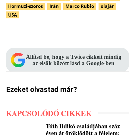
Hormuzi-szoros
Irán
Marco Rubio
olajár
USA
Facebook
Pinterest
WhatsApp
Állítsd be, hogy a Twice cikkeit mindig
az elsők között lásd a Google-ben
Ezeket olvastad már?
KAPCSOLÓDÓ CIKKEK
Tóth Ildikó családjában száz
éven át öröklődött a félelem: