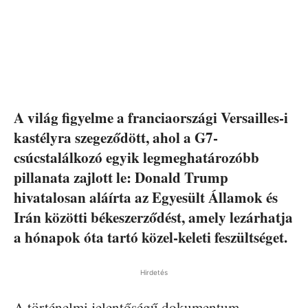
A világ figyelme a franciaországi Versailles-i
kastélyra szegeződött, ahol a G7-
csúcstalálkozó egyik legmeghatározóbb
pillanata zajlott le: Donald Trump
hivatalosan aláírta az Egyesült Államok és
Irán közötti békeszerződést, amely lezárhatja
a hónapok óta tartó közel-keleti feszültséget.
Hirdetés
A történelmi jelentőségű dokumentum