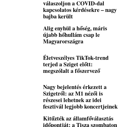
válaszoljon a COVID-dal
kapcsolatos kérdésekre – nagy
bajba került
Alig enyhül a hőség, máris
újabb hőhullám csap le
Magyarországra
Életveszélyes TikTok-trend
terjed a Sziget előtt:
megszólalt a főszervező
Nagy bejelentés érkezett a
Szigetről: az M1 nézői is
részesei lehetnek az idei
fesztivál legjobb koncertjeinek
Kitűzték az államfőválasztás
időpontját: a Tisza szombaton