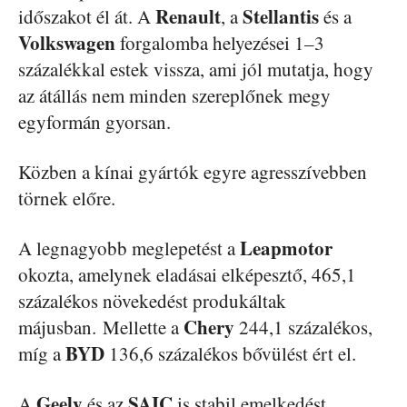
Renault
Stellantis
időszakot él át. A
, a
és a
Volkswagen
forgalomba helyezései 1–3
százalékkal estek vissza, ami jól mutatja, hogy
az átállás nem minden szereplőnek megy
egyformán gyorsan.
Közben a kínai gyártók egyre agresszívebben
törnek előre.
Leapmotor
A legnagyobb meglepetést a
okozta, amelynek eladásai elképesztő, 465,1
százalékos növekedést produkáltak
Chery
májusban. Mellette a
244,1 százalékos,
BYD
míg a
136,6 százalékos bővülést ért el.
Geely
SAIC
A
és az
is stabil emelkedést