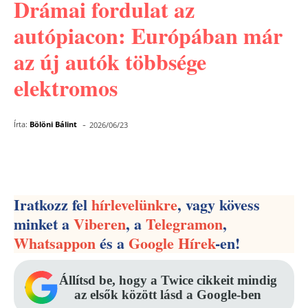
Drámai fordulat az
autópiacon: Európában már
az új autók többsége
elektromos
-
Írta:
Bölöni Bálint
2026/06/23
Facebook
Pinterest
WhatsApp
Iratkozz fel
hírlevelünkre
, vagy kövess
minket a
Viberen
, a
Telegramon
,
Whatsappon
és a
Google Hírek
-en!
Állítsd be, hogy a Twice cikkeit mindig
az elsők között lásd a Google-ben