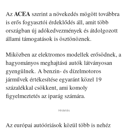
ACEA
Az
szerint a növekedés mögött továbbra
is erős fogyasztói érdeklődés áll, amit több
országban új adókedvezmények és átdolgozott
állami támogatások is ösztönöznek.
Miközben az elektromos modellek erősödnek, a
hagyományos meghajtású autók látványosan
gyengülnek. A benzin- és dízelmotoros
járművek értékesítése egyaránt közel 19
százalékkal csökkent, ami komoly
figyelmeztetés az iparág számára.
Hirdetés
Az európai autóóriások közül több is nehéz