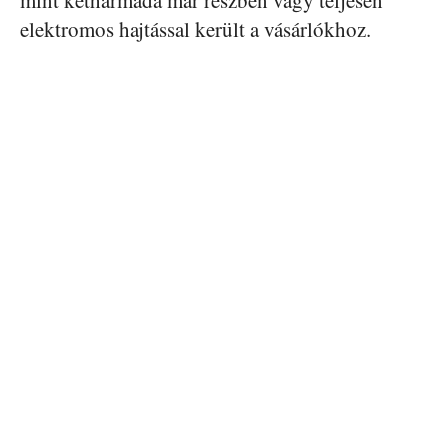
mint kétharmada már részben vagy teljesen
elektromos hajtással került a vásárlókhoz.