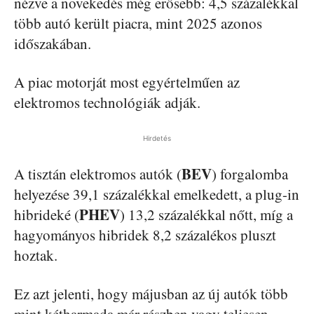
nézve a növekedés még erősebb: 4,5 százalékkal
több autó került piacra, mint 2025 azonos
időszakában.
A piac motorját most egyértelműen az
elektromos technológiák adják.
Hirdetés
BEV
A tisztán elektromos autók (
) forgalomba
helyezése 39,1 százalékkal emelkedett, a plug-in
PHEV
hibrideké (
) 13,2 százalékkal nőtt, míg a
hagyományos hibridek 8,2 százalékos pluszt
hoztak.
Ez azt jelenti, hogy májusban az új autók több