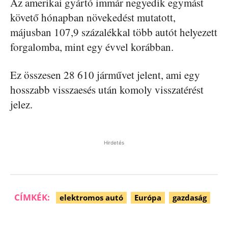
Az amerikai gyártó immár negyedik egymást
követő hónapban növekedést mutatott,
májusban 107,9 százalékkal több autót helyezett
forgalomba, mint egy évvel korábban.
Ez összesen 28 610 járművet jelent, ami egy
hosszabb visszaesés után komoly visszatérést
jelez.
Hirdetés
CÍMKÉK:
elektromos autó
Európa
gazdaság
Facebook
Pinterest
WhatsApp