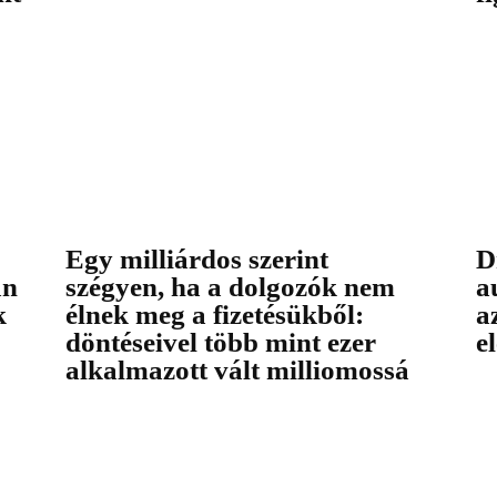
Egy milliárdos szerint
D
an
szégyen, ha a dolgozók nem
a
k
élnek meg a fizetésükből:
a
döntéseivel több mint ezer
e
alkalmazott vált milliomossá