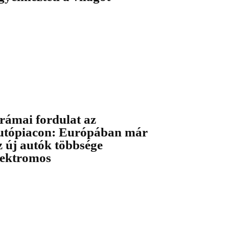
rámai fordulat az
utópiacon: Európában már
z új autók többsége
lektromos