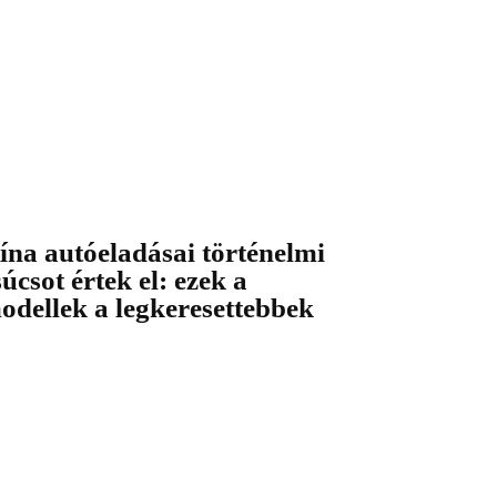
ína autóeladásai történelmi
súcsot értek el: ezek a
odellek a legkeresettebbek