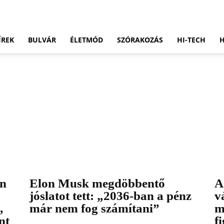
ÍREK
BULVÁR
ÉLETMÓD
SZÓRAKOZÁS
HI-TECH
en
Elon Musk megdöbbentő
A
jóslatot tett: „2036-ban a pénz
v
,
már nem fog számítani”
m
nt
f