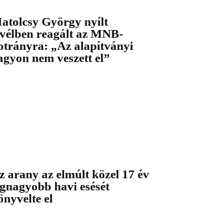
atolcsy György nyílt
evélben reagált az MNB-
otrányra: „Az alapítványi
agyon nem veszett el”
z arany az elmúlt közel 17 év
egnagyobb havi esését
önyvelte el