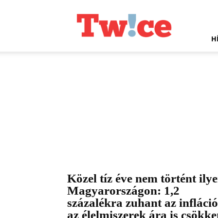
Twice.hu
H
Közel tíz éve nem történt ily
Magyarországon: 1,2
százalékra zuhant az infláció
az élelmiszerek ára is csökke