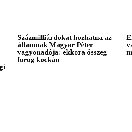
Százmilliárdokat hozhatna az
E
államnak Magyar Péter
v
vagyonadója: ekkora összeg
m
forog kockán
gi