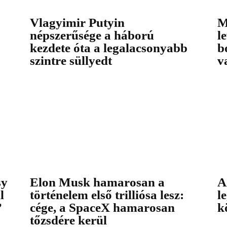
Vlagyimir Putyin
M
népszerűsége a háború
l
kezdete óta a legalacsonyabb
b
szintre süllyedt
v
sy
Elon Musk hamarosan a
A
l
történelem első trilliósa lesz:
l
”
cége, a SpaceX hamarosan
k
tőzsdére kerül