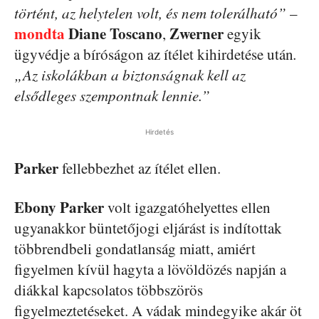
történt, az helytelen volt, és nem tolerálható”
–
mondta
Diane
Toscano
Zwerner
,
egyik
ügyvédje a bíróságon az ítélet kihirdetése után
.
„Az iskolákban a biztonságnak kell az
elsődleges szempontnak lennie.”
Hirdetés
Parker
fellebbezhet az ítélet ellen.
Ebony
Parker
volt igazgatóhelyettes ellen
ugyanakkor büntetőjogi eljárást is indítottak
többrendbeli gondatlanság miatt, amiért
figyelmen kívül hagyta a lövöldözés napján a
diákkal kapcsolatos többszörös
figyelmeztetéseket. A vádak mindegyike akár öt