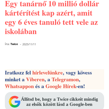
Egy tanárnő 10 millió dollár
kártérítést kap azért, amit
egy 6 éves tanuló tett vele az
iskolában
-
Írta:
Twice
2025/11/11
Facebook
Pinterest
WhatsApp
Iratkozz fel
hírlevelünkre
, vagy kövess
minket a
Viberen
, a
Telegramon
,
Whatsappon
és a
Google Hírek
-en!
Állítsd be, hogy a Twice cikkeit mindig
az elsők között lásd a Google-ben