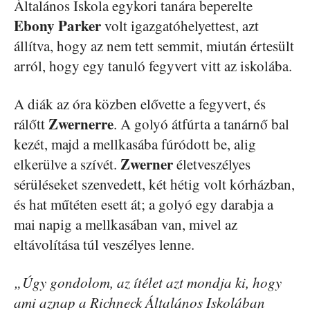
Általános Iskola egykori tanára beperelte
Ebony
Parker
volt igazgatóhelyettest, azt
állítva, hogy az nem tett semmit, miután értesült
arról, hogy egy tanuló fegyvert vitt az iskolába.
A diák az óra közben elővette a fegyvert, és
Zwernerre
rálőtt
. A golyó átfúrta a tanárnő bal
kezét, majd a mellkasába fúródott be, alig
Zwerner
elkerülve a szívét.
életveszélyes
sérüléseket szenvedett, két hétig volt kórházban,
és hat műtéten esett át; a golyó egy darabja a
mai napig a mellkasában van, mivel az
eltávolítása túl veszélyes lenne.
„Úgy gondolom, az ítélet azt mondja ki, hogy
ami aznap a Richneck Általános Iskolában