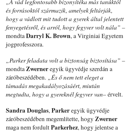
„A vád legfontosabb bizonyítéka más tanúktól
és forrásoktól származik, amelyek feltárják,
hogy a vádlott mit tudott a gyerek által jelentett
fenyegetésről, és arról, hogy fegyver volt nála”
–
Darryl
K. Brown
mondta
, a Virginiai Egyetem
jogprofesszora.
„Parker feladata volt a biztonság biztosítása”
–
Zwerner
mondta
egyik ügyvédje szerdán a
záróbeszédében.
„És ő nem tett eleget a
támadás megakadályozásáért, miután
megtudta, hogy a gyereknél fegyver van
– érvelt.
Sandra
Douglas
Parker
,
egyik ügyvédje
Zwerner
záróbeszédében megemlítette, hogy
Parkerhez
maga nem fordult
, hogy jelentse a