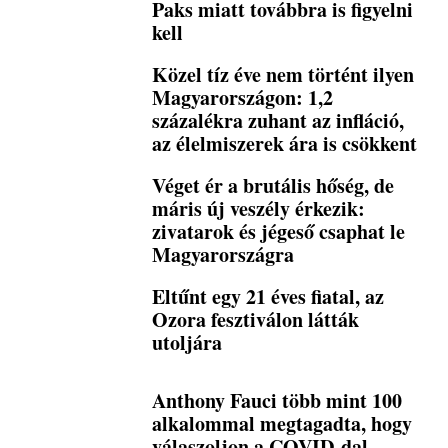
Paks miatt továbbra is figyelni
kell
Közel tíz éve nem történt ilyen
Magyarországon: 1,2
százalékra zuhant az infláció,
az élelmiszerek ára is csökkent
Véget ér a brutális hőség, de
máris új veszély érkezik:
zivatarok és jégeső csaphat le
Magyarországra
Eltűnt egy 21 éves fiatal, az
Ozora fesztiválon látták
utoljára
Anthony Fauci több mint 100
alkalommal megtagadta, hogy
válaszoljon a COVID-dal