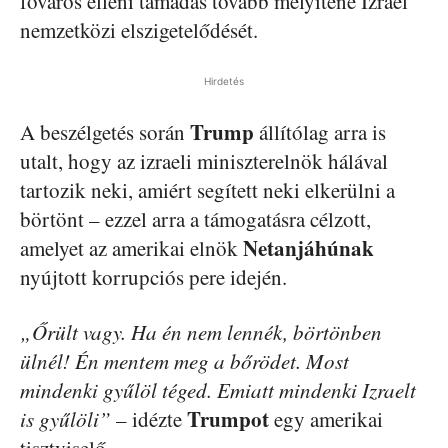
főváros elleni támadás tovább mélyítené Izrael
nemzetközi elszigetelődését.
Hirdetés
Trump
A beszélgetés során
állítólag arra is
utalt, hogy az izraeli miniszterelnök hálával
tartozik neki, amiért segített neki elkerülni a
börtönt – ezzel arra a támogatásra célzott,
Netanjáhúnak
amelyet az amerikai elnök
nyújtott korrupciós pere idején.
„Őrült vagy. Ha én nem lennék, börtönben
ülnél! Én mentem meg a bőrödet. Most
mindenki gyűlöl téged. Emiatt mindenki Izraelt
Trumpot
is gyűlöli”
– idézte
egy amerikai