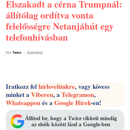
Elszakadt a cérna Trumpnál:
állítólag ordítva vonta
felelősségre Netanjáhút egy
telefonhívásban
-
Írta:
Twice
2026/06/02
Facebook
Pinterest
WhatsApp
Iratkozz fel
hírlevelünkre
, vagy kövess
minket a
Viberen
, a
Telegramon
,
Whatsappon
és a
Google Hírek
-en!
Állítsd be, hogy a Twice cikkeit mindig
az elsők között lásd a Google-ben