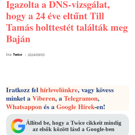
Igazolta a DNS-vizsgálat,
hogy a 24 éve eltűnt Till
Tamás holttestét találták meg
Baján
-
Írta:
Twice
2024/09/03
Facebook
Pinterest
WhatsApp
Iratkozz fel
hírlevelünkre
, vagy kövess
minket a
Viberen
, a
Telegramon
,
Whatsappon
és a
Google Hírek
-en!
Állítsd be, hogy a Twice cikkeit mindig
az elsők között lásd a Google-ben