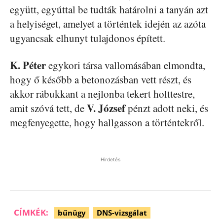
együtt, egyúttal be tudták határolni a tanyán azt
a helyiséget, amelyet a történtek idején az azóta
ugyancsak elhunyt tulajdonos épített.
K. Péter
egykori társa vallomásában elmondta,
hogy ő később a betonozásban vett részt, és
akkor rábukkant a nejlonba tekert holttestre,
V. József
amit szóvá tett, de
pénzt adott neki, és
megfenyegette, hogy hallgasson a történtekről.
Hirdetés
CÍMKÉK:
bűnügy
DNS-vizsgálat