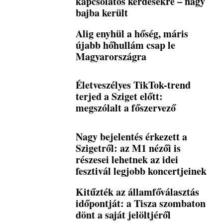
kapcsolatos kérdésekre – nagy
bajba került
Alig enyhül a hőség, máris
újabb hőhullám csap le
Magyarországra
Életveszélyes TikTok-trend
terjed a Sziget előtt:
megszólalt a főszervező
Nagy bejelentés érkezett a
Szigetről: az M1 nézői is
részesei lehetnek az idei
fesztivál legjobb koncertjeinek
Kitűzték az államfőválasztás
időpontját: a Tisza szombaton
dönt a saját jelöltjéről