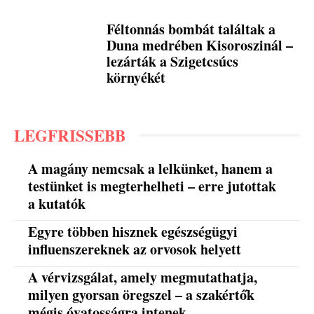
Féltonnás bombát találtak a
Duna medrében Kisoroszinál –
lezárták a Szigetcsúcs
környékét
LEGFRISSEBB
A magány nemcsak a lelkünket, hanem a
testünket is megterhelheti – erre jutottak
a kutatók
Egyre többen hisznek egészségügyi
influenszereknek az orvosok helyett
A vérvizsgálat, amely megmutathatja,
milyen gyorsan öregszel – a szakértők
mégis óvatosságra intenek