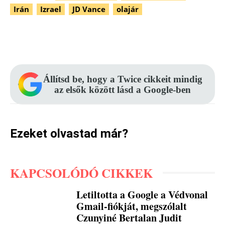
Irán
Izrael
JD Vance
olajár
Facebook
Pinterest
WhatsApp
Állítsd be, hogy a Twice cikkeit mindig
az elsők között lásd a Google-ben
Ezeket olvastad már?
KAPCSOLÓDÓ CIKKEK
Letiltotta a Google a Védvonal
Gmail-fiókját, megszólalt
Czunyiné Bertalan Judit