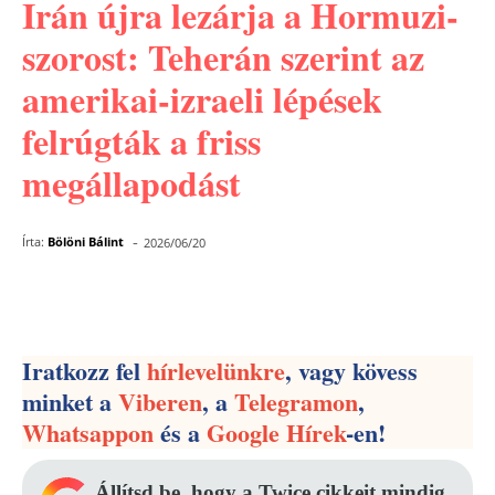
Irán újra lezárja a Hormuzi-
szorost: Teherán szerint az
amerikai-izraeli lépések
felrúgták a friss
megállapodást
-
Írta:
Bölöni Bálint
2026/06/20
Facebook
Pinterest
WhatsApp
Iratkozz fel
hírlevelünkre
, vagy kövess
minket a
Viberen
, a
Telegramon
,
Whatsappon
és a
Google Hírek
-en!
Állítsd be, hogy a Twice cikkeit mindig