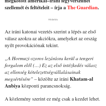
megkötött amerikai–iráni fegyverszünet
szellemét és feltételeit – írja a
The Guardian
.
Hirdetés
Az iráni katonai vezetés szerint a lépés az első
válasz azokra az akciókra, amelyeket az ország
nyílt provokációnak tekint.
„A Hormuzi-szoros lezárásra kerül a tengeri
forgalom elől (…) Ez az első intézkedés válasz
az ellenség kötelezettségvállalásainak
Khatam-al
megsértésére”
– közölte az iráni
Anbiya
központi parancsnokság.
A közlemény szerint ez még csak a kezdet lehet.