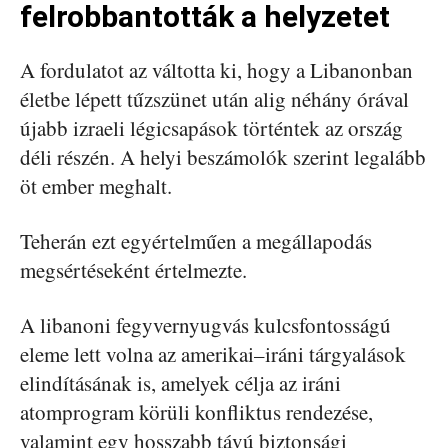
felrobbantották a helyzetet
A fordulatot az váltotta ki, hogy a Libanonban
életbe lépett tűzszünet után alig néhány órával
újabb izraeli légicsapások történtek az ország
déli részén. A helyi beszámolók szerint legalább
öt ember meghalt.
Teherán ezt egyértelműen a megállapodás
megsértéseként értelmezte.
A libanoni fegyvernyugvás kulcsfontosságú
eleme lett volna az amerikai–iráni tárgyalások
elindításának is, amelyek célja az iráni
atomprogram körüli konfliktus rendezése,
valamint egy hosszabb távú biztonsági