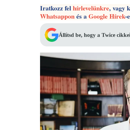
Iratkozz fel
hírlevelünkre
, vagy 
Whatsappon
és a
Google Hírek
-
Állítsd be, hogy a Twice cikke