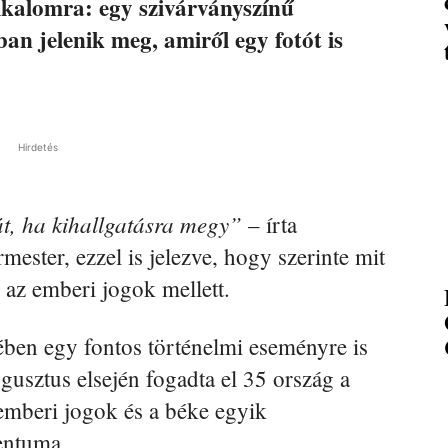
kalomra: egy szivárványszínű
ban jelenik meg, amiről egy fotót is
Hirdetés
t, ha kihallgatásra megy”
– írta
mester, ezzel is jelezve, hogy szerinte mit
 az emberi jogok mellett.
ében egy fontos történelmi eseményre is
ugusztus elsején fogadta el 35 ország a
emberi jogok és a béke egyik
entuma.