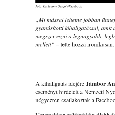
Fotó: Karácsony Gergely/Facebook
„Mi mással lehetne jobban ünnepel
gyanúsítotti kihallgatással, amit
megszervezni a legnagyobb, legb
mellett”
– tette hozzá ironikusan.
Jámbor An
A kihallgatás idejére
eseményt hirdetett a Nemzeti Ny
négyezren csatlakoztak a Facebo
Ugyanakkor csütörtökön újabb for