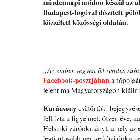
mindennapi módon készül az al
Budapest-logóval díszített póló
közzétett közösségi oldalán.
„Az ember vegyen fel rendes ruhá
Facebook-posztjában
a főpolgár
jelent ma Magyarországon kiállni
Karácsony
csütörtöki bejegyzés
felhívta a figyelmet: ötven éve, a
Helsinki záróokmányt, amely az 
legfontosabb nemzetközi dokum