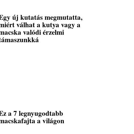
Egy új kutatás megmutatta,
miért válhat a kutya vagy a
macska valódi érzelmi
támaszunkká
Ez a 7 legnyugodtabb
macskafajta a világon