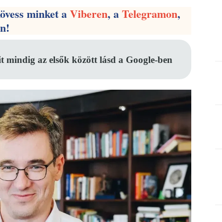
kövess minket a
Viberen
, a
Telegramon
,
en!
it mindig az elsők között lásd a Google-ben