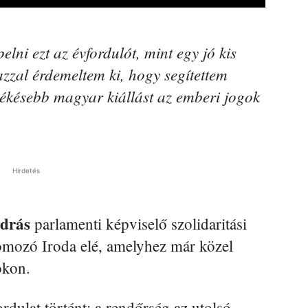
ni ezt az évfordulót, mint egy jó kis
 azzal érdemeltem ki, hogy segítettem
ékésebb magyar kiállást az emberi jogok
Hirdetés
drás
parlamenti képviselő szolidaritási
omozó Iroda elé, amelyhez már közel
okon.
dulat történt: a rendőrség az utolsó