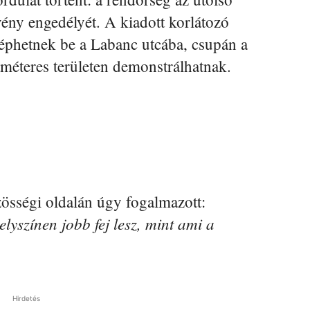
vény engedélyét. A kiadott korlátozó
léphetnek be a Labanc utcába, csupán a
méteres területen demonstrálhatnak.
össégi oldalán úgy fogalmazott:
yszínen jobb fej lesz, mint ami a
Hirdetés