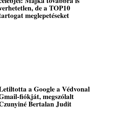
celebjei: Majka továbbra is
verhetetlen, de a TOP10
tartogat meglepetéseket
Letiltotta a Google a Védvonal
Gmail-fiókját, megszólalt
Czunyiné Bertalan Judit