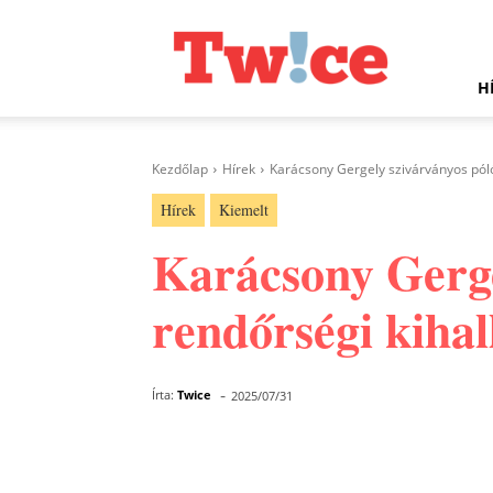
Twice.hu
H
Kezdőlap
Hírek
Karácsony Gergely szivárványos pól
Hírek
Kiemelt
Karácsony Gerge
rendőrségi kihal
-
Írta:
Twice
2025/07/31
Facebook
Megosztás