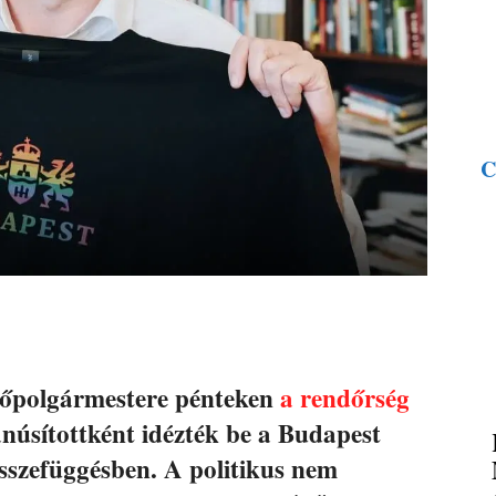
C
főpolgármestere pénteken
a rendőrség
núsítottként idézték be a Budapest
összefüggésben. A politikus nem