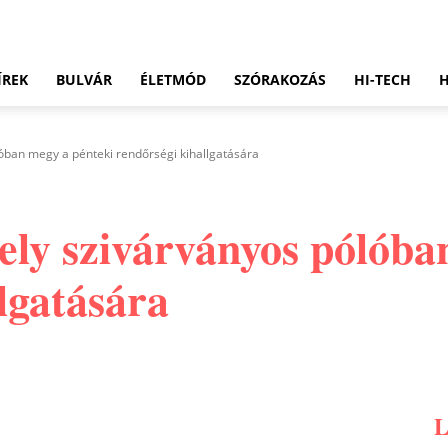
ÍREK
BULVÁR
ÉLETMÓD
SZÓRAKOZÁS
HI-TECH
óban megy a pénteki rendőrségi kihallgatására
ly szivárványos pólóba
lgatására
Pinterest
WhatsApp
Email