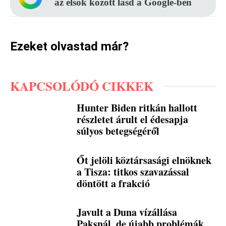
az elsők között lásd a Google-ben
Ezeket olvastad már?
KAPCSOLÓDÓ CIKKEK
Hunter Biden ritkán hallott
részletet árult el édesapja
súlyos betegségéről
Őt jelöli köztársasági elnöknek
a Tisza: titkos szavazással
döntött a frakció
Javult a Duna vízállása
Paksnál, de újabb problémák