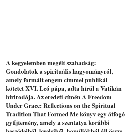
A kegyelemben megélt szabadság:
Gondolatok a spirituális hagyományról,
amely formált engem címmel publikál
kötetet XVI. Leó pápa, adta hírül a Vatikán
hírirodája. Az eredeti címén A Freedom
Under Grace: Reflections on the Spiritual
Tradition That Formed Me könyv egy átfogó
gyűjtemény, amely a szentatya korábbi
beszédeiből, leveleiből, homíliákból áll össze.