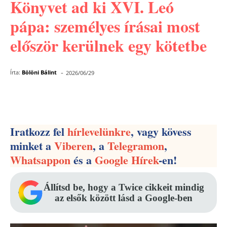
Könyvet ad ki XVI. Leó
pápa: személyes írásai most
először kerülnek egy kötetbe
-
Írta:
Bölöni Bálint
2026/06/29
Facebook
Pinterest
WhatsApp
Iratkozz fel
hírlevelünkre
, vagy kövess
minket a
Viberen
, a
Telegramon
,
Whatsappon
és a
Google Hírek
-en!
Állítsd be, hogy a Twice cikkeit mindig
az elsők között lásd a Google-ben