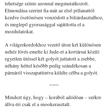
tehetsége szinte azonnal megmutatkozott.
Elmondása szerint fia már az első pillanattól
kezdve ösztönösen vonzódott a biliárdasztalhoz,
és meglepő gyorsasággal sajátította el a
mozdulatokat.
A világrekordokhoz vezető úton két különösen
nehéz lövés emelte ki Jude-et a kortársai közül:
egyetlen ütéssel két golyót juttatott a zsebbe,
néhány héttel később pedig szándékosan a
párnáról visszapattintva küldte célba a golyót.
Hirdetés
Mindezt úgy, hogy – korából adódóan – székre
állva éri csak el a snookerasztalt.