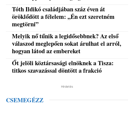
Tóth Ildikó családjában száz éven át
öröklődött a félelem: „Én ezt szeretném
megtörni”
Melyik nő tűnik a legidősebbnek? Az első
válaszod meglepően sokat árulhat el arról,
hogyan látod az embereket
Őt jelöli köztársasági elnöknek a Tisza:
titkos szavazással döntött a frakció
Hirdetés
CSEMEGÉZZ