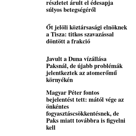
részletet árult el édesapja
súlyos betegségéről
Őt jelöli köztársasági elnöknek
a Tisza: titkos szavazással
döntött a frakció
Javult a Duna vízállása
Paksnál, de újabb problémák
jelentkeztek az atomerőmű
környékén
Magyar Péter fontos
bejelentést tett: mától vége az
önkéntes
fogyasztáscsökkentésnek, de
Paks miatt továbbra is figyelni
kell