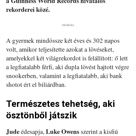
a Guinness World Records hivatalos
rekorderei közé.
Hirdetés
A gyermek mindössze két éves és 302 napos
volt, amikor teljesítette azokat a lövéseket,
amelyekkel két világrekordot is felállított: ő lett
a legfiatalabb férfi, aki dupla lövést hajtott végre
snookerben, valamint a legfiatalabb, aki bank
shotot ért el biliárdban.
Természetes tehetség, aki
ösztönből játszik
Jude
Luke Owens
édesapja,
szerint a kisfiú