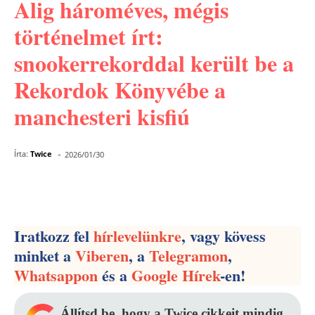
Alig hároméves, mégis
történelmet írt:
snookerrekorddal került be a
Rekordok Könyvébe a
manchesteri kisfiú
-
Írta:
Twice
2026/01/30
Facebook
Pinterest
WhatsApp
Iratkozz fel
hírlevelünkre
, vagy kövess
minket a
Viberen
, a
Telegramon
,
Whatsappon
és a
Google Hírek
-en!
Állítsd be, hogy a Twice cikkeit mindig