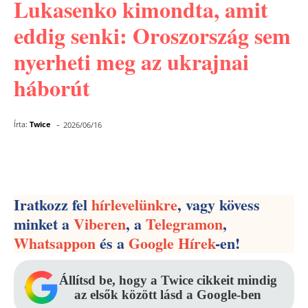
Lukasenko kimondta, amit
eddig senki: Oroszország sem
nyerheti meg az ukrajnai
háborút
-
Írta:
Twice
2026/06/16
Facebook
Pinterest
WhatsApp
Iratkozz fel
hírlevelünkre
, vagy kövess
minket a
Viberen
, a
Telegramon
,
Whatsappon
és a
Google Hírek
-en!
Állítsd be, hogy a Twice cikkeit mindig
az elsők között lásd a Google-ben