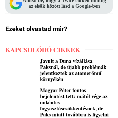
Állítsd be, hogy a Twice cikkeit mindig
az elsők között lásd a Google-ben
Ezeket olvastad már?
KAPCSOLÓDÓ CIKKEK
Javult a Duna vízállása
Paksnál, de újabb problémák
jelentkeztek az atomerőmű
környékén
Magyar Péter fontos
bejelentést tett: mától vége az
önkéntes
fogyasztáscsökkentésnek, de
Paks miatt továbbra is figyelni