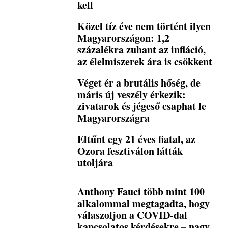
kell
Közel tíz éve nem történt ilyen
Magyarországon: 1,2
százalékra zuhant az infláció,
az élelmiszerek ára is csökkent
Véget ér a brutális hőség, de
máris új veszély érkezik:
zivatarok és jégeső csaphat le
Magyarországra
Eltűnt egy 21 éves fiatal, az
Ozora fesztiválon látták
utoljára
Anthony Fauci több mint 100
alkalommal megtagadta, hogy
válaszoljon a COVID-dal
kapcsolatos kérdésekre – nagy