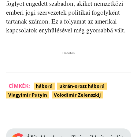
foglyot engedett szabadon, akiket nemzetközi
emberi jogi szervezetek politikai fogolyként
tartanak számon. Ez a folyamat az amerikai
kapcsolatok enyhülésével még gyorsabbá vált.
Hirdetés
CÍMKÉK:
háború
ukrán-orosz háború
Vlagyimir Putyin
Volodimir Zelenszkij
Facebook
Pinterest
WhatsApp