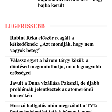
bajba került
LEGFRISSEBB
Rubint Réka először reagált a
kétkedőknek: „Azt mondják, hogy nem
vagyok beteg”
Válassz egyet a három tárgy közül: a
döntésed megmutathatja, mi a legnagyobb
erősséged
Javult a Duna vízállása Paksnál, de újabb
problémák jelentkeztek az atomerőmű
környékén
Hosszú hallgatás után megszólalt a TV2:
fontos bejelentést tettek három ismert