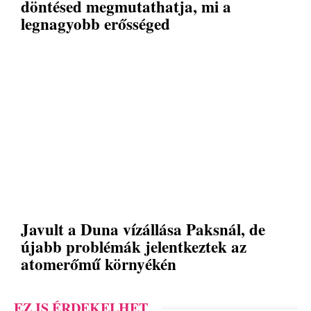
döntésed megmutathatja, mi a
legnagyobb erősséged
Javult a Duna vízállása Paksnál, de
újabb problémák jelentkeztek az
atomerőmű környékén
EZ IS ÉRDEKELHET