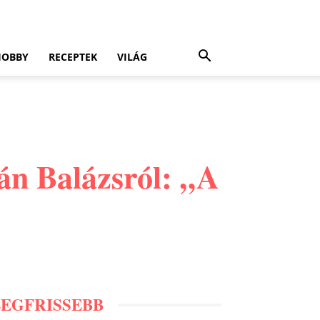
HOBBY
RECEPTEK
VILÁG
bán Balázsról: „A
LEGFRISSEBB