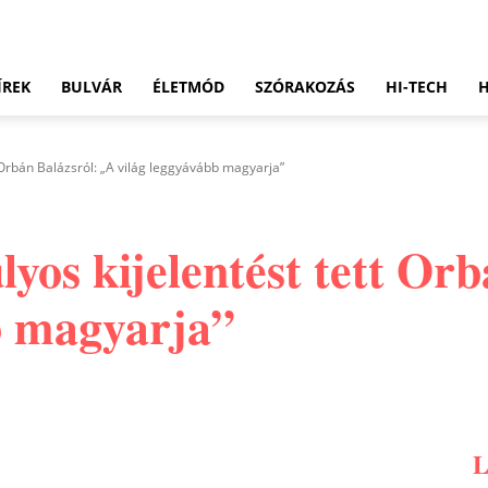
ÍREK
BULVÁR
ÉLETMÓD
SZÓRAKOZÁS
HI-TECH
 Orbán Balázsról: „A világ leggyávább magyarja”
yos kijelentést tett Or
b magyarja”
Pinterest
WhatsApp
Email