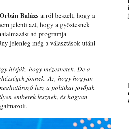
Orbán Balázs
arról beszélt, hogy a
em jelenti azt, hogy a győztesnek
hatalmazást ad programja
ány jelenleg még a választások utáni
úgy hívják, hogy mézeshetek. De a
ehézségek jönnek. Az, hogy hogyan
eghatározó lesz a politikai jövőjük
lyen emberek lesznek, és hogyan
galmazott.