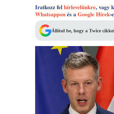
Iratkozz fel
hírlevelünkre
, vagy 
Whatsappon
és a
Google Hírek
-
Állítsd be, hogy a Twice cikke