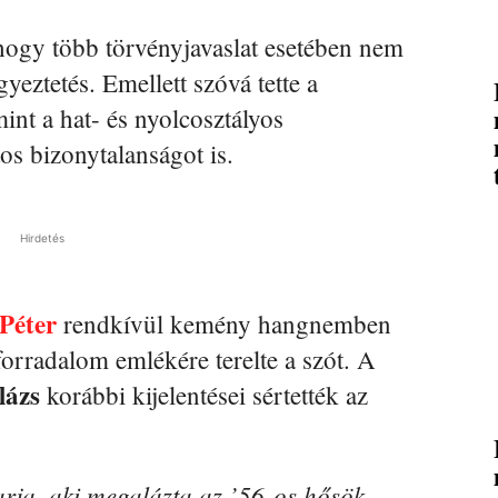
 hogy több törvényjavaslat esetében nem
yeztetés. Emellett szóvá tette a
int a hat- és nyolcosztályos
s bizonytalanságot is.
Hirdetés
Péter
rendkívül kemény hangnemben
forradalom emlékére terelte a szót. A
lázs
korábbi kijelentései sértették az
rja, aki megalázta az ’56-os hősök