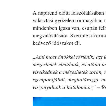
A napirend előtti felszólalásában
választási győzelem önmagában n
mindenben igaza van, csupán fel
megvalósítására. Szerinte a korm
kedvező időszakot éli.
„Ami most önökkel történik, azt 
mézeshetek elmúlnak, és utána n
viselkednek a mézeshetek során, m
szempontjából, meghatározza, mi
viszonyulnak a hatalomhoz”
– fo