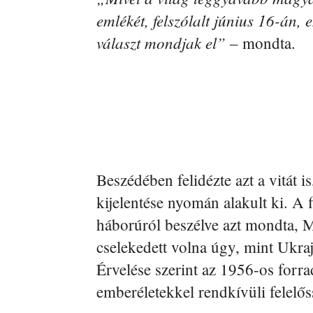
emlékét, felszólalt június 16-án,
választ mondjak el”
– mondta.
Beszédében felidézte azt a vitát i
kijelentése nyomán alakult ki. A f
háborúról beszélve azt mondta, 
cselekedett volna úgy, mint Ukrajn
Érvelése szerint az 1956-os forr
emberéletekkel rendkívüli felelős