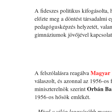
A fideszes politikus kifogásolta,
előzte meg a döntést társadalmi eg
pedagógusképzés helyzetét, valam
gimnáziumok jövőjével kapcsolato
Magyar 
A felszólalásra reagálva
válaszolt, és azonnal az 1956-os 
Orbán Ba
miniszterelnök szerint
1956-os hősök emlékét.
„Mivel a világ leggyávább magya