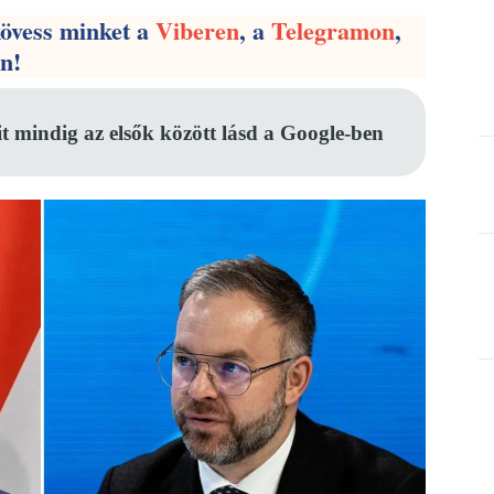
kövess minket a
Viberen
, a
Telegramon
,
en!
it mindig az elsők között lásd a Google-ben