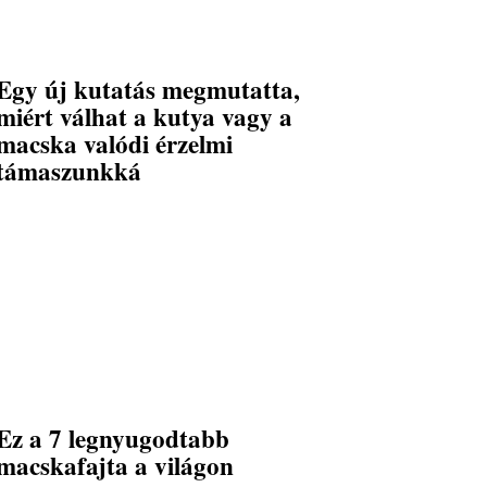
Egy új kutatás megmutatta,
miért válhat a kutya vagy a
macska valódi érzelmi
támaszunkká
Ez a 7 legnyugodtabb
macskafajta a világon