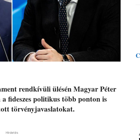
C
rlament rendkívüli ülésén Magyar Péter
a fideszes politikus több ponton is
ott törvényjavaslatokat.
Hirdetés