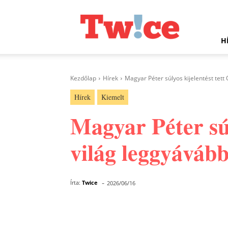
Twice.hu
H
Kezdőlap
Hírek
Magyar Péter súlyos kijelentést tett
Hírek
Kiemelt
Magyar Péter súl
világ leggyáváb
-
Írta:
Twice
2026/06/16
Facebook
Megosztás