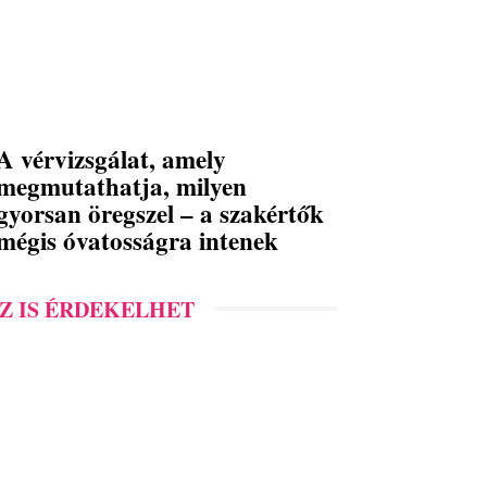
A vérvizsgálat, amely
megmutathatja, milyen
gyorsan öregszel – a szakértők
mégis óvatosságra intenek
Z IS ÉRDEKELHET