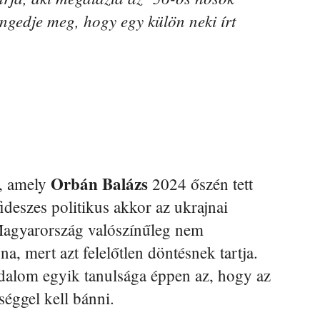
 engedje meg, hogy egy külön neki írt
Orbán Balázs
s, amely
2024 őszén tett
ideszes politikus akkor az ukrajnai
Magyarország valószínűleg nem
a, mert azt felelőtlen döntésnek tartja.
adalom egyik tanulsága éppen az, hogy az
séggel kell bánni.