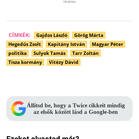
Hirdetés
CÍMKÉK:
Gajdos László
Görög Márta
Hegedűs Zsolt
Kapitány István
Magyar Péter
politika
Sulyok Tamás
Tarr Zoltán
Tisza kormány
Vitézy Dávid
Facebook
Pinterest
WhatsApp
Állítsd be, hogy a Twice cikkeit mindig
az elsők között lásd a Google-ben
Ezeket olvastad már?