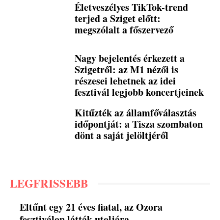
Életveszélyes TikTok-trend
terjed a Sziget előtt:
megszólalt a főszervező
Nagy bejelentés érkezett a
Szigetről: az M1 nézői is
részesei lehetnek az idei
fesztivál legjobb koncertjeinek
Kitűzték az államfőválasztás
időpontját: a Tisza szombaton
dönt a saját jelöltjéről
LEGFRISSEBB
Eltűnt egy 21 éves fiatal, az Ozora
fesztiválon látták utoljára