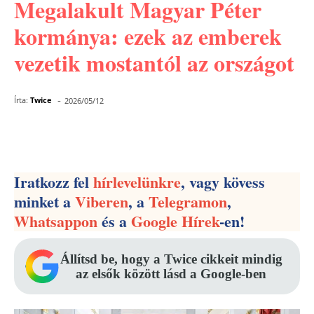
Megalakult Magyar Péter
kormánya: ezek az emberek
vezetik mostantól az országot
-
Írta:
Twice
2026/05/12
Facebook
Pinterest
WhatsApp
Iratkozz fel
hírlevelünkre
, vagy kövess
minket a
Viberen
, a
Telegramon
,
Whatsappon
és a
Google Hírek
-en!
Állítsd be, hogy a Twice cikkeit mindig
az elsők között lásd a Google-ben