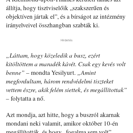
állítja, hogy tisztviselőik „szakszerűen és
objektíven jártak el”, és a bírságot az intézmény
irányelveivel összhangban szabták ki.
Hirdetés
„Láttam, hogy közeledik a busz, ezért
kitöltöttem a maradék kávét. Csak egy kevés volt
benne”
– mondta Yesilyurt.
„Amint
megfordultam, három rendvédelmi tiszteket
vettem észre, akik felém siettek, és megállítottak”
– folytatta a nő.
Azt mondja, azt hitte, hogy a buszról akarnak
mondani neki valamit, amikor október 10-én
megállították, és hogy „fogalma sem volt”,