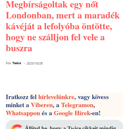
Megbírságoltak egy nőt
Londonban, mert a maradék
kávéját a lefolyóba öntötte,
hogy ne szálljon fel vele a
buszra
-
Írta:
Twice
2025/10/28
Facebook
Pinterest
WhatsApp
Iratkozz fel
hírlevelünkre
, vagy kövess
minket a
Viberen
, a
Telegramon
,
Whatsappon
és a
Google Hírek
-en!
Állítsd be, hogy a Twice cikkeit mindig