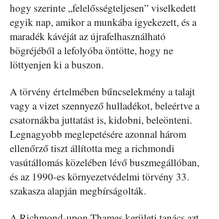
hogy szerinte „felelősségteljesen” viselkedett
egyik nap, amikor a munkába igyekezett, és a
maradék kávéját az újrafelhasználható
bögréjéből a lefolyóba öntötte, hogy ne
löttyenjen ki a buszon.
A törvény értelmében bűncselekmény a talajt
vagy a vizet szennyező hulladékot, beleértve a
csatornákba juttatást is, kidobni, beleönteni.
Legnagyobb meglepetésére azonnal három
ellenőrző tiszt állította meg a richmondi
vasútállomás közelében lévő buszmegállóban,
és az 1990-es környezetvédelmi törvény 33.
szakasza alapján megbírságolták.
A Richmond-upon-Thames kerületi tanács azt