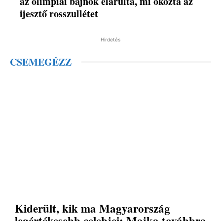
az olimpiai bajnok elárulta, mi okozta az
ijesztő rosszullétet
Hirdetés
CSEMEGÉZZ
Kiderült, kik ma Magyarország
legértékesebb celebjei: Majka továbbra