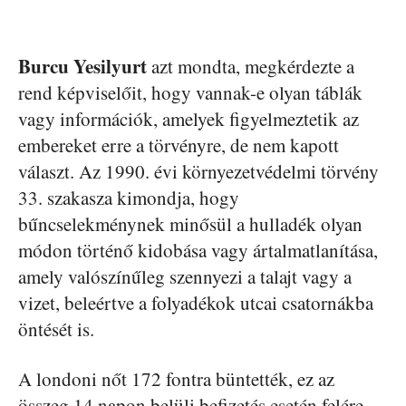
Burcu Yesilyurt
azt mondta, megkérdezte a
rend képviselőit, hogy vannak-e olyan táblák
vagy információk, amelyek figyelmeztetik az
embereket erre a törvényre, de nem kapott
választ. Az 1990. évi környezetvédelmi törvény
33. szakasza kimondja, hogy
bűncselekménynek minősül a hulladék olyan
módon történő kidobása vagy ártalmatlanítása,
amely valószínűleg szennyezi a talajt vagy a
vizet, beleértve a folyadékok utcai csatornákba
öntését is.
A londoni nőt 172 fontra büntették, ez az
összeg 14 napon belüli befizetés esetén felére