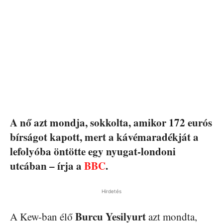
A nő azt mondja, sokkolta, amikor 172 eurós
bírságot kapott, mert a kávémaradékját a
lefolyóba öntötte egy nyugat-londoni
utcában – írja a
BBC
.
Hirdetés
Burcu Yesilyurt
A Kew-ban élő
azt mondta,