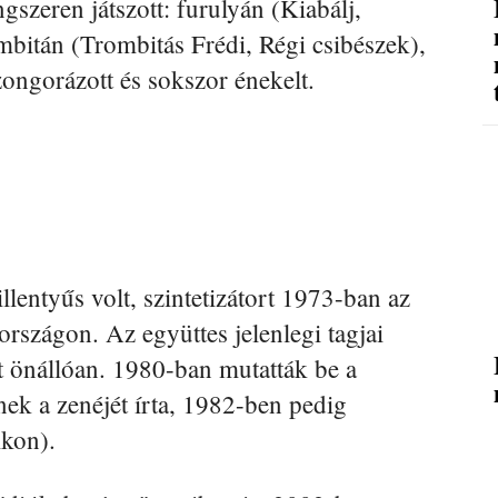
ngszeren játszott: furulyán (Kiabálj,
ombitán (Trombitás Frédi, Régi csibészek),
 zongorázott és sokszor énekelt.
llentyűs volt, szintetizátort 1973-ban az
szágon. Az együttes jelenlegi tagjai
bet önállóan. 1980-ban mutatták be a
ek a zenéjét írta, 1982-ben pedig
ikon).