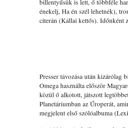
billentyűsük is lett, ő többféle ha
énekelj, Ha én szél lehetnék), tr
citerán (Kállai kettős). Időnként
Presser távozása után kizárólag bi
Omega használta először Magyaror
közül ő alkotott, játszott legtöb
Planetáriumban az Űroperát, amin
megjelent első szólóalbuma (Lex