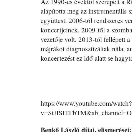
Az 1990-es évektől szerepelt a 
alapította meg az instrumentális s
együttest. 2006-tól rendszeres ve
koncertjeinek. 2009-től a szomb
vezetője volt. 2013-tól fellépett 
májrákot diagnosztizáltak nála, a
koncertezést ez idő alatt se hagyt
https://www.youtube.com/watch?
v=StJISITFbTM&ab_channel
Benkő László díjai, elismerései: