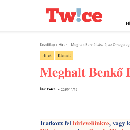
Twice.hu
H
Kezdőlap
Hírek
Meghalt Benkő László, az Omega egy
Hírek
Kiemelt
Meghalt Benkő L
-
Írta:
Twice
2020/11/18
Facebook
Megosztás
Iratkozz fel
hírlevelünkre
, vagy 