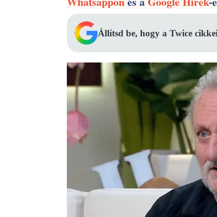
Whatsappon
és a
Google Hírek
-
Állítsd be, hogy a Twice cikke