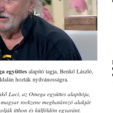
a együttes
alapító tagja, Benkő László,
ldalán hozták nyilvánosságra.
kő Laci, az Omega együttes alapítója,
A magyar rockzene meghatározó alakját
zolják itthon és külföldön egyaránt.