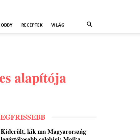
HOBBY
RECEPTEK
VILÁG
s alapítója
LEGFRISSEBB
Kiderült, kik ma Magyarország
legértékesebb celebjei: Majka