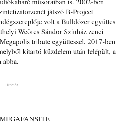
Rádiókabaré műsoraiban is. 2002-ben
zintetizátorzenét játszó B-Project
ndégszereplője volt a Bulldózer együttes
athelyi Weöres Sándor Színház zenei
a Megapolis tribute együttessel. 2017-ben
melyből kitartó küzdelem után felépült, a
a abba.
Hirdetés
=OMEGAFANSITE