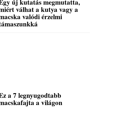
Egy új kutatás megmutatta,
miért válhat a kutya vagy a
macska valódi érzelmi
támaszunkká
Ez a 7 legnyugodtabb
macskafajta a világon