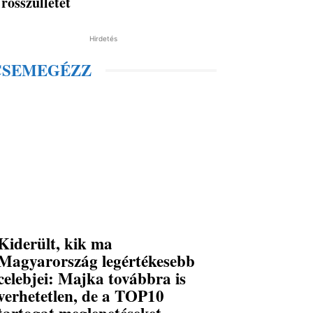
rosszullétet
Hirdetés
CSEMEGÉZZ
Kiderült, kik ma
Magyarország legértékesebb
celebjei: Majka továbbra is
verhetetlen, de a TOP10
tartogat meglepetéseket