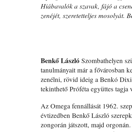
Hiábavalók a szavak, fájó a csend
zenéjét, szeretetteljes mosolyát.
Benkő László
Szombathelyen szül
tanulmányait már a fővárosban ke
zenélni, rövid ideig a Benkó Di
tekinthető Próféta együttes tagja 
Az Omega fennállását 1962. szep
évtizedben Benkő László szerepkö
zongorán játszott, majd orgonán.