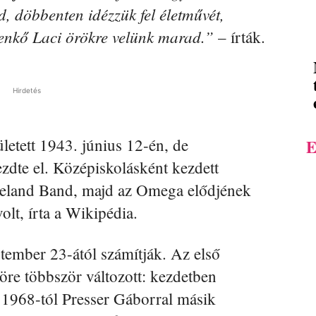
, döbbenten idézzük fel életművét,
 Benkő Laci örökre velünk marad.”
– írták.
Hirdetés
etett 1943. június 12-én, de
E
zdte el. Középiskolásként kezdett
xieland Band, majd az Omega elődjének
volt, írta a Wikipédia.
tember 23-ától számítják. Az első
re többször változott: kezdetben
 1968-tól Presser Gáborral másik