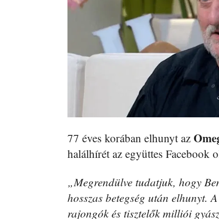
Omeg
77 éves korában elhunyt az
halálhírét az együttes Facebook o
„Megrendülve tudatjuk, hogy Ben
hosszas betegség után elhunyt. 
rajongók és tisztelők milliói gyás