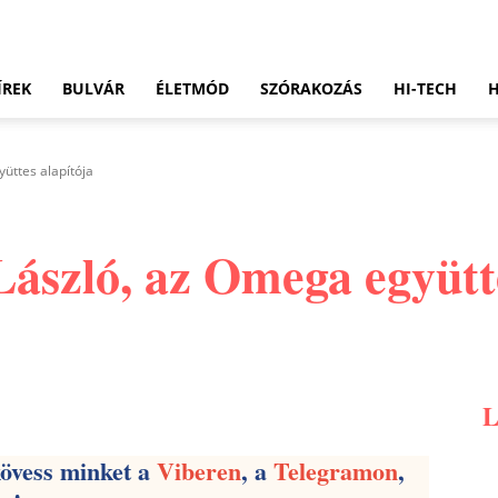
ÍREK
BULVÁR
ÉLETMÓD
SZÓRAKOZÁS
HI-TECH
üttes alapítója
ászló, az Omega együtte
Pinterest
WhatsApp
Email
kövess minket a
Viberen
, a
Telegramon
,