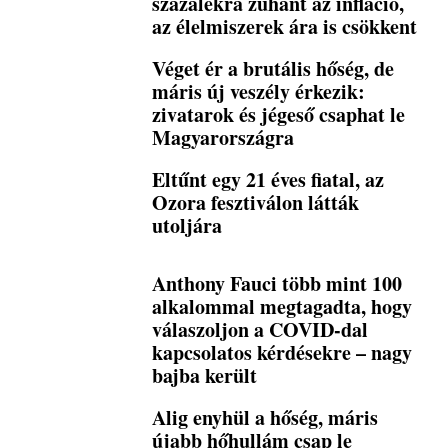
százalékra zuhant az infláció,
az élelmiszerek ára is csökkent
Véget ér a brutális hőség, de
máris új veszély érkezik:
zivatarok és jégeső csaphat le
Magyarországra
Eltűnt egy 21 éves fiatal, az
Ozora fesztiválon látták
utoljára
Anthony Fauci több mint 100
alkalommal megtagadta, hogy
válaszoljon a COVID-dal
kapcsolatos kérdésekre – nagy
bajba került
Alig enyhül a hőség, máris
újabb hőhullám csap le