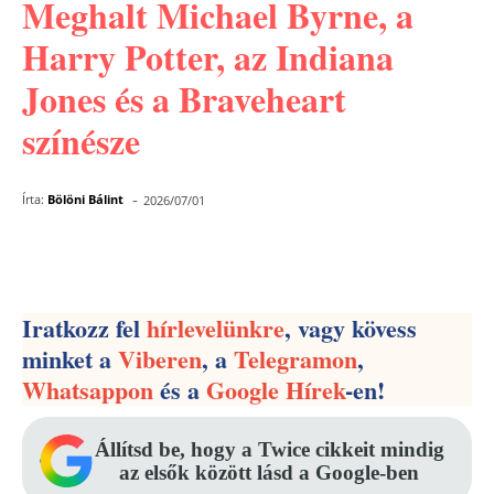
Meghalt Michael Byrne, a
Harry Potter, az Indiana
Jones és a Braveheart
színésze
-
Írta:
Bölöni Bálint
2026/07/01
Facebook
Pinterest
WhatsApp
Iratkozz fel
hírlevelünkre
, vagy kövess
minket a
Viberen
, a
Telegramon
,
Whatsappon
és a
Google Hírek
-en!
Állítsd be, hogy a Twice cikkeit mindig
az elsők között lásd a Google-ben