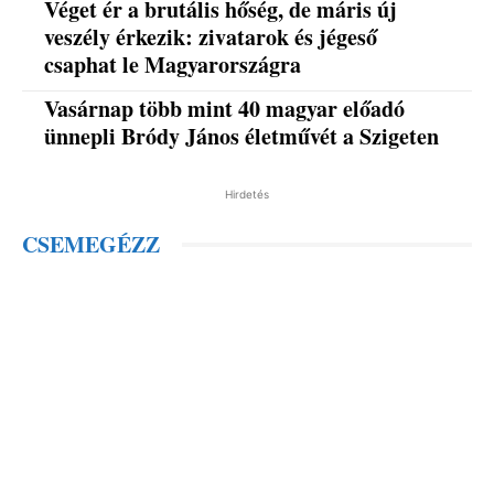
Véget ér a brutális hőség, de máris új
veszély érkezik: zivatarok és jégeső
csaphat le Magyarországra
Vasárnap több mint 40 magyar előadó
ünnepli Bródy János életművét a Szigeten
Hirdetés
CSEMEGÉZZ