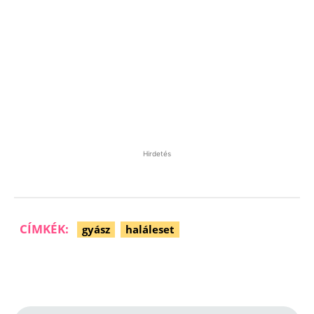
Hirdetés
CÍMKÉK:
gyász
haláleset
Facebook
Pinterest
WhatsApp