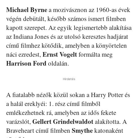
Michael Byrne
a mozivásznon az 1960-as évek
végén debütált, később számos ismert filmben
kapott szerepet. Az egyik legismertebb alakítása
az Indiana Jones és az utolsó keresztes hadjárat
című filmhez kötődik, amelyben a könyörtelen
Ernst Vogelt
náci ezredest,
formálta meg
Harrison Ford
oldalán.
Hirdetés
A fiatalabb nézők közül sokan a Harry Potter és
a halál ereklyéi: 1. rész című filmből
emlékezhetnek rá, amelyben az idős fekete
Gellert Grindelwaldot
varázslót,
alakította. A
Smythe
Braveheart című filmben
katonaként