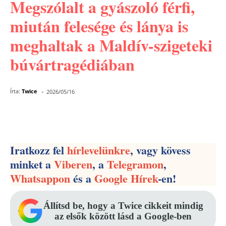
Megszólalt a gyászoló férfi,
miután felesége és lánya is
meghaltak a Maldív-szigeteki
búvártragédiában
-
Írta:
Twice
2026/05/16
Facebook
Pinterest
WhatsApp
Iratkozz fel
hírlevelünkre
, vagy kövess
minket a
Viberen
, a
Telegramon
,
Whatsappon
és a
Google Hírek
-en!
Állítsd be, hogy a Twice cikkeit mindig
az elsők között lásd a Google-ben