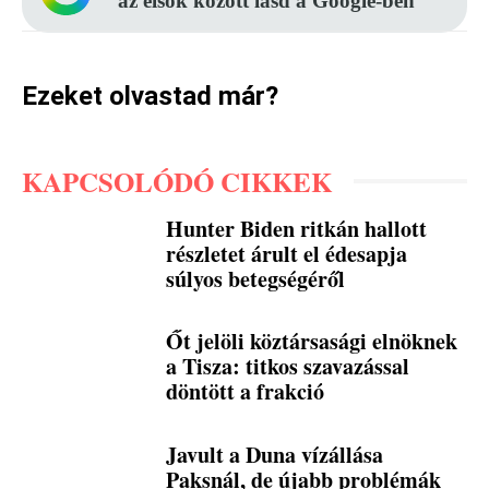
az elsők között lásd a Google-ben
Ezeket olvastad már?
KAPCSOLÓDÓ CIKKEK
Hunter Biden ritkán hallott
részletet árult el édesapja
súlyos betegségéről
Őt jelöli köztársasági elnöknek
a Tisza: titkos szavazással
döntött a frakció
Javult a Duna vízállása
Paksnál, de újabb problémák