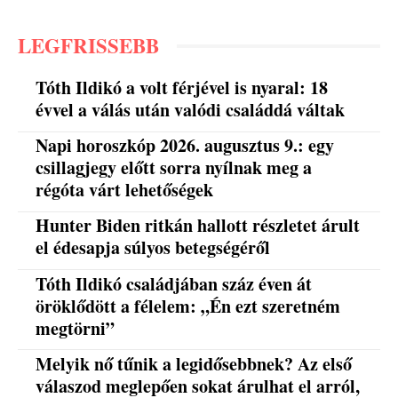
LEGFRISSEBB
Tóth Ildikó a volt férjével is nyaral: 18
évvel a válás után valódi családdá váltak
Napi horoszkóp 2026. augusztus 9.: egy
csillagjegy előtt sorra nyílnak meg a
régóta várt lehetőségek
Hunter Biden ritkán hallott részletet árult
el édesapja súlyos betegségéről
Tóth Ildikó családjában száz éven át
öröklődött a félelem: „Én ezt szeretném
megtörni”
Melyik nő tűnik a legidősebbnek? Az első
válaszod meglepően sokat árulhat el arról,