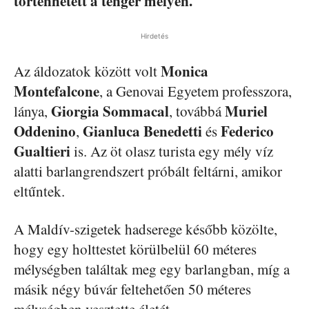
történhetett a tenger mélyén.
Hirdetés
Monica
Az áldozatok között volt
Montefalcone
, a Genovai Egyetem professzora,
Giorgia Sommacal
Muriel
lánya,
, továbbá
Oddenino
Gianluca Benedetti
Federico
,
és
Gualtieri
is. Az öt olasz turista egy mély víz
alatti barlangrendszert próbált feltárni, amikor
eltűntek.
A Maldív-szigetek hadserege később közölte,
hogy egy holttestet körülbelül 60 méteres
mélységben találtak meg egy barlangban, míg a
másik négy búvár feltehetően 50 méteres
mélységben vesztette életét.