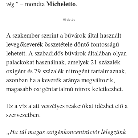
Micheletto
vég”
– mondta
.
Hirdetés
A szakember szerint a búvárok által használt
levegőkeverék összetétele döntő fontosságú
lehetett. A szabadidős búvárok általában olyan
palackokat használnak, amelyek 21 százalék
oxigént és 79 százalék nitrogént tartalmaznak,
azonban ha a keverék aránya megváltozik,
magasabb oxigéntartalmú nitrox keletkezhet.
Ez a víz alatt veszélyes reakciókat idézhet elő a
szervezetben.
„Ha túl magas oxigénkoncentrációt lélegzünk