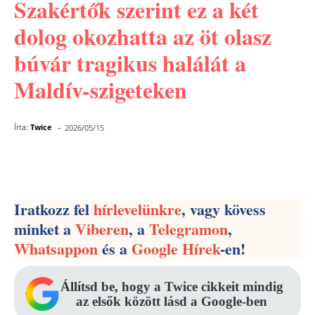
Szakértők szerint ez a két
dolog okozhatta az öt olasz
búvár tragikus halálát a
Maldív-szigeteken
-
Írta:
Twice
2026/05/15
Facebook
Pinterest
WhatsApp
Iratkozz fel
hírlevelünkre
, vagy kövess
minket a
Viberen
, a
Telegramon
,
Whatsappon
és a
Google Hírek
-en!
Állítsd be, hogy a Twice cikkeit mindig
az elsők között lásd a Google-ben