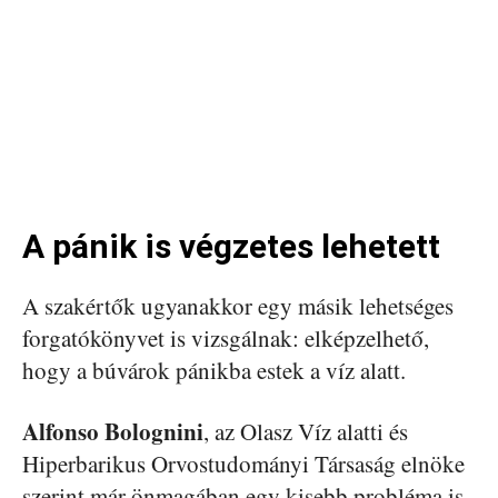
A pánik is végzetes lehetett
A szakértők ugyanakkor egy másik lehetséges
forgatókönyvet is vizsgálnak: elképzelhető,
hogy a búvárok pánikba estek a víz alatt.
Alfonso Bolognini
, az Olasz Víz alatti és
Hiperbarikus Orvostudományi Társaság elnöke
szerint már önmagában egy kisebb probléma is