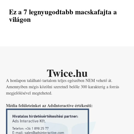
Ez a 7 legnyugodtabb macskafajta a
világon
Twice.hu
A honlapon található tartalom teljes egészében NEM vehető át.
Amennyiben mégis közölni szeretnél belőle 300 karakterig a forrás
megjelölésével megteheted.
Média felületeinket az AdsInteractive értékesíti: