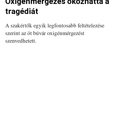
Oxigénmérgezés okozhatta a
tragédiát
A szakértők egyik legfontosabb feltételezése
szerint az öt búvár oxigénmérgezést
szenvedhetett.