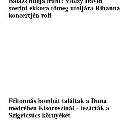
Balázs bulija iránt: Vitézy Dávid
szerint ekkora tömeg utoljára Rihanna
koncertjén volt
Féltonnás bombát találtak a Duna
medrében Kisoroszinál – lezárták a
Szigetcsúcs környékét