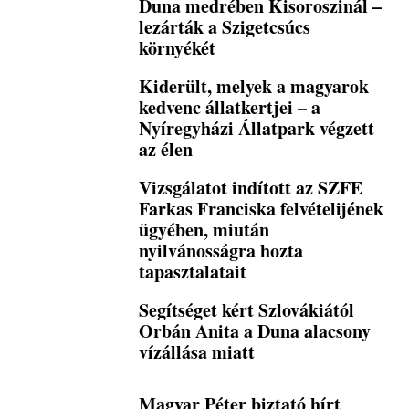
Duna medrében Kisoroszinál –
lezárták a Szigetcsúcs
környékét
Kiderült, melyek a magyarok
kedvenc állatkertjei – a
Nyíregyházi Állatpark végzett
az élen
Vizsgálatot indított az SZFE
Farkas Franciska felvételijének
ügyében, miután
nyilvánosságra hozta
tapasztalatait
Segítséget kért Szlovákiától
Orbán Anita a Duna alacsony
vízállása miatt
Magyar Péter biztató hírt