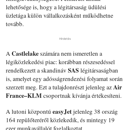
lehetősége is, hogy a légitársaság üdülési
üzletága külön vállalkozásként működhetne
tovább.
Hirdetés
Castlelake
A
számára nem ismeretlen a
légiközlekedési piac: korábban részesedéssel
SAS
rendelkezett a skandináv
légitársaságban
is, amelyet egy adósságrendezési folyamat során
Air
szerzett meg. Ezt a tulajdonrészt jelenleg az
France–KLM
csoportnak kívánja értékesíteni.
easyJet
A lutoni központú
jelenleg 38 ország
164 repülőteréről közlekedik, és mintegy 19
ezer munkavállalót foglalkoztat.