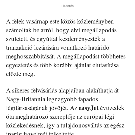
Hirdetés
A felek vasárnap este közös közleményben
számoltak be arról, hogy elvi megállapodás
született, és egyúttal kezdeményezték a
tranzakció lezárására vonatkozó határidő
meghosszabbítását. A megállapodást többhetes
egyeztetés és több korábbi ajánlat elutasítása
előzte meg.
A sikeres felvásárlás alapjaiban alakíthatja át
Nagy-Britannia legnagyobb fapados
easyJet
légitársaságának jövőjét. Az
évtizedek
óta meghatározó szereplője az európai légi
közlekedésnek, így a tulajdonosváltás az egész
iparág figyelmét felkeltette.