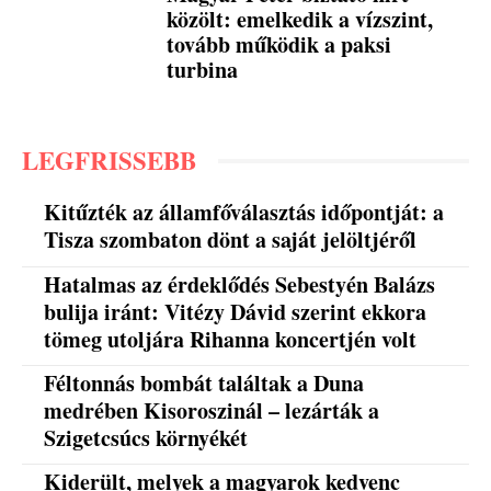
közölt: emelkedik a vízszint,
tovább működik a paksi
turbina
LEGFRISSEBB
Kitűzték az államfőválasztás időpontját: a
Tisza szombaton dönt a saját jelöltjéről
Hatalmas az érdeklődés Sebestyén Balázs
bulija iránt: Vitézy Dávid szerint ekkora
tömeg utoljára Rihanna koncertjén volt
Féltonnás bombát találtak a Duna
medrében Kisoroszinál – lezárták a
Szigetcsúcs környékét
Kiderült, melyek a magyarok kedvenc