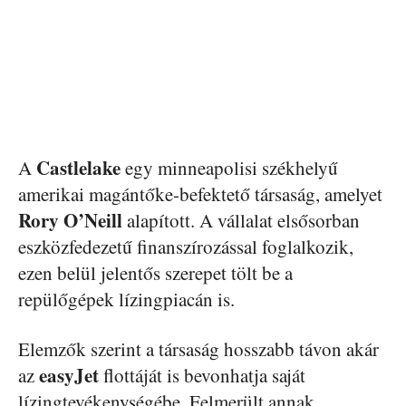
Castlelake
A
egy minneapolisi székhelyű
amerikai magántőke-befektető társaság, amelyet
Rory O’Neill
alapított. A vállalat elsősorban
eszközfedezetű finanszírozással foglalkozik,
ezen belül jelentős szerepet tölt be a
repülőgépek lízingpiacán is.
Elemzők szerint a társaság hosszabb távon akár
easyJet
az
flottáját is bevonhatja saját
lízingtevékenységébe. Felmerült annak