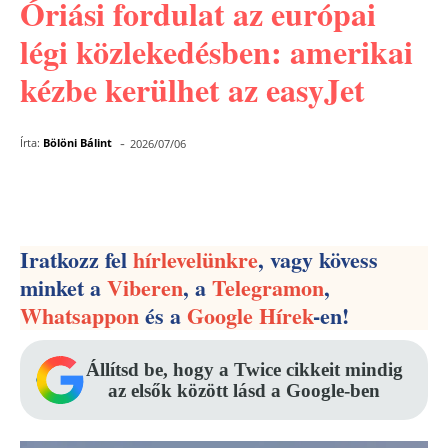
Óriási fordulat az európai
légi közlekedésben: amerikai
kézbe kerülhet az easyJet
-
Írta:
Bölöni Bálint
2026/07/06
Facebook
Pinterest
WhatsApp
Iratkozz fel
hírlevelünkre
, vagy kövess
minket a
Viberen
, a
Telegramon
,
Whatsappon
és a
Google Hírek
-en!
Állítsd be, hogy a Twice cikkeit mindig
az elsők között lásd a Google-ben