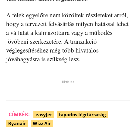
A felek egyelőre nem közöltek részleteket arról,
hogy a tervezett felvásárlás milyen hatással lehet
a vállalat alkalmazottaira vagy a működés
jövőbeni szerkezetére. A tranzakció
véglegesítéséhez még több hivatalos
jóváhagyásra is szükség lesz.
Hirdetés
CÍMKÉK:
easyJet
fapados légitársaság
Ryanair
Wizz Air