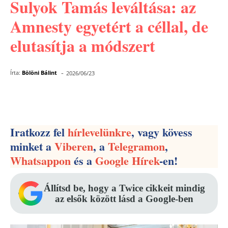
Sulyok Tamás leváltása: az
Amnesty egyetért a céllal, de
elutasítja a módszert
-
Írta:
Bölöni Bálint
2026/06/23
Facebook
Pinterest
WhatsApp
Iratkozz fel
hírlevelünkre
, vagy kövess
minket a
Viberen
, a
Telegramon
,
Whatsappon
és a
Google Hírek
-en!
Állítsd be, hogy a Twice cikkeit mindig
az elsők között lásd a Google-ben