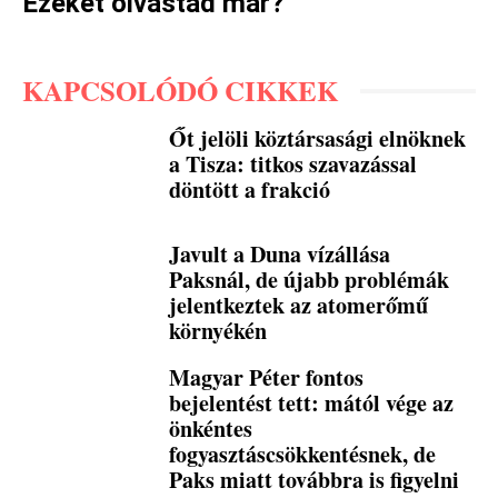
Ezeket olvastad már?
KAPCSOLÓDÓ CIKKEK
Őt jelöli köztársasági elnöknek
a Tisza: titkos szavazással
döntött a frakció
Javult a Duna vízállása
Paksnál, de újabb problémák
jelentkeztek az atomerőmű
környékén
Magyar Péter fontos
bejelentést tett: mától vége az
önkéntes
fogyasztáscsökkentésnek, de
Paks miatt továbbra is figyelni