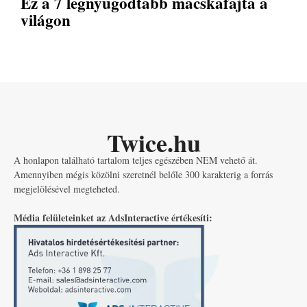
Ez a 7 legnyugodtabb macskafajta a
világon
Twice.hu
A honlapon található tartalom teljes egészében NEM vehető át.
Amennyiben mégis közölni szeretnél belőle 300 karakterig a forrás
megjelölésével megteheted.
Média felületeinket az AdsInteractive értékesíti: