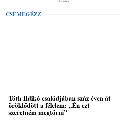
Hirdetés
CSEMEGÉZZ
Tóth Ildikó családjában száz éven át
öröklődött a félelem: „Én ezt
szeretném megtörni”