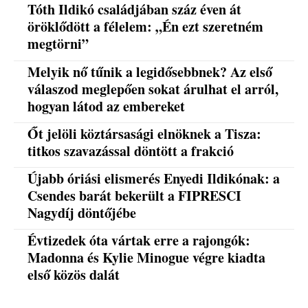
Tóth Ildikó családjában száz éven át
öröklődött a félelem: „Én ezt szeretném
megtörni”
Melyik nő tűnik a legidősebbnek? Az első
válaszod meglepően sokat árulhat el arról,
hogyan látod az embereket
Őt jelöli köztársasági elnöknek a Tisza:
titkos szavazással döntött a frakció
Újabb óriási elismerés Enyedi Ildikónak: a
Csendes barát bekerült a FIPRESCI
Nagydíj döntőjébe
Évtizedek óta vártak erre a rajongók:
Madonna és Kylie Minogue végre kiadta
első közös dalát