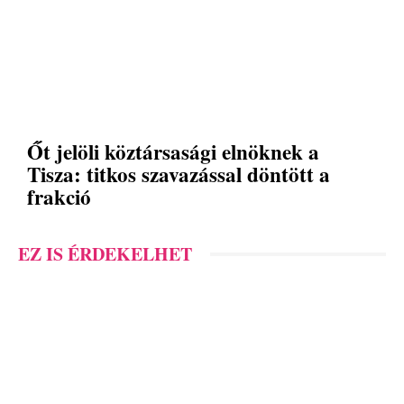
Őt jelöli köztársasági elnöknek a
Tisza: titkos szavazással döntött a
frakció
EZ IS ÉRDEKELHET