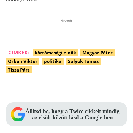
Hirdetés
CÍMKÉK:
köztársasági elnök
Magyar Péter
Orbán Viktor
politika
Sulyok Tamás
Tisza Párt
Facebook
Pinterest
WhatsApp
Állítsd be, hogy a Twice cikkeit mindig
az elsők között lásd a Google-ben