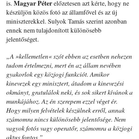
Magyar Péter
is.
előzetesen azt kérte, hogy ne
készüljön közös fotó az államfővel és az új
miniszterekkel. Sulyok Tamás szerint azonban
ennek nem tulajdonított különösebb
jelentőséget.
„A »kellemetlen« szót ebben az esetben nehezen
tudom értelmezni, mert én az állam nevében
gyakorlok egy közjogi funkciót. Amikor
kinevezek egy minisztert, átadom a kinevezési
okmányt, gratulálok neki, és sok sikert kívánok a
munkájához. Az én szerepem ezzel véget ér.
Hogy milyen felvételek készülnek erről, annak
számomra nincs különösebb jelentősége. Nem
vagyok fotós vagy operatőr, számomra a közjogi
aktus fontos.”