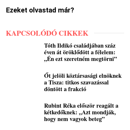
Ezeket olvastad már?
KAPCSOLÓDÓ CIKKEK
Tóth Ildikó családjában száz
éven át öröklődött a félelem:
„Én ezt szeretném megtörni”
Őt jelöli köztársasági elnöknek
a Tisza: titkos szavazással
döntött a frakció
Rubint Réka először reagált a
kétkedőknek: „Azt mondják,
hogy nem vagyok beteg”