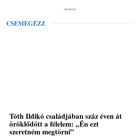
Hirdetés
CSEMEGÉZZ
Tóth Ildikó családjában száz éven át
öröklődött a félelem: „Én ezt
szeretném megtörni”