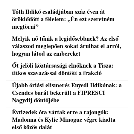
Tóth Ildikó családjában száz éven át
öröklődött a félelem: „Én ezt szeretném
megtörni”
Melyik nő tűnik a legidősebbnek? Az első
válaszod meglepően sokat árulhat el arról,
hogyan látod az embereket
Őt jelöli köztársasági elnöknek a Tisza:
titkos szavazással döntött a frakció
Újabb óriási elismerés Enyedi Ildikónak: a
Csendes barát bekerült a FIPRESCI
Nagydíj döntőjébe
Évtizedek óta vártak erre a rajongók:
Madonna és Kylie Minogue végre kiadta
első közös dalát