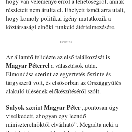
hogy van véleménye erről a lehetőségről, annak
részleteit nem árulta el. Ehelyett ismét arra utalt,
hogy komoly politikai igény mutatkozik a
köztársasági elnöki funkció átértelmezésére.
Hirdetés
Az államfő felidézte az első találkozását is
Magyar Péterrel
a választások után.
Elmondása szerint az egyeztetés őszinte és
tárgyszerű volt, és elsősorban az Országgyűlés
alakuló ülésének előkészítéséről szólt.
Sulyok
Magyar Péter
szerint
„pontosan úgy
viselkedett, ahogyan egy leendő
miniszterelnöktől elvárható”. Megadta neki a