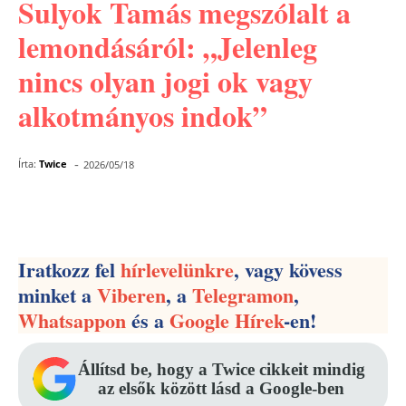
Sulyok Tamás megszólalt a
lemondásáról: „Jelenleg
nincs olyan jogi ok vagy
alkotmányos indok”
-
Írta:
Twice
2026/05/18
Facebook
Pinterest
WhatsApp
Iratkozz fel
hírlevelünkre
, vagy kövess
minket a
Viberen
, a
Telegramon
,
Whatsappon
és a
Google Hírek
-en!
Állítsd be, hogy a Twice cikkeit mindig
az elsők között lásd a Google-ben