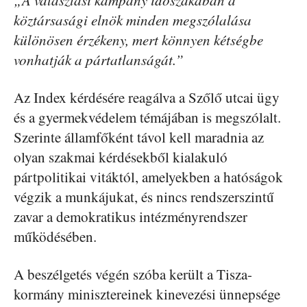
„A választási kampány időszakában a
köztársasági elnök minden megszólalása
különösen érzékeny, mert könnyen kétségbe
vonhatják a pártatlanságát.”
Az Index kérdésére reagálva a Szőlő utcai ügy
és a gyermekvédelem témájában is megszólalt.
Szerinte államfőként távol kell maradnia az
olyan szakmai kérdésekből kialakuló
pártpolitikai vitáktól, amelyekben a hatóságok
végzik a munkájukat, és nincs rendszerszintű
zavar a demokratikus intézményrendszer
működésében.
A beszélgetés végén szóba került a Tisza-
kormány minisztereinek kinevezési ünnepsége