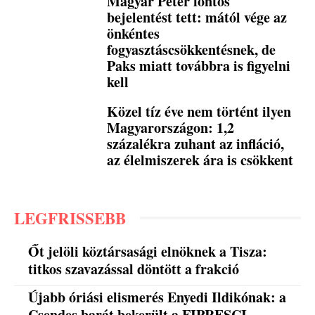
Magyar Péter fontos
bejelentést tett: mától vége az
önkéntes
fogyasztáscsökkentésnek, de
Paks miatt továbbra is figyelni
kell
Közel tíz éve nem történt ilyen
Magyarországon: 1,2
százalékra zuhant az infláció,
az élelmiszerek ára is csökkent
LEGFRISSEBB
Őt jelöli köztársasági elnöknek a Tisza:
titkos szavazással döntött a frakció
Újabb óriási elismerés Enyedi Ildikónak: a
Csendes barát bekerült a FIPRESCI