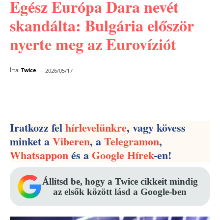
Egész Európa Dara nevét
skandálta: Bulgária először
nyerte meg az Eurovíziót
-
Írta:
Twice
2026/05/17
Facebook
Pinterest
WhatsApp
Iratkozz fel
hírlevelünkre
, vagy kövess
minket a
Viberen
, a
Telegramon
,
Whatsappon
és a
Google Hírek
-en!
Állítsd be, hogy a Twice cikkeit mindig
az elsők között lásd a Google-ben