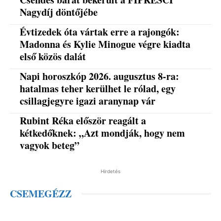
Nagydíj döntőjébe
Évtizedek óta vártak erre a rajongók:
Madonna és Kylie Minogue végre kiadta
első közös dalát
Napi horoszkóp 2026. augusztus 8-ra:
hatalmas teher kerülhet le rólad, egy
csillagjegyre igazi aranynap vár
Rubint Réka először reagált a
kétkedőknek: „Azt mondják, hogy nem
vagyok beteg”
Hirdetés
CSEMEGÉZZ