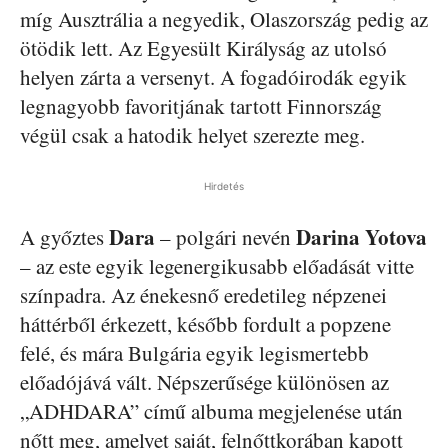
míg Ausztrália a negyedik, Olaszország pedig az
ötödik lett. Az Egyesült Királyság az utolsó
helyen zárta a versenyt. A fogadóirodák egyik
legnagyobb favoritjának tartott Finnország
végül csak a hatodik helyet szerezte meg.
Hirdetés
Dara
Darina Yotova
A győztes
– polgári nevén
– az este egyik legenergikusabb előadását vitte
színpadra. Az énekesnő eredetileg népzenei
háttérből érkezett, később fordult a popzene
felé, és mára Bulgária egyik legismertebb
előadójává vált. Népszerűsége különösen az
„ADHDARA” című albuma megjelenése után
nőtt meg, amelyet saját, felnőttkorában kapott