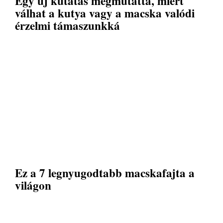
Egy új kutatás megmutatta, miért
válhat a kutya vagy a macska valódi
érzelmi támaszunkká
Ez a 7 legnyugodtabb macskafajta a
világon