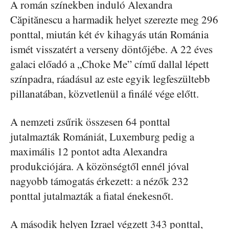
A román színekben induló Alexandra
Căpitănescu a harmadik helyet szerezte meg 296
ponttal, miután két év kihagyás után Románia
ismét visszatért a verseny döntőjébe. A 22 éves
galaci előadó a „Choke Me” című dallal lépett
színpadra, ráadásul az este egyik legfeszültebb
pillanatában, közvetlenül a finálé vége előtt.
A nemzeti zsűrik összesen 64 ponttal
jutalmazták Romániát, Luxemburg pedig a
maximális 12 pontot adta Alexandra
produkciójára. A közönségtől ennél jóval
nagyobb támogatás érkezett: a nézők 232
ponttal jutalmazták a fiatal énekesnőt.
A második helyen Izrael végzett 343 ponttal,