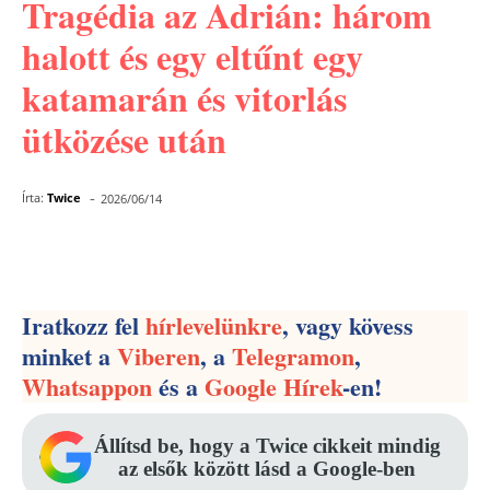
Tragédia az Adrián: három
halott és egy eltűnt egy
katamarán és vitorlás
ütközése után
-
Írta:
Twice
2026/06/14
Facebook
Pinterest
WhatsApp
Iratkozz fel
hírlevelünkre
, vagy kövess
minket a
Viberen
, a
Telegramon
,
Whatsappon
és a
Google Hírek
-en!
Állítsd be, hogy a Twice cikkeit mindig
az elsők között lásd a Google-ben