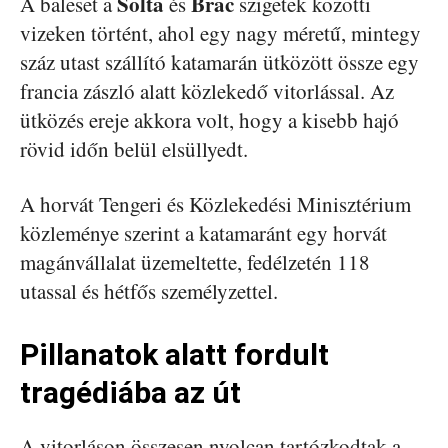
Solta
Brac
A baleset a
és
szigetek közötti
vizeken történt, ahol egy nagy méretű, mintegy
száz utast szállító katamarán ütközött össze egy
francia zászló alatt közlekedő vitorlással. Az
ütközés ereje akkora volt, hogy a kisebb hajó
rövid időn belül elsüllyedt.
A horvát Tengeri és Közlekedési Minisztérium
közleménye szerint a katamaránt egy horvát
magánvállalat üzemeltette, fedélzetén 118
utassal és hétfős személyzettel.
Pillanatok alatt fordult
tragédiába az út
A vitorláson összesen nyolcan tartózkodtak a