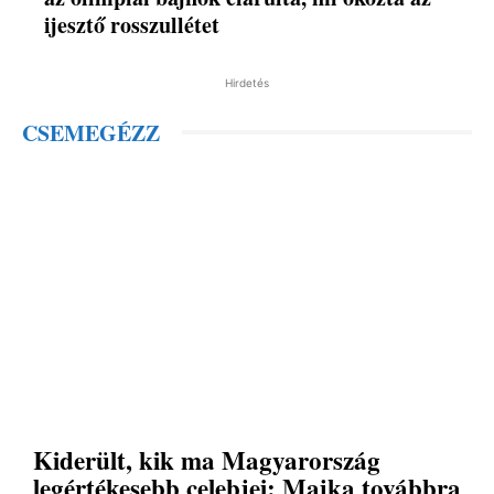
ijesztő rosszullétet
Hirdetés
CSEMEGÉZZ
Kiderült, kik ma Magyarország
legértékesebb celebjei: Majka továbbra