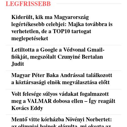
LEGFRISSEBB
Kiderült, kik ma Magyarország
legértékesebb celebjei: Majka továbbra is
verhetetlen, de a TOP10 tartogat
meglepetéseket
Letiltotta a Google a Védvonal Gmail-
fiókját, megszólalt Czunyiné Bertalan
Judit
Magyar Péter Baka Andrással találkozott
a köztársasági elnök megválasztása előtt
Volt felesége súlyos vádakat fogalmazott
meg a VALMAR dobosa ellen – Így reagált
Kovács Eddy
Mentő vitte kórházba Növényi Norbertet:
az olimpiai bajnok elárulta, mi okozta az