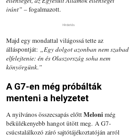
ellenségei, az Egyesült Államok ellenségei
iránt”
– fogalmazott.
Hirdetés
Majd egy mondattal világossá tette az
álláspontját:
„Egy dolgot azonban nem szabad
elfelejtenie: én és Olaszország soha nem
könyörgünk.”
A G7-en még próbálták
menteni a helyzetet
Meloni
A nyilvános összecsapás előtt
még
békülékenyebb hangot ütött meg. A G7-
csúcstalálkozó záró sajtótájékoztatóján arról