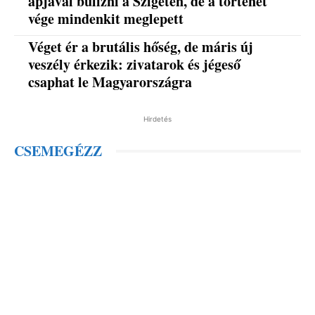
apjával bulizni a Szigeten, de a történet
vége mindenkit meglepett
Véget ér a brutális hőség, de máris új
veszély érkezik: zivatarok és jégeső
csaphat le Magyarországra
Hirdetés
CSEMEGÉZZ