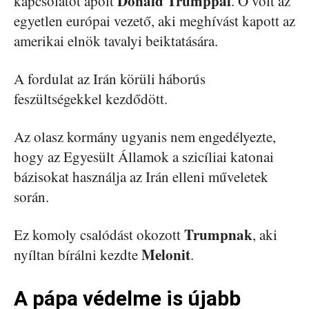
Donald Trumppal
kapcsolatot ápolt
. Ő volt az
egyetlen európai vezető, aki meghívást kapott az
amerikai elnök tavalyi beiktatására.
A fordulat az Irán körüli háborús
feszültségekkel kezdődött.
Az olasz kormány ugyanis nem engedélyezte,
hogy az Egyesült Államok a szicíliai katonai
bázisokat használja az Irán elleni műveletek
során.
Trumpnak
Ez komoly csalódást okozott
, aki
Melonit
nyíltan bírálni kezdte
.
A pápa védelme is újabb