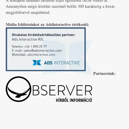
A honlapon található tartalom teljes egészében NEM vehető át.
Amennyiben mégis közölni szeretnél belőle 300 karakterig a forrás
megjelölésével megteheted.
Média felületeinket az AdsInteractive értékesíti:
Partnereink: