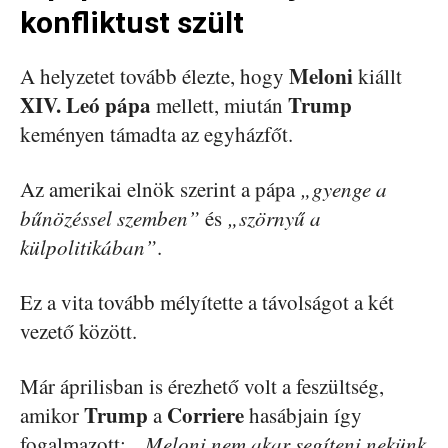
konfliktust szült
Meloni
A helyzetet tovább élezte, hogy
kiállt
XIV. Leó pápa
Trump
mellett, miután
keményen támadta az egyházfőt.
Az amerikai elnök szerint a pápa
„gyenge a
bűnözéssel szemben”
és
„szörnyű a
külpolitikában”
.
Ez a vita tovább mélyítette a távolságot a két
vezető között.
Már áprilisban is érezhető volt a feszültség,
Trump
Corriere
amikor
a
hasábjain így
fogalmazott:
„Meloni nem akar segíteni nekünk