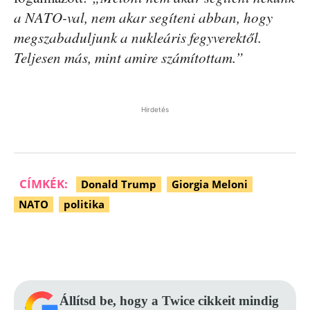
a NATO-val, nem akar segíteni abban, hogy
megszabaduljunk a nukleáris fegyverektől.
Teljesen más, mint amire számítottam.”
Hirdetés
CÍMKÉK:
Donald Trump
Giorgia Meloni
NATO
politika
Facebook
Pinterest
WhatsApp
Állítsd be, hogy a Twice cikkeit mindig