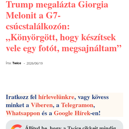
Trump megalázta Giorgia
Melonit a G7-
csúcstalálkozón:
„Könyörgött, hogy készítsek
vele egy fotót, megsajnáltam”
-
Írta:
Twice
2026/06/19
Facebook
Pinterest
WhatsApp
Iratkozz fel
hírlevelünkre
, vagy kövess
minket a
Viberen
, a
Telegramon
,
Whatsappon
és a
Google Hírek
-en!
Állítsd be, hogy a Twice cikkeit mindig