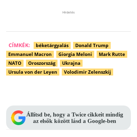
Hirdetés
CÍMKÉK:
béketárgyalás
Donald Trump
Emmanuel Macron
Giorgia Meloni
Mark Rutte
NATO
Oroszország
Ukrajna
Ursula von der Leyen
Volodimir Zelenszkij
Facebook
Pinterest
WhatsApp
Állítsd be, hogy a Twice cikkeit mindig
az elsők között lásd a Google-ben