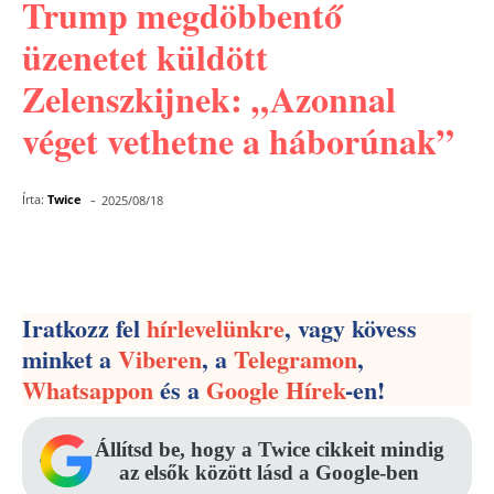
Trump megdöbbentő
üzenetet küldött
Zelenszkijnek: „Azonnal
véget vethetne a háborúnak”
-
Írta:
Twice
2025/08/18
Facebook
Pinterest
WhatsApp
Iratkozz fel
hírlevelünkre
, vagy kövess
minket a
Viberen
, a
Telegramon
,
Whatsappon
és a
Google Hírek
-en!
Állítsd be, hogy a Twice cikkeit mindig
az elsők között lásd a Google-ben