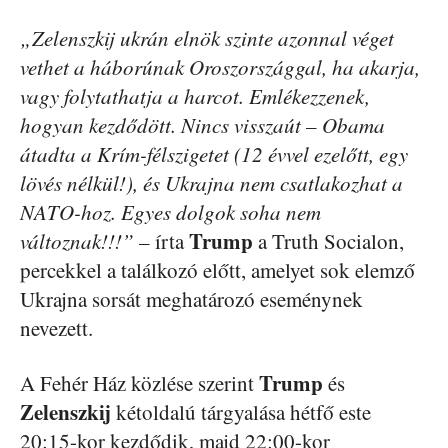
„Zelenszkij ukrán elnök szinte azonnal véget
vethet a háborúnak Oroszországgal, ha akarja,
vagy folytathatja a harcot. Emlékezzenek,
hogyan kezdődött. Nincs visszaút – Obama
átadta a Krím-félszigetet (12 évvel ezelőtt, egy
lövés nélkül!), és Ukrajna nem csatlakozhat a
NATO-hoz. Egyes dolgok soha nem
Trump
változnak!!!”
– írta
a Truth Socialon,
percekkel a találkozó előtt, amelyet sok elemző
Ukrajna sorsát meghatározó eseménynek
nevezett.
Trump
A Fehér Ház közlése szerint
és
Zelenszkij
kétoldalú tárgyalása hétfő este
20:15-kor kezdődik, majd 22:00-kor