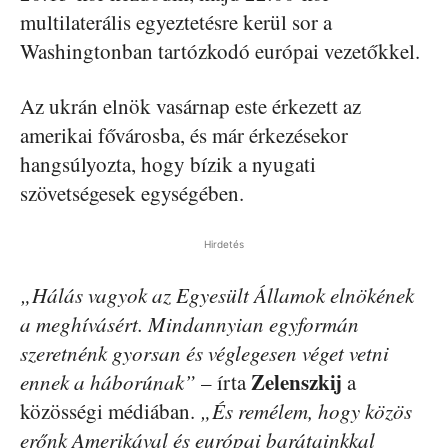
multilaterális egyeztetésre kerül sor a
Washingtonban tartózkodó európai vezetőkkel.
Az ukrán elnök vasárnap este érkezett az
amerikai fővárosba, és már érkezésekor
hangsúlyozta, hogy bízik a nyugati
szövetségesek egységében.
Hirdetés
„Hálás vagyok az Egyesült Államok elnökének
a meghívásért. Mindannyian egyformán
szeretnénk gyorsan és véglegesen véget vetni
Zelenszkij
ennek a háborúnak”
– írta
a
közösségi médiában.
„És remélem, hogy közös
erőnk Amerikával és európai barátainkkal