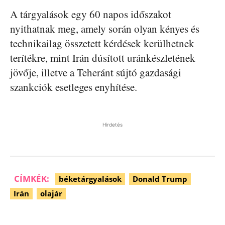
A tárgyalások egy 60 napos időszakot
nyithatnak meg, amely során olyan kényes és
technikailag összetett kérdések kerülhetnek
terítékre, mint Irán dúsított uránkészletének
jövője, illetve a Teheránt sújtó gazdasági
szankciók esetleges enyhítése.
Hirdetés
CÍMKÉK:
béketárgyalások
Donald Trump
Irán
olajár
Facebook
Pinterest
WhatsApp