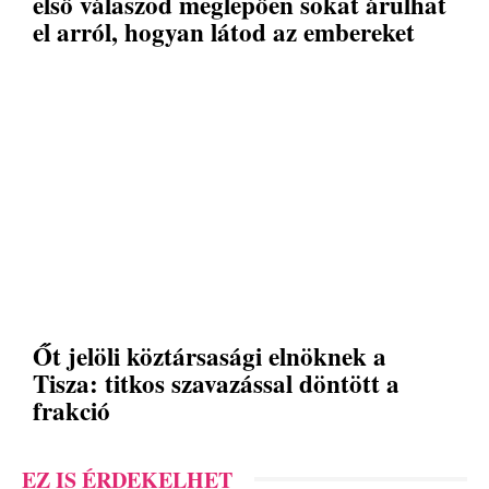
első válaszod meglepően sokat árulhat
el arról, hogyan látod az embereket
Őt jelöli köztársasági elnöknek a
Tisza: titkos szavazással döntött a
frakció
EZ IS ÉRDEKELHET