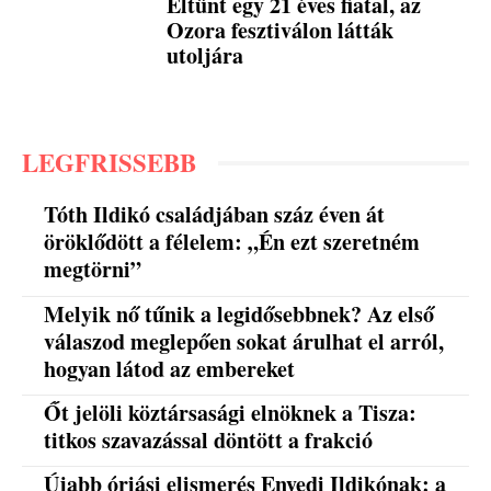
Eltűnt egy 21 éves fiatal, az
Ozora fesztiválon látták
utoljára
LEGFRISSEBB
Tóth Ildikó családjában száz éven át
öröklődött a félelem: „Én ezt szeretném
megtörni”
Melyik nő tűnik a legidősebbnek? Az első
válaszod meglepően sokat árulhat el arról,
hogyan látod az embereket
Őt jelöli köztársasági elnöknek a Tisza:
titkos szavazással döntött a frakció
Újabb óriási elismerés Enyedi Ildikónak: a