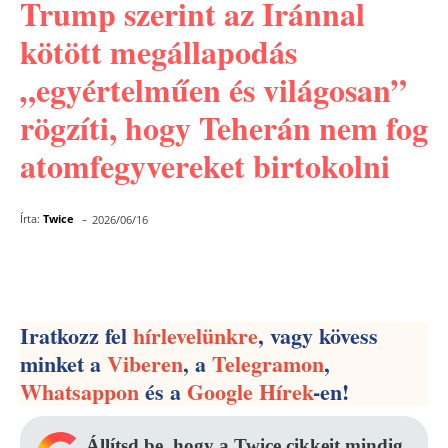
Trump szerint az Iránnal
kötött megállapodás
„egyértelműen és világosan”
rögzíti, hogy Teherán nem fog
atomfegyvereket birtokolni
-
Írta:
Twice
2026/06/16
Facebook
Pinterest
WhatsApp
Iratkozz fel
hírlevelünkre
, vagy kövess
minket a
Viberen
, a
Telegramon
,
Whatsappon
és a
Google Hírek
-en!
Állítsd be, hogy a Twice cikkeit mindig