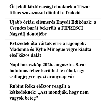
Őt jelöli köztársasági elnöknek a Tisza:
titkos szavazással döntött a frakció
Újabb óriási elismerés Enyedi Ildikónak: a
Csendes barát bekerült a FIPRESCI
Nagydíj döntőjébe
Évtizedek óta vártak erre a rajongók:
Madonna és Kylie Minogue végre kiadta
első közös dalát
Napi horoszkóp 2026. augusztus 8-ra:
hatalmas teher kerülhet le rólad, egy
csillagjegyre igazi aranynap vár
Rubint Réka először reagált a
kétkedőknek: „Azt mondják, hogy nem
vagyok beteg”