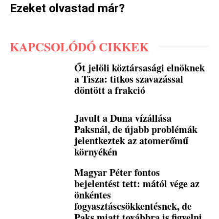
Ezeket olvastad már?
KAPCSOLÓDÓ CIKKEK
Őt jelöli köztársasági elnöknek
a Tisza: titkos szavazással
döntött a frakció
Javult a Duna vízállása
Paksnál, de újabb problémák
jelentkeztek az atomerőmű
környékén
Magyar Péter fontos
bejelentést tett: mától vége az
önkéntes
fogyasztáscsökkentésnek, de
Paks miatt továbbra is figyelni