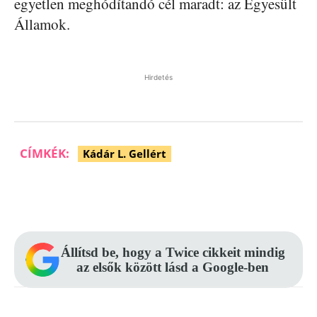
egyetlen meghódítandó cél maradt: az Egyesült
Államok.
Hirdetés
CÍMKÉK:
Kádár L. Gellért
Facebook
Pinterest
WhatsApp
Állítsd be, hogy a Twice cikkeit mindig
az elsők között lásd a Google-ben