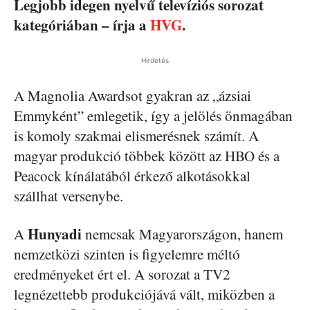
Legjobb idegen nyelvű televíziós sorozat
kategóriában – írja a
HVG
.
Hirdetés
A Magnolia Awardsot gyakran az „ázsiai
Emmyként” emlegetik, így a jelölés önmagában
is komoly szakmai elismerésnek számít. A
magyar produkció többek között az HBO és a
Peacock kínálatából érkező alkotásokkal
szállhat versenybe.
Hunyadi
A
nemcsak Magyarországon, hanem
nemzetközi szinten is figyelemre méltó
eredményeket ért el. A sorozat a TV2
legnézettebb produkciójává vált, miközben a