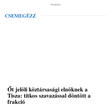
Hirdetés
CSEMEGÉZZ
Őt jelöli köztársasági elnöknek a
Tisza: titkos szavazással döntött a
frakció