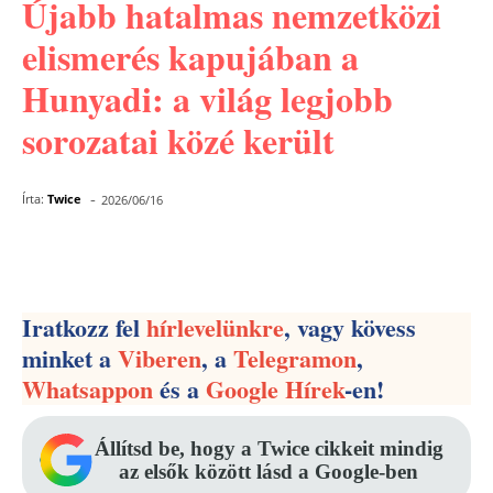
Újabb hatalmas nemzetközi
elismerés kapujában a
Hunyadi: a világ legjobb
sorozatai közé került
-
Írta:
Twice
2026/06/16
Facebook
Pinterest
WhatsApp
Iratkozz fel
hírlevelünkre
, vagy kövess
minket a
Viberen
, a
Telegramon
,
Whatsappon
és a
Google Hírek
-en!
Állítsd be, hogy a Twice cikkeit mindig
az elsők között lásd a Google-ben