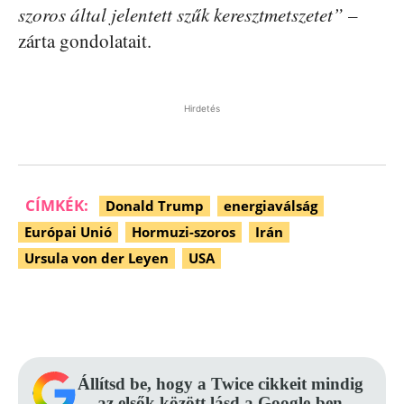
szoros által jelentett szűk keresztmetszetet”
–
zárta gondolatait.
Hirdetés
CÍMKÉK:
Donald Trump
energiaválság
Európai Unió
Hormuzi-szoros
Irán
Ursula von der Leyen
USA
Facebook
Pinterest
WhatsApp
Állítsd be, hogy a Twice cikkeit mindig
az elsők között lásd a Google-ben