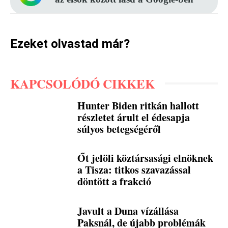
Ezeket olvastad már?
KAPCSOLÓDÓ CIKKEK
Hunter Biden ritkán hallott
részletet árult el édesapja
súlyos betegségéről
Őt jelöli köztársasági elnöknek
a Tisza: titkos szavazással
döntött a frakció
Javult a Duna vízállása
Paksnál, de újabb problémák