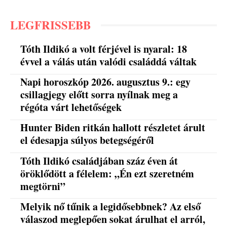
LEGFRISSEBB
Tóth Ildikó a volt férjével is nyaral: 18
évvel a válás után valódi családdá váltak
Napi horoszkóp 2026. augusztus 9.: egy
csillagjegy előtt sorra nyílnak meg a
régóta várt lehetőségek
Hunter Biden ritkán hallott részletet árult
el édesapja súlyos betegségéről
Tóth Ildikó családjában száz éven át
öröklődött a félelem: „Én ezt szeretném
megtörni”
Melyik nő tűnik a legidősebbnek? Az első
válaszod meglepően sokat árulhat el arról,