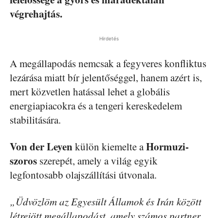
végrehajtás.
Hirdetés
A megállapodás nemcsak a fegyveres konfliktus
lezárása miatt bír jelentőséggel, hanem azért is,
mert közvetlen hatással lehet a globális
energiapiacokra és a tengeri kereskedelem
stabilitására.
Von der Leyen
Hormuzi-
külön kiemelte a
szoros
szerepét, amely a világ egyik
legfontosabb olajszállítási útvonala.
„Üdvözlöm az Egyesült Államok és Irán között
létrejött megállapodást, amely számos partner