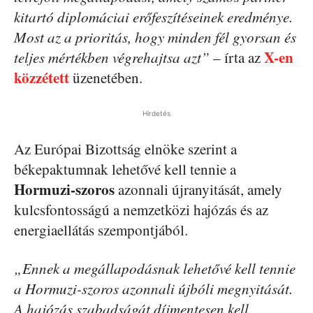
kitartó diplomáciai erőfeszítéseinek eredménye.
Most az a prioritás, hogy minden fél gyorsan és
X-en
teljes mértékben végrehajtsa azt”
– írta az
közzétett
üzenetében.
Hirdetés
Az Európai Bizottság elnöke szerint a
békepaktumnak lehetővé kell tennie a
Hormuzi-szoros
azonnali újranyitását, amely
kulcsfontosságú a nemzetközi hajózás és az
energiaellátás szempontjából.
„Ennek a megállapodásnak lehetővé kell tennie
a Hormuzi-szoros azonnali újbóli megnyitását.
A hajózás szabadságát díjmentesen kell