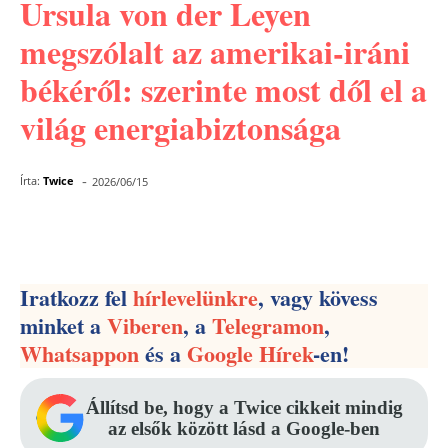
Ursula von der Leyen
megszólalt az amerikai-iráni
békéről: szerinte most dől el a
világ energiabiztonsága
-
Írta:
Twice
2026/06/15
Facebook
Pinterest
WhatsApp
Iratkozz fel
hírlevelünkre
, vagy kövess
minket a
Viberen
, a
Telegramon
,
Whatsappon
és a
Google Hírek
-en!
Állítsd be, hogy a Twice cikkeit mindig
az elsők között lásd a Google-ben