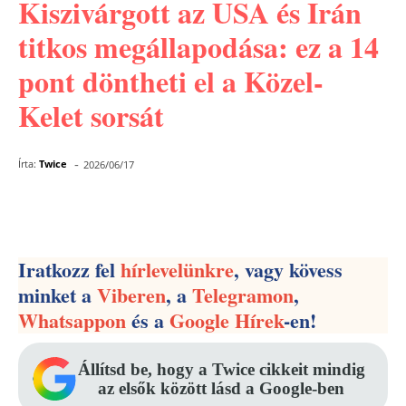
Kiszivárgott az USA és Irán
titkos megállapodása: ez a 14
pont döntheti el a Közel-
Kelet sorsát
-
Írta:
Twice
2026/06/17
Facebook
Pinterest
WhatsApp
Iratkozz fel
hírlevelünkre
, vagy kövess
minket a
Viberen
, a
Telegramon
,
Whatsappon
és a
Google Hírek
-en!
Állítsd be, hogy a Twice cikkeit mindig
az elsők között lásd a Google-ben