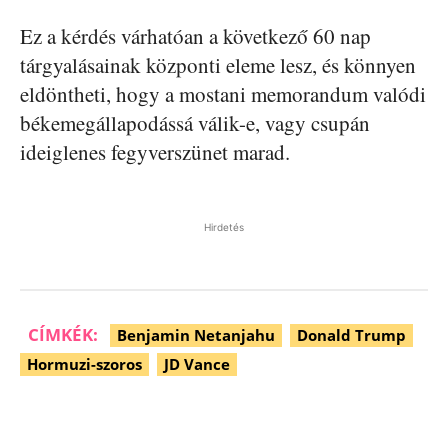
Ez a kérdés várhatóan a következő 60 nap
tárgyalásainak központi eleme lesz, és könnyen
eldöntheti, hogy a mostani memorandum valódi
békemegállapodássá válik-e, vagy csupán
ideiglenes fegyverszünet marad.
Hirdetés
CÍMKÉK:
Benjamin Netanjahu
Donald Trump
Hormuzi-szoros
JD Vance
Facebook
Pinterest
WhatsApp