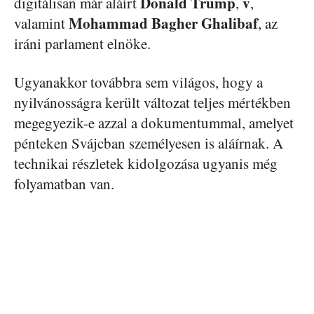
Donald Trump
v
digitálisan már aláírt
,
,
Mohammad Bagher Ghalibaf
valamint
, az
iráni parlament elnöke.
Ugyanakkor továbbra sem világos, hogy a
nyilvánosságra került változat teljes mértékben
megegyezik-e azzal a dokumentummal, amelyet
pénteken Svájcban személyesen is aláírnak. A
technikai részletek kidolgozása ugyanis még
folyamatban van.