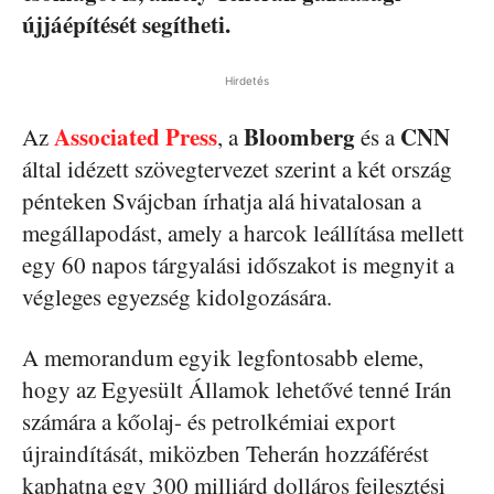
újjáépítését segítheti.
Hirdetés
Associated Press
Bloomberg
CNN
Az
, a
és a
által idézett szövegtervezet szerint a két ország
pénteken Svájcban írhatja alá hivatalosan a
megállapodást, amely a harcok leállítása mellett
egy 60 napos tárgyalási időszakot is megnyit a
végleges egyezség kidolgozására.
A memorandum egyik legfontosabb eleme,
hogy az Egyesült Államok lehetővé tenné Irán
számára a kőolaj- és petrolkémiai export
újraindítását, miközben Teherán hozzáférést
kaphatna egy 300 milliárd dolláros fejlesztési