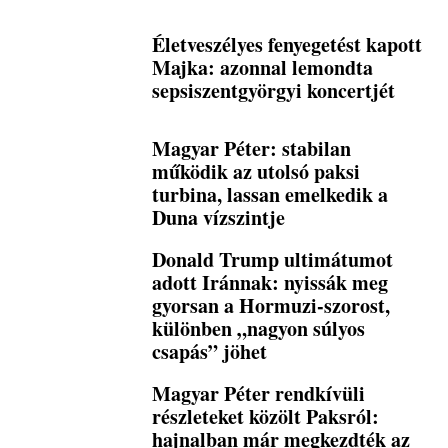
Életveszélyes fenyegetést kapott
Majka: azonnal lemondta
sepsiszentgyörgyi koncertjét
Magyar Péter: stabilan
működik az utolsó paksi
turbina, lassan emelkedik a
Duna vízszintje
Donald Trump ultimátumot
adott Iránnak: nyissák meg
gyorsan a Hormuzi-szorost,
különben „nagyon súlyos
csapás” jöhet
Magyar Péter rendkívüli
részleteket közölt Paksról:
hajnalban már megkezdték az