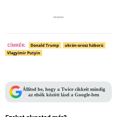
Hirdetés
CÍMKÉK:
Donald Trump
ukrán-orosz háború
Vlagyimir Putyin
Facebook
Pinterest
WhatsApp
Állítsd be, hogy a Twice cikkeit mindig
az elsők között lásd a Google-ben