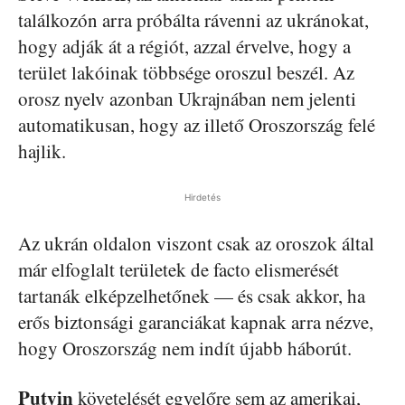
találkozón arra próbálta rávenni az ukránokat,
hogy adják át a régiót, azzal érvelve, hogy a
terület lakóinak többsége oroszul beszél. Az
orosz nyelv azonban Ukrajnában nem jelenti
automatikusan, hogy az illető Oroszország felé
hajlik.
Hirdetés
Az ukrán oldalon viszont csak az oroszok által
már elfoglalt területek de facto elismerését
tartanák elképzelhetőnek — és csak akkor, ha
erős biztonsági garanciákat kapnak arra nézve,
hogy Oroszország nem indít újabb háborút.
Putyin
követelését egyelőre sem az amerikai,