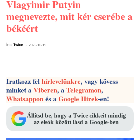
Vlagyimir Putyin
megnevezte, mit kér cserébe a
békéért
-
Írta:
Twice
2025/10/19
Facebook
Pinterest
WhatsApp
Iratkozz fel
hírlevelünkre
, vagy kövess
minket a
Viberen
, a
Telegramon
,
Whatsappon
és a
Google Hírek
-en!
Állítsd be, hogy a Twice cikkeit mindig
az elsők között lásd a Google-ben