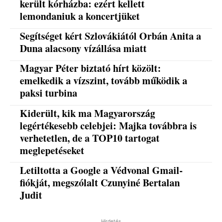
került kórházba: ezért kellett
lemondaniuk a koncertjüket
Segítséget kért Szlovákiától Orbán Anita a
Duna alacsony vízállása miatt
Magyar Péter biztató hírt közölt:
emelkedik a vízszint, tovább működik a
paksi turbina
Kiderült, kik ma Magyarország
legértékesebb celebjei: Majka továbbra is
verhetetlen, de a TOP10 tartogat
meglepetéseket
Letiltotta a Google a Védvonal Gmail-
fiókját, megszólalt Czunyiné Bertalan
Judit
Hirdetés