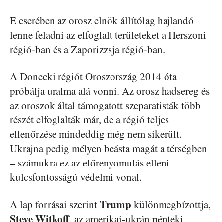
E cserében az orosz elnök állítólag hajlandó
lenne feladni az elfoglalt területeket a Herszoni
régió-ban és a Zaporizzsja régió-ban.
A Donecki régiót Oroszország 2014 óta
próbálja uralma alá vonni. Az orosz hadsereg és
az oroszok által támogatott szeparatisták több
részét elfoglalták már, de a régió teljes
ellenőrzése mindeddig még nem sikerült.
Ukrajna pedig mélyen beásta magát a térségben
– számukra ez az előrenyomulás elleni
kulcsfontosságú védelmi vonal.
Trump
A lap forrásai szerint
különmegbízottja,
Steve Witkoff
, az amerikai-ukrán pénteki