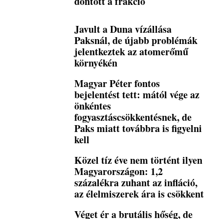
döntött a frakció
Javult a Duna vízállása
Paksnál, de újabb problémák
jelentkeztek az atomerőmű
környékén
Magyar Péter fontos
bejelentést tett: mától vége az
önkéntes
fogyasztáscsökkentésnek, de
Paks miatt továbbra is figyelni
kell
Közel tíz éve nem történt ilyen
Magyarországon: 1,2
százalékra zuhant az infláció,
az élelmiszerek ára is csökkent
Véget ér a brutális hőség, de