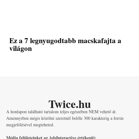
Ez a 7 legnyugodtabb macskafajta a
világon
Twice.hu
A honlapon található tartalom teljes egészében NEM vehető át.
Amennyiben mégis közölni szeretnél belőle 300 karakterig a forrás
megjelölésével megteheted.
Média felületeinket az AdsInteractive értékesíti: