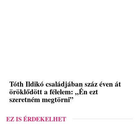
Tóth Ildikó családjában száz éven át
öröklődött a félelem: „Én ezt
szeretném megtörni”
EZ IS ÉRDEKELHET