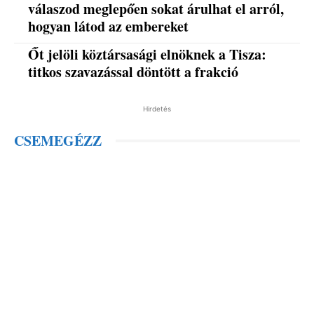
válaszod meglepően sokat árulhat el arról,
hogyan látod az embereket
Őt jelöli köztársasági elnöknek a Tisza:
titkos szavazással döntött a frakció
Hirdetés
CSEMEGÉZZ