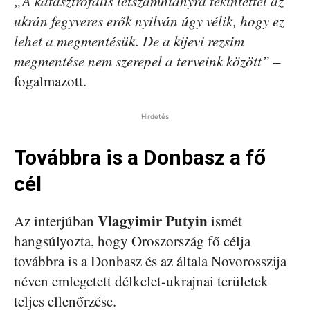
„A katasztrofális létszámhiányra tekintettel az
ukrán fegyveres erők nyilván úgy vélik, hogy ez
lehet a megmentésük. De a kijevi rezsim
megmentése nem szerepel a terveink között”
–
fogalmazott.
Hirdetés
Továbbra is a Donbasz a fő
cél
Vlagyimir Putyin
Az interjúban
ismét
hangsúlyozta, hogy Oroszország fő célja
továbbra is a Donbasz és az általa Novorosszija
néven emlegetett délkelet-ukrajnai területek
teljes ellenőrzése.