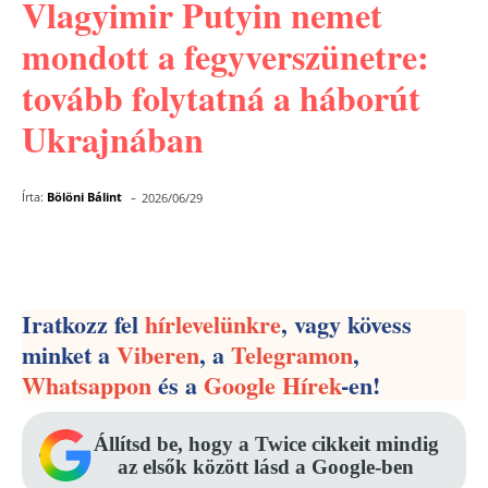
Vlagyimir Putyin nemet
mondott a fegyverszünetre:
tovább folytatná a háborút
Ukrajnában
-
Írta:
Bölöni Bálint
2026/06/29
Facebook
Pinterest
WhatsApp
Iratkozz fel
hírlevelünkre
, vagy kövess
minket a
Viberen
, a
Telegramon
,
Whatsappon
és a
Google Hírek
-en!
Állítsd be, hogy a Twice cikkeit mindig
az elsők között lásd a Google-ben