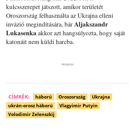
kulcsszerepet játszott, amikor területét
Oroszország felhasználta az Ukrajna elleni
Aljakszandr
invázió megindítására, bár
Lukasenka
akkor azt hangsúlyozta, hogy saját
katonáit nem küldi harcba.
Hirdetés
CÍMKÉK:
háború
Oroszország
Ukrajna
ukrán-orosz háború
Vlagyimir Putyin
Volodimir Zelenszkij
Facebook
Pinterest
WhatsApp