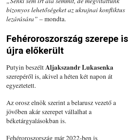
„Senki sem írt alá semmit, de megvitattunk
bizonyos lehetőségeket az ukrajnai konfliktus
lezárására”
– mondta.
Fehéroroszország szerepe is
újra előkerült
Aljakszandr Lukasenka
Putyin beszélt
szerepéről is, akivel a héten két napon át
egyeztetett.
Az orosz elnök szerint a belarusz vezető a
jövőben akár szerepet vállalhat a
béketárgyalásokban is.
Fehéroroszország már 2022-ben is