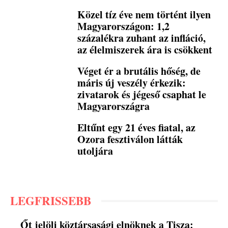
Közel tíz éve nem történt ilyen
Magyarországon: 1,2
százalékra zuhant az infláció,
az élelmiszerek ára is csökkent
Véget ér a brutális hőség, de
máris új veszély érkezik:
zivatarok és jégeső csaphat le
Magyarországra
Eltűnt egy 21 éves fiatal, az
Ozora fesztiválon látták
utoljára
LEGFRISSEBB
Őt jelöli köztársasági elnöknek a Tisza: