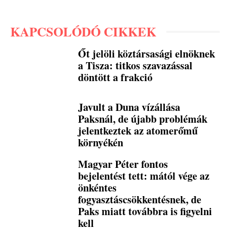
KAPCSOLÓDÓ CIKKEK
Őt jelöli köztársasági elnöknek
a Tisza: titkos szavazással
döntött a frakció
Javult a Duna vízállása
Paksnál, de újabb problémák
jelentkeztek az atomerőmű
környékén
Magyar Péter fontos
bejelentést tett: mától vége az
önkéntes
fogyasztáscsökkentésnek, de
Paks miatt továbbra is figyelni
kell