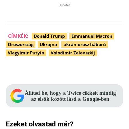
Hirdetés
CÍMKÉK:
Donald Trump
Emmanuel Macron
Oroszország
Ukrajna
ukrán-orosz háború
Vlagyimir Putyin
Volodimir Zelenszkij
Facebook
Pinterest
WhatsApp
Állítsd be, hogy a Twice cikkeit mindig
az elsők között lásd a Google-ben
Ezeket olvastad már?