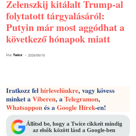
Zelenszkij kitálalt Trump-al
folytatott tárgyalásáról:
Putyin már most aggódhat a
következő hónapok miatt
-
Írta:
Twice
2026/06/16
Facebook
Pinterest
WhatsApp
Iratkozz fel
hírlevelünkre
, vagy kövess
minket a
Viberen
, a
Telegramon
,
Whatsappon
és a
Google Hírek
-en!
Állítsd be, hogy a Twice cikkeit mindig
az elsők között lásd a Google-ben