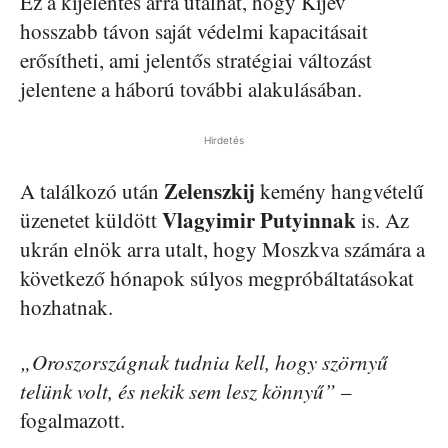
Ez a kijelentés arra utalhat, hogy Kijev
hosszabb távon saját védelmi kapacitásait
erősítheti, ami jelentős stratégiai változást
jelentene a háború további alakulásában.
Hirdetés
Zelenszkij
A találkozó után
kemény hangvételű
Vlagyimir Putyinnak
üzenetet küldött
is. Az
ukrán elnök arra utalt, hogy Moszkva számára a
következő hónapok súlyos megpróbáltatásokat
hozhatnak.
„Oroszországnak tudnia kell, hogy szörnyű
telünk volt, és nekik sem lesz könnyű”
–
fogalmazott.