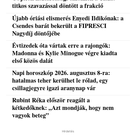
titkos szavazással döntött a frakció
Újabb óriási elismerés Enyedi Ildikónak: a
Csendes barát bekerült a FIPRESCI
Nagydíj döntőjébe
Évtizedek óta vártak erre a rajongók:
Madonna és Kylie Minogue végre kiadta
első közös dalát
Napi horoszkóp 2026. augusztus 8-ra:
hatalmas teher kerülhet le rólad, egy
csillagjegyre igazi aranynap vár
Rubint Réka először reagált a
kétkedőknek: „Azt mondják, hogy nem
vagyok beteg”
Hirdetés