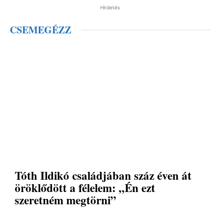
Hirdetés
CSEMEGÉZZ
Tóth Ildikó családjában száz éven át
öröklődött a félelem: „Én ezt
szeretném megtörni”