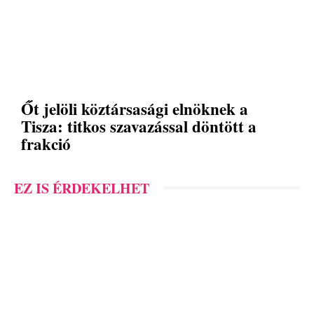
Őt jelöli köztársasági elnöknek a
Tisza: titkos szavazással döntött a
frakció
EZ IS ÉRDEKELHET