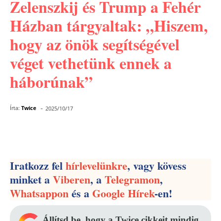
Zelenszkij és Trump a Fehér
Házban tárgyaltak: „Hiszem,
hogy az önök segítségével
véget vethetünk ennek a
háborúnak”
-
Írta:
Twice
2025/10/17
Facebook
Pinterest
WhatsApp
Iratkozz fel
hírlevelünkre
, vagy kövess
minket a
Viberen
, a
Telegramon
,
Whatsappon
és a
Google Hírek
-en!
Állítsd be, hogy a Twice cikkeit mindig