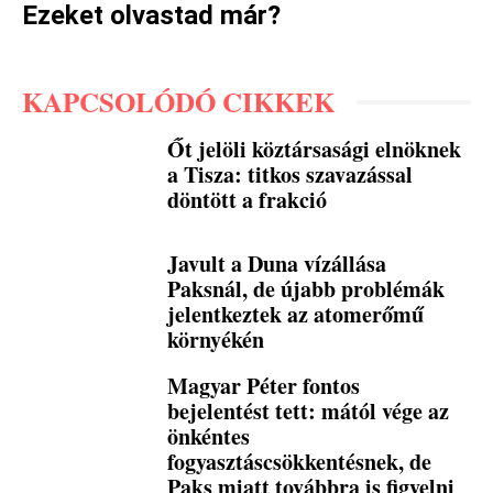
Ezeket olvastad már?
KAPCSOLÓDÓ CIKKEK
Őt jelöli köztársasági elnöknek
a Tisza: titkos szavazással
döntött a frakció
Javult a Duna vízállása
Paksnál, de újabb problémák
jelentkeztek az atomerőmű
környékén
Magyar Péter fontos
bejelentést tett: mától vége az
önkéntes
fogyasztáscsökkentésnek, de
Paks miatt továbbra is figyelni