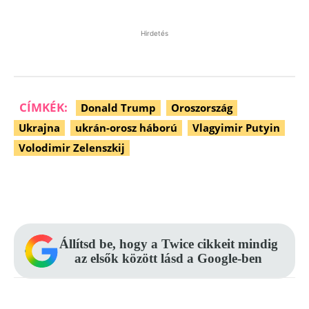
Hirdetés
CÍMKÉK:
Donald Trump
Oroszország
Ukrajna
ukrán-orosz háború
Vlagyimir Putyin
Volodimir Zelenszkij
Facebook
Pinterest
WhatsApp
Állítsd be, hogy a Twice cikkeit mindig
az elsők között lásd a Google-ben