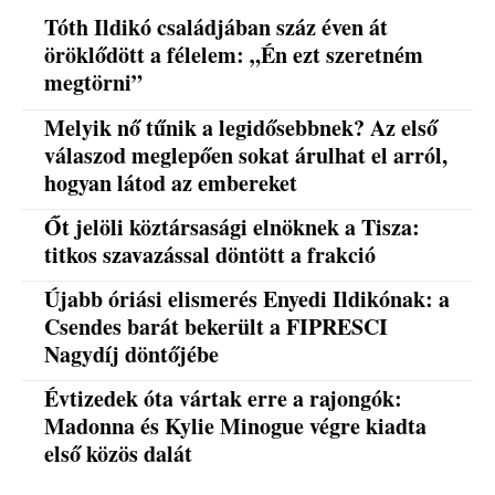
Tóth Ildikó családjában száz éven át
öröklődött a félelem: „Én ezt szeretném
megtörni”
Melyik nő tűnik a legidősebbnek? Az első
válaszod meglepően sokat árulhat el arról,
hogyan látod az embereket
Őt jelöli köztársasági elnöknek a Tisza:
titkos szavazással döntött a frakció
Újabb óriási elismerés Enyedi Ildikónak: a
Csendes barát bekerült a FIPRESCI
Nagydíj döntőjébe
Évtizedek óta vártak erre a rajongók:
Madonna és Kylie Minogue végre kiadta
első közös dalát