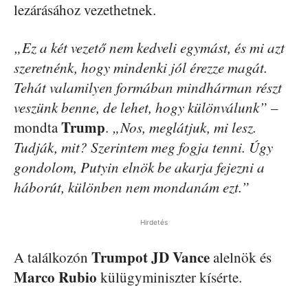
lezárásához vezethetnek.
„Ez a két vezető nem kedveli egymást, és mi azt
szeretnénk, hogy mindenki jól érezze magát.
Tehát valamilyen formában mindhárman részt
veszünk benne, de lehet, hogy különválunk”
–
Trump
mondta
.
„Nos, meglátjuk, mi lesz.
Tudják, mit? Szerintem meg fogja tenni. Úgy
gondolom, Putyin elnök be akarja fejezni a
háborút, különben nem mondanám ezt.”
Hirdetés
Trumpot
JD Vance
A találkozón
alelnök és
Marco Rubio
külügyminiszter kísérte.