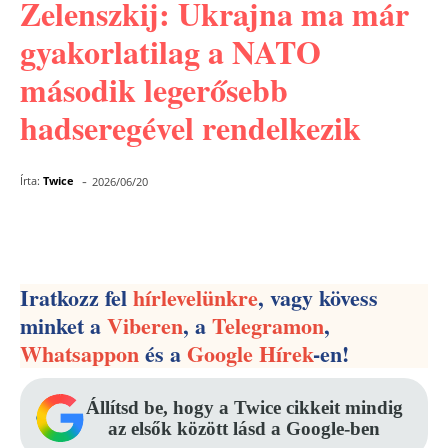
Zelenszkij: Ukrajna ma már
gyakorlatilag a NATO
második legerősebb
hadseregével rendelkezik
-
Írta:
Twice
2026/06/20
Facebook
Pinterest
WhatsApp
Iratkozz fel
hírlevelünkre
, vagy kövess
minket a
Viberen
, a
Telegramon
,
Whatsappon
és a
Google Hírek
-en!
Állítsd be, hogy a Twice cikkeit mindig
az elsők között lásd a Google-ben