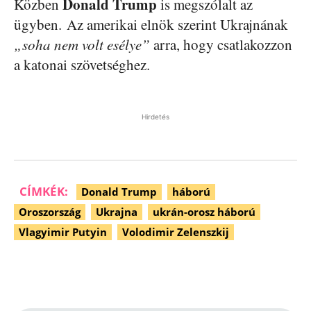
Donald Trump
Közben
is megszólalt az
ügyben. Az amerikai elnök szerint Ukrajnának
„soha nem volt esélye”
arra, hogy csatlakozzon
a katonai szövetséghez.
Hirdetés
CÍMKÉK:
Donald Trump
háború
Oroszország
Ukrajna
ukrán-orosz háború
Vlagyimir Putyin
Volodimir Zelenszkij
Facebook
Pinterest
WhatsApp