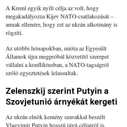
A Kreml egyik nyílt célja az volt, hogy
megakadályozza Kijev NATO-csatlakozását –
annak ellenére, hogy ezt az ukrán alkotmány is
rögzíti.
Az utóbbi hónapokban, mióta az Egyesült
Államok újra megpróbál közvetítő szerepet
vállalni a konfliktusban, a NATO-tagságról
szóló egyeztetések lelassultak.
Zelenszkij szerint Putyin a
Szovjetunió árnyékát kergeti
Az ukrán elnök kemény szavakkal beszélt
Vlagyimir Putyin hosszú távú céljairól is.