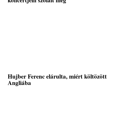
koncertjein szólalt meg
Hujber Ferenc elárulta, miért költözött
Angliába