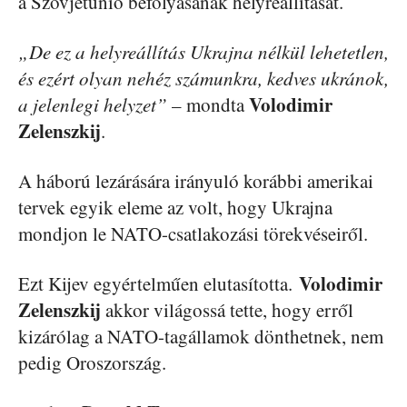
a Szovjetunió befolyásának helyreállítását.
„De ez a helyreállítás Ukrajna nélkül lehetetlen,
és ezért olyan nehéz számunkra, kedves ukránok,
Volodimir
a jelenlegi helyzet”
– mondta
Zelenszkij
.
A háború lezárására irányuló korábbi amerikai
tervek egyik eleme az volt, hogy Ukrajna
mondjon le NATO-csatlakozási törekvéseiről.
Volodimir
Ezt Kijev egyértelműen elutasította.
Zelenszkij
akkor világossá tette, hogy erről
kizárólag a NATO-tagállamok dönthetnek, nem
pedig Oroszország.