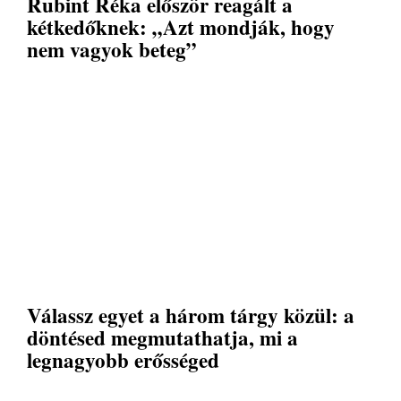
Rubint Réka először reagált a
kétkedőknek: „Azt mondják, hogy
nem vagyok beteg”
Válassz egyet a három tárgy közül: a
döntésed megmutathatja, mi a
legnagyobb erősséged