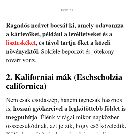
Hirdetés
Ragadós nedvet bocsát ki, amely odavonzza
a kártevőket, például a levéltetveket és a
liszteskéket
, és távol tartja őket a közeli
növényektől.
Sokféle beporzót és jótékony
rovart vonz.
2. Kaliforniai mák (Eschscholzia
californica)
Nem csak csodaszép, hanem igencsak hasznos
hosszú gyökereivel a legkötöttebb földet is
is,
megpuhítja
. Élénk virágai mikor napközben
összecsukódnak, azt jelzik, hogy eső közeledik.