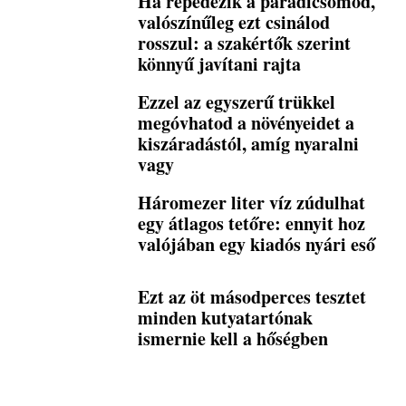
Ha repedezik a paradicsomod,
valószínűleg ezt csinálod
rosszul: a szakértők szerint
könnyű javítani rajta
Ezzel az egyszerű trükkel
megóvhatod a növényeidet a
kiszáradástól, amíg nyaralni
vagy
Háromezer liter víz zúdulhat
egy átlagos tetőre: ennyit hoz
valójában egy kiadós nyári eső
Ezt az öt másodperces tesztet
minden kutyatartónak
ismernie kell a hőségben