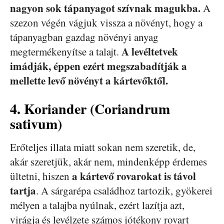
nagyon sok tápanyagot szívnak magukba.
A
szezon végén vágjuk vissza a növényt, hogy a
tápanyagban gazdag növényi anyag
A levéltetvek
megtermékenyítse a talajt.
imádják, éppen ezért megszabadítják a
mellette levő növényt a kártevőktől.
4. Koriander (Coriandrum
sativum)
Erőteljes illata miatt sokan nem szeretik, de,
akár szeretjük, akár nem, mindenképp érdemes
a kártevő rovarokat is távol
ültetni, hiszen
tartja
. A sárgarépa családhoz tartozik, gyökerei
mélyen a talajba nyúlnak, ezért lazítja azt,
virágja és levélzete számos jótékony rovart