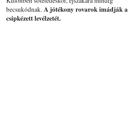
Különben sötétedéskor, éjszakára mindig
A jótékony rovarok imádják a
becsukódnak.
csipkézett levélzetét.