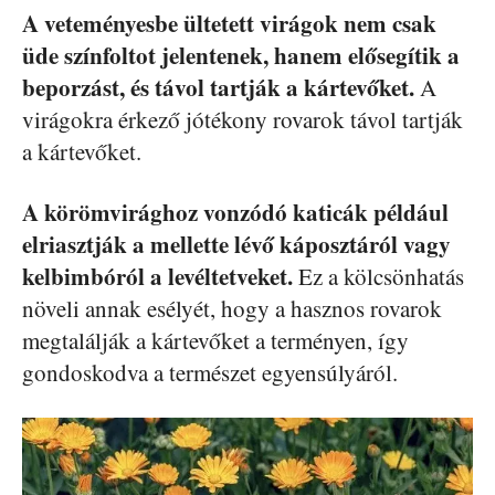
A veteményesbe ültetett virágok nem csak
üde színfoltot jelentenek, hanem elősegítik a
beporzást, és távol tartják a kártevőket.
A
virágokra érkező jótékony rovarok távol tartják
a kártevőket.
A körömvirághoz vonzódó katicák például
elriasztják a mellette lévő káposztáról vagy
kelbimbóról a levéltetveket.
Ez a kölcsönhatás
növeli annak esélyét, hogy a hasznos rovarok
megtalálják a kártevőket a terményen, így
gondoskodva a természet egyensúlyáról.