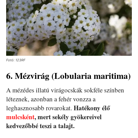
Fotó: 123RF
6. Mézvirág (Lobularia maritima)
A mézédes illatú virágocskák sokféle színben
léteznek, azonban a fehér vonzza a
Hatékony élő
leghasznosabb rovarokat.
mulcsként
, mert sekély gyökereivel
kedvezőbbé teszi a talajt.