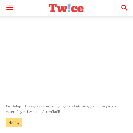
Kezdőlap
Hobby
6 szemet gyönyörködtető virág, ami megóvja a
veteményes kertet a kártevőktől!
Hobby