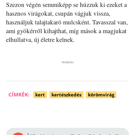
Szezon végén semmiképp se húzzuk ki ezeket a
hasznos virágokat, csupán vágjuk vissza,
használjuk talajtakaró mulcsként. Tavasszal van,
ami gyökérről kihajthat, míg mások a magjukat
elhullatva, új életre kelnek.
Hirdetés
CÍMKÉK:
kert
kertészkedés
körömvirág
Facebook
Pinterest
WhatsApp