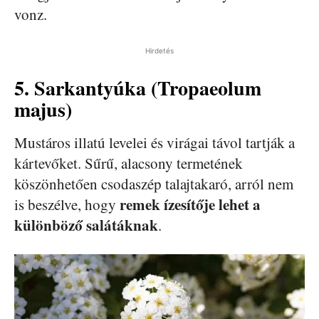
vonz.
Hirdetés
5. Sarkantyúka (Tropaeolum
majus)
Mustáros illatú levelei és virágai távol tartják a
kártevőket. Sűrű, alacsony termetének
köszönhetően csodaszép talajtakaró, arról nem
remek ízesítője lehet a
is beszélve, hogy
különböző salátáknak
.