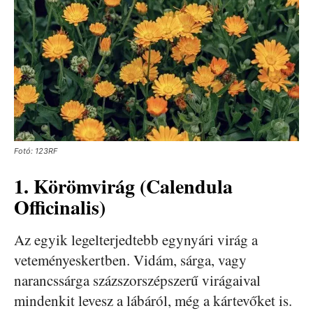
Fotó: 123RF
1. Körömvirág (Calendula
Officinalis)
Az egyik legelterjedtebb egynyári virág a
veteményeskertben. Vidám, sárga, vagy
narancssárga százszorszépszerű virágaival
mindenkit levesz a lábáról, még a kártevőket is.