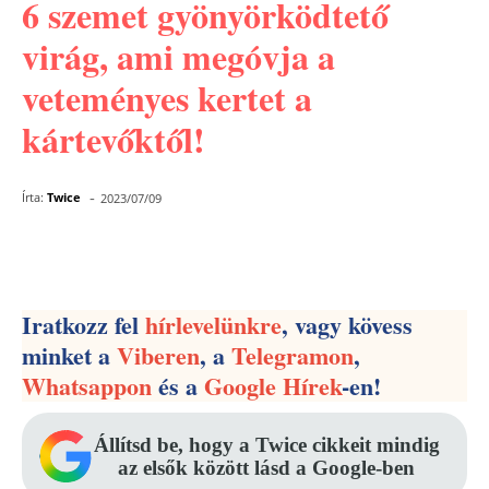
6 szemet gyönyörködtető
virág, ami megóvja a
veteményes kertet a
kártevőktől!
-
Írta:
Twice
2023/07/09
Facebook
Pinterest
WhatsApp
Iratkozz fel
hírlevelünkre
, vagy kövess
minket a
Viberen
, a
Telegramon
,
Whatsappon
és a
Google Hírek
-en!
Állítsd be, hogy a Twice cikkeit mindig
az elsők között lásd a Google-ben