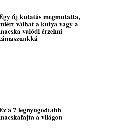
Egy új kutatás megmutatta,
miért válhat a kutya vagy a
macska valódi érzelmi
támaszunkká
Ez a 7 legnyugodtabb
macskafajta a világon