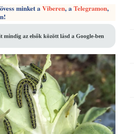
kövess minket a
Viberen
, a
Telegramon
,
en!
it mindig az elsők között lásd a Google-ben