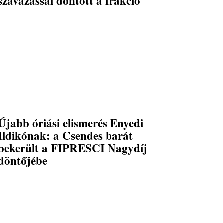
szavazással döntött a frakció
Újabb óriási elismerés Enyedi
Ildikónak: a Csendes barát
bekerült a FIPRESCI Nagydíj
döntőjébe