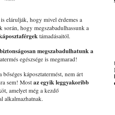
 is elárulják, hogy mivel érdemes a
ok során, hogy megszabadulhassunk a
káposztaférgek
támadásaitól.
el biztonságosan megszabadulhatunk a
tatermés egészsége is megmarad!
a bőséges káposztatermést, nem árt
az egyik leggyakoribb
sra sem! Most
öt, amelyet még a kezdő
al alkalmazhatnak.