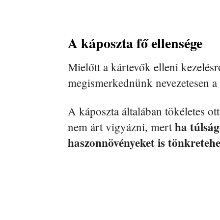
A káposzta fő ellensége
Mielőtt a kártevők elleni kezelés
megismerkednünk nevezetesen a
A káposzta általában tökéletes ot
ha túlsá
nem árt vigyázni, mert
haszonnövényeket is tönkreteh