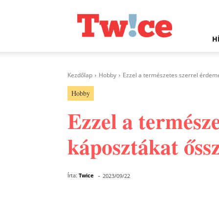
Twice.hu
H
Kezdőlap
Hobby
Ezzel a természetes szerrel érdeme
Hobby
Ezzel a természe
káposztákat őssz
-
Írta:
Twice
2023/09/22
Facebook
Megosztás