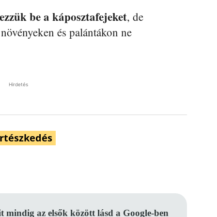
ezzük be a káposztafejeket
, de
b növényeken és palántákon ne
Hirdetés
rtészkedés
Pinterest
WhatsApp
Email
it mindig az elsők között lásd a Google-ben