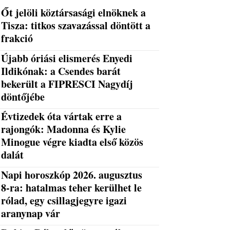
Őt jelöli köztársasági elnöknek a
Tisza: titkos szavazással döntött a
frakció
Újabb óriási elismerés Enyedi
Ildikónak: a Csendes barát
bekerült a FIPRESCI Nagydíj
döntőjébe
Évtizedek óta vártak erre a
rajongók: Madonna és Kylie
Minogue végre kiadta első közös
dalát
Napi horoszkóp 2026. augusztus
8-ra: hatalmas teher kerülhet le
rólad, egy csillagjegyre igazi
aranynap vár