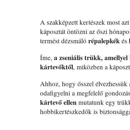
A szakképzett kertészek most azt
káposztát öntözni az őszi hónap
répalepkék
termést dézsmáló
és
a zseniális trükk, amelly
Íme,
kártevőktől
, miközben a káposz
Ahhoz, hogy ősszel élvezhessük 
odafigyelni a megfelelő gondozá
kártevő ellen
mutatunk egy trükk
hobbikertészkedők is biztonságg