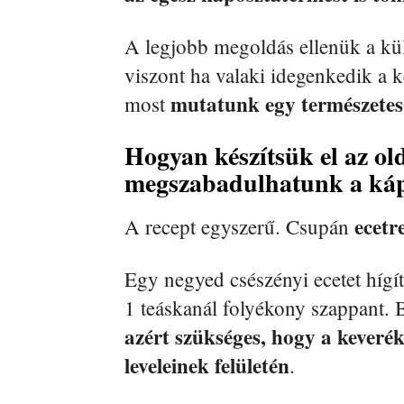
A legjobb megoldás ellenük a k
viszont ha valaki idegenkedik a 
mutatunk egy természetes
most
Hogyan készítsük el az old
megszabadulhatunk a káp
ecetr
A recept egyszerű. Csupán
Egy negyed csészényi ecetet hígít
1 teáskanál folyékony szappant. 
azért szükséges, hogy a keveré
leveleinek felületén
.