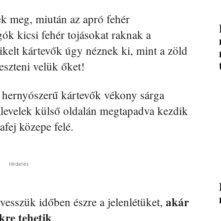
ek meg, miután az apró fehér
gók kicsi fehér tojásokat raknak a
ikelt kártevők úgy néznek ki, mint a zöld
szteni velük őket!
d hernyószerű kártevők vékony sárga
alevelek külső oldalán megtapadva kezdik
afej közepe felé.
Hirdetés
akár
esszük időben észre a jelenlétüket,
kre tehetik
.