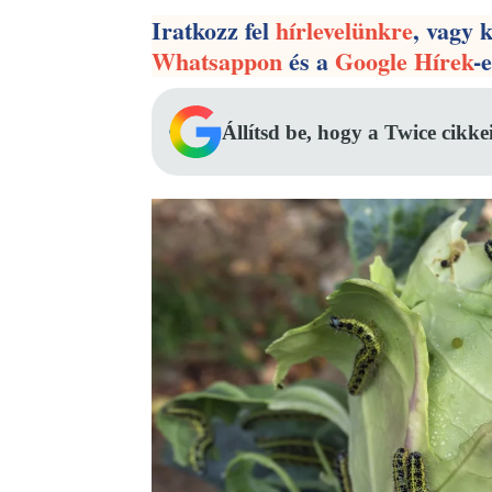
Iratkozz fel
hírlevelünkre
, vagy 
Whatsappon
és a
Google Hírek
-
Állítsd be, hogy a Twice cikke