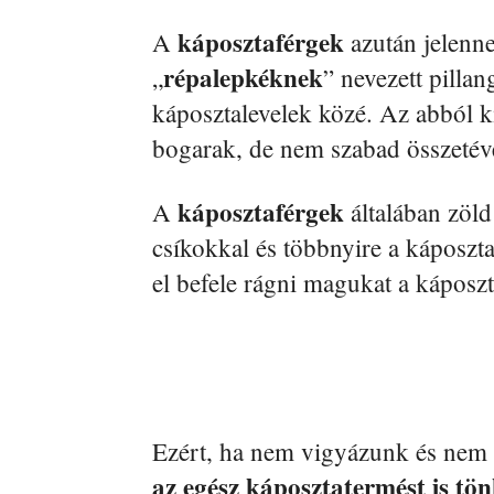
káposztaférgek
A
azután jelenn
répalepkéknek
„
” nevezett pillan
káposztalevelek közé. Az abból k
bogarak, de nem szabad összetéve
káposztaférgek
A
általában zöl
csíkokkal és többnyire a káposzt
el befele rágni magukat a káposzt
Ezért, ha nem vigyázunk és nem v
az egész káposztatermést is tön