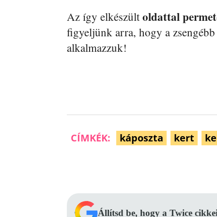
oldattal permet
Az így elkészült
figyeljünk arra, hogy a zsengéb
alkalmazzuk!
CÍMKÉK:
káposzta
kert
ke
Facebook
Megosztás
Állítsd be, hogy a Twice cikke