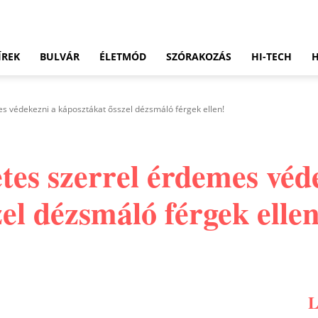
ÍREK
BULVÁR
ÉLETMÓD
SZÓRAKOZÁS
HI-TECH
s védekezni a káposztákat ősszel dézsmáló férgek ellen!
tes szerrel érdemes véd
el dézsmáló férgek ellen
Pinterest
WhatsApp
Email