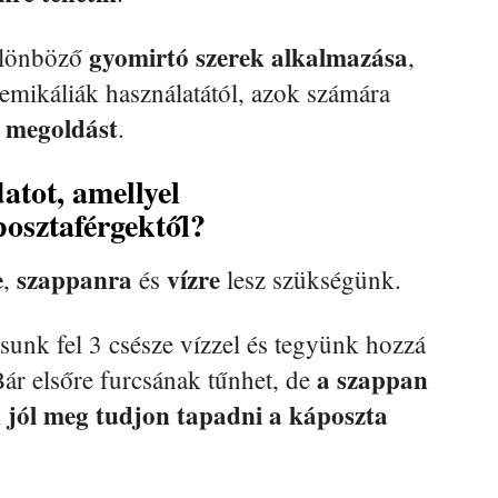
gyomirtó szerek alkalmazása
ülönböző
,
kemikáliák használatától, azok számára
 megoldást
.
atot, amellyel
osztaférgektől?
e
szappanra
vízre
,
és
lesz szükségünk.
sunk fel 3 csésze vízzel és tegyünk hozzá
a szappan
Bár elsőre furcsának tűnhet, de
k jól meg tudjon tapadni a káposzta