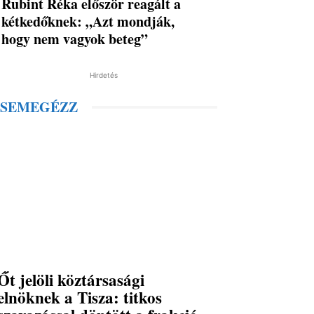
Rubint Réka először reagált a
kétkedőknek: „Azt mondják,
hogy nem vagyok beteg”
Hirdetés
SEMEGÉZZ
Őt jelöli köztársasági
elnöknek a Tisza: titkos