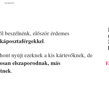
Hirdetés
ről beszélnénk, először érdemes
káposztaférgekkel
.
thont nyújt ezeknek a kis kártevőknek, de
gosan elszaporodnak, más
E
etnek
.