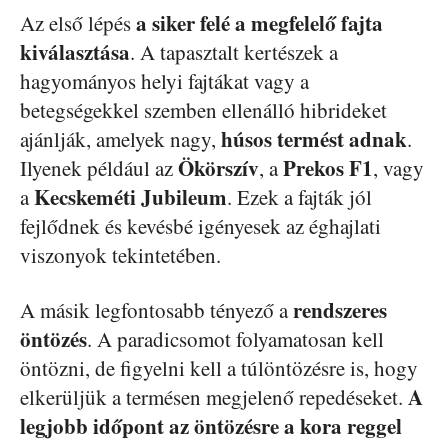
a siker felé a megfelelő fajta
Az első lépés
kiválasztása
. A tapasztalt kertészek a
hagyományos helyi fajtákat vagy a
betegségekkel szemben ellenálló hibrideket
húsos termést adnak
ajánlják, amelyek nagy,
.
Ökörszív
Prekos F1
Ilyenek például az
, a
, vagy
Kecskeméti Jubileum
a
. Ezek a fajták jól
fejlődnek és kevésbé igényesek az éghajlati
viszonyok tekintetében.
rendszeres
A másik legfontosabb tényező a
öntözés
. A paradicsomot folyamatosan kell
öntözni, de figyelni kell a túlöntözésre is, hogy
A
elkerüljük a termésen megjelenő repedéseket.
legjobb időpont az öntözésre a kora reggel