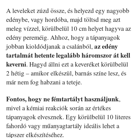
A leveleket zúzd össze, és helyezd egy nagyobb
edénybe, vagy hordóba, majd töltsd meg azt
meleg vízzel, körülbelül 10 cm helyet hagyva az
edény pereméig. Ahhoz, hogy a tápanyagok
az edény
jobban kioldódjanak a csalánból,
tartalmát hetente legalább háromszor át kell
keverni
. Hagyd állni ezt a keveréket körülbelül
2 hétig – amikor elkészül, barnás színe lesz, és
már nem fog habzani a teteje.
Fontos, hogy ne fémtartályt használjunk
,
mivel a kémiai reakciók során az értékes
tápanyagok elvesznek. Egy körülbelül 10 literes
fahordó vagy műanyagtartály ideális lehet a
tápszer elkészítéséhez.