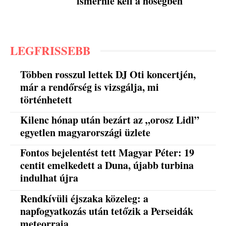
ismernie kell a hőségben
LEGFRISSEBB
Többen rosszul lettek DJ Oti koncertjén,
már a rendőrség is vizsgálja, mi
történhetett
Kilenc hónap után bezárt az „orosz Lidl”
egyetlen magyarországi üzlete
Fontos bejelentést tett Magyar Péter: 19
centit emelkedett a Duna, újabb turbina
indulhat újra
Rendkívüli éjszaka közeleg: a
napfogyatkozás után tetőzik a Perseidák
meteorraja