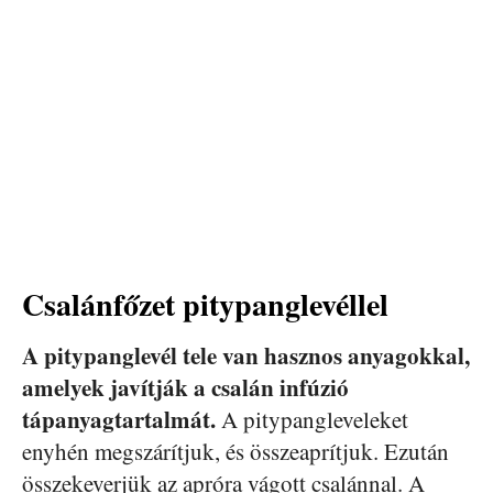
Csalánfőzet pitypanglevéllel
A pitypanglevél tele van hasznos anyagokkal,
amelyek javítják a csalán infúzió
tápanyagtartalmát.
A pitypangleveleket
enyhén megszárítjuk, és összeaprítjuk. Ezután
összekeverjük az apróra vágott csalánnal. A