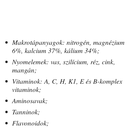
Makrotápanyagok: nitrogén, magnézium
6%, kalcium 37%, kálium 34%;
Nyomelemek: vas, szilícium, réz, cink,
mangán;
Vitaminok: A, C, H, K1, E és B-komplex
vitaminok;
Aminosavak;
Tanninok;
Flavonoidok;