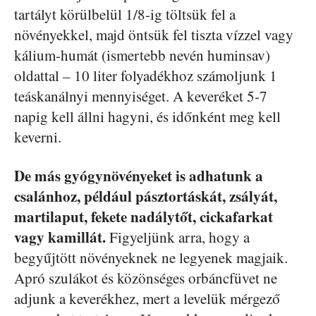
tartályt körülbelül 1/8-ig töltsük fel a
növényekkel, majd öntsük fel tiszta vízzel vagy
kálium-humát (ismertebb nevén huminsav)
oldattal – 10 liter folyadékhoz számoljunk 1
teáskanálnyi mennyiséget. A keveréket 5-7
napig kell állni hagyni, és időnként meg kell
keverni.
De más gyógynövényeket is adhatunk a
csalánhoz, például pásztortáskát, zsályát,
martilaput, fekete nadálytőt, cickafarkat
vagy kamillát.
Figyeljünk arra, hogy a
begyűjtött növényeknek ne legyenek magjaik.
Apró szulákot és közönséges orbáncfüvet ne
adjunk a keverékhez, mert a levelük mérgező