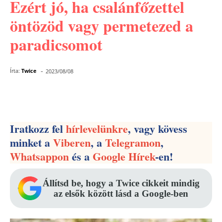
Ezért jó, ha csalánfőzettel
öntözöd vagy permetezed a
paradicsomot
-
Írta:
Twice
2023/08/08
Facebook
Pinterest
WhatsApp
Iratkozz fel
hírlevelünkre
, vagy kövess
minket a
Viberen
, a
Telegramon
,
Whatsappon
és a
Google Hírek
-en!
Állítsd be, hogy a Twice cikkeit mindig
az elsők között lásd a Google-ben