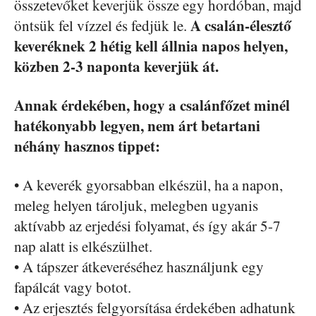
összetevőket keverjük össze egy hordóban, majd
A csalán-élesztő
öntsük fel vízzel és fedjük le.
keveréknek 2 hétig kell állnia napos helyen,
közben 2-3 naponta keverjük át.
Annak érdekében, hogy a csalánfőzet minél
hatékonyabb legyen, nem árt betartani
néhány hasznos tippet:
• A keverék gyorsabban elkészül, ha a napon,
meleg helyen tároljuk, melegben ugyanis
aktívabb az erjedési folyamat, és így akár 5-7
nap alatt is elkészülhet.
• A tápszer átkeveréséhez használjunk egy
fapálcát vagy botot.
• Az erjesztés felgyorsítása érdekében adhatunk