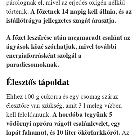
párolognak el, mivel az erjedés oxigén nélkül
A főzetnek 14 napig kell állnia, és az
történik.
istállótrágya jellegzetes szagát árasztja.
A főzet leszűrése után megmaradt csalánt az
ágyások közé szórhatjuk, mivel további
energiaforrásként szolgál a
paradicsomoknak.
Élesztős tápoldat
Ehhez 100 g cukorra és egy csomag száraz
élesztőre van szükség, amit 3 l meleg vízben
A hordóba tegyünk 5
kell feloldanunk.
vödörnyi apróra vágott csalánlevelet, egy
lapát fahamut, és 10 liter ökörfarkkórót.
Az