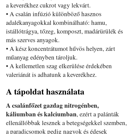
a keverékhez cukrot vagy lekvárt.
• A csalán infúzió különböző hasznos
adalékanyagokkal kombinálható: hamu,
istállótrágya, tőzeg, komposzt, madárürülék és
más szerves anyagok.
• A kész koncentrátumot hűvös helyen, zárt
műanyag edényben tároljuk.
• A kellemetlen szag elkerülése érdekében
valeriánát is adhatunk a keverékhez.
A tápoldat használata
A csalánfőzet gazdag nitrogénben,
káliumban és kalciumban
, ezért a palánták
ellenállóbbak lesznek a betegségekkel szemben,
a paradicsomok pedig nagyok és édesek