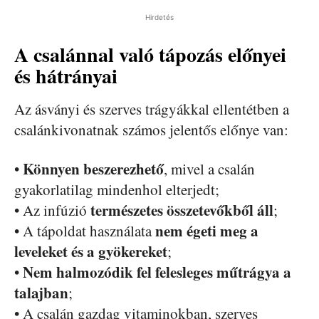
Hirdetés
A csalánnal való tápozás előnyei
és hátrányai
Az ásványi és szerves trágyákkal ellentétben a
csalánkivonatnak számos jelentős előnye van:
Könnyen beszerezhető
•
, mivel a csalán
gyakorlatilag mindenhol elterjedt;
természetes összetevőkből áll
• Az infúzió
;
nem égeti meg a
• A tápoldat használata
leveleket és a gyökereket
;
Nem halmozódik fel felesleges műtrágya a
•
talajban
;
• A csalán gazdag vitaminokban, szerves