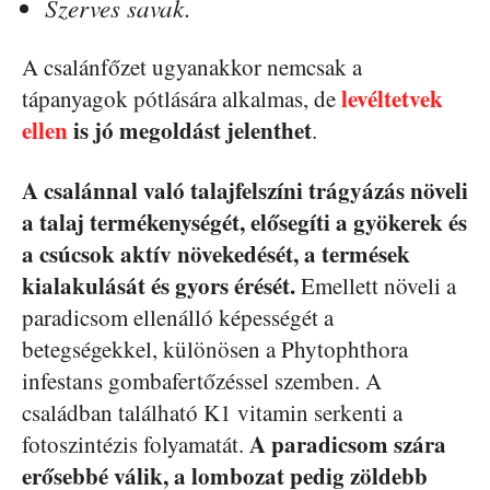
Szerves savak.
A csalánfőzet ugyanakkor nemcsak a
levéltetvek
tápanyagok pótlására alkalmas, de
ellen
is jó megoldást jelenthet
.
A csalánnal való talajfelszíni trágyázás növeli
a talaj termékenységét, elősegíti a gyökerek és
a csúcsok aktív növekedését, a termések
kialakulását és gyors érését.
Emellett növeli a
paradicsom ellenálló képességét a
betegségekkel, különösen a Phytophthora
infestans gombafertőzéssel szemben. A
családban található K1 vitamin serkenti a
A paradicsom szára
fotoszintézis folyamatát.
erősebbé válik, a lombozat pedig zöldebb