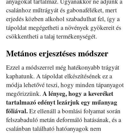
anyagokat tartalmaz. Ugyanakkor ne adjunk a
csalánhoz műtrágyát és gabonaféléket, mert
erjedés közben alkohol szabadulhat fel, így a
tápoldat megégetheti a növények gyökereit és
csökkentheti a talaj termékenységét.
Metános erjesztéses módszer
Ezzel a módszerrel még hatékonyabb trágyát
kaphatunk. A tápoldat elkészítésének ez a
módja lehetővé teszi, hogy minden tápanyagot
A lényeg, hogy a keveréket
megőrizzünk.
tartalmazó edényt lezárjuk egy műanyag
fóliával.
Ez ellenáll a bomlási folyamat során
felszabaduló metán deformáló hatásának, és a
csalánban található hatóanyagok nem