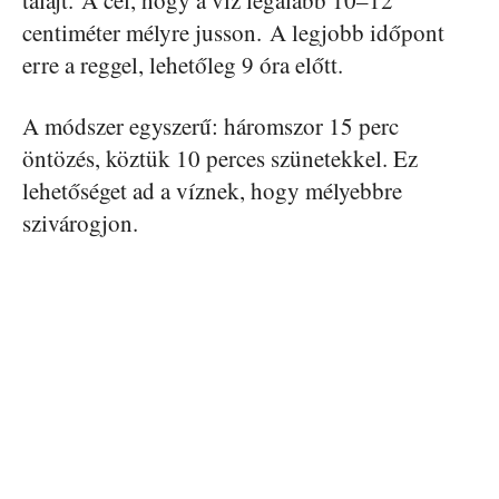
talajt. A cél, hogy a víz legalább 10–12
centiméter mélyre jusson. A legjobb időpont
erre a reggel, lehetőleg 9 óra előtt.
A módszer egyszerű: háromszor 15 perc
öntözés, köztük 10 perces szünetekkel. Ez
lehetőséget ad a víznek, hogy mélyebbre
szivárogjon.