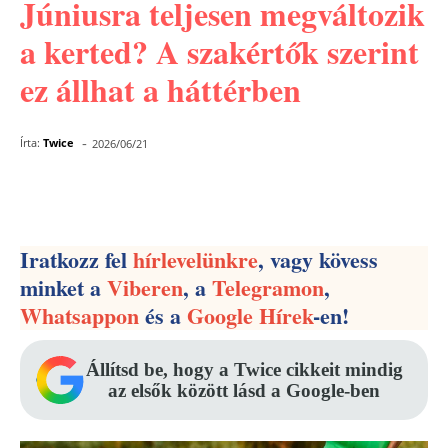
Júniusra teljesen megváltozik
a kerted? A szakértők szerint
ez állhat a háttérben
-
Írta:
Twice
2026/06/21
Facebook
Pinterest
WhatsApp
Iratkozz fel
hírlevelünkre
, vagy kövess
minket a
Viberen
, a
Telegramon
,
Whatsappon
és a
Google Hírek
-en!
Állítsd be, hogy a Twice cikkeit mindig
az elsők között lásd a Google-ben