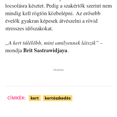
locsolásra késztet. Pedig a szakértők szerint nem
mindig kell rögtön közbelépni. Az erősebb
évelők gyakran képesek átvészelni a rövid
stresszes időszakokat.
„A kert túlélőbb, mint amilyennek látszik”
–
Brit Sastrawidjaya
mondja
.
Hirdetés
CÍMKÉK:
kert
kertészkedés
Facebook
Pinterest
WhatsApp