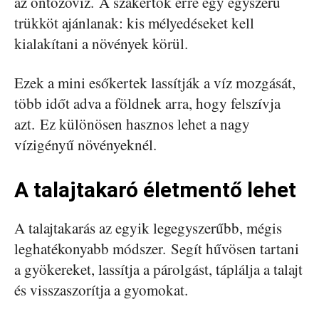
az öntözővíz. A szakértők erre egy egyszerű
trükköt ajánlanak: kis mélyedéseket kell
kialakítani a növények körül.
Ezek a mini esőkertek lassítják a víz mozgását,
több időt adva a földnek arra, hogy felszívja
azt. Ez különösen hasznos lehet a nagy
vízigényű növényeknél.
A talajtakaró életmentő lehet
A talajtakarás az egyik legegyszerűbb, mégis
leghatékonyabb módszer. Segít hűvösen tartani
a gyökereket, lassítja a párolgást, táplálja a talajt
és visszaszorítja a gyomokat.