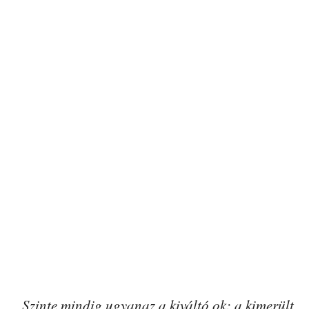
„Szinte mindig ugyanaz a kiváltó ok: a kimerült