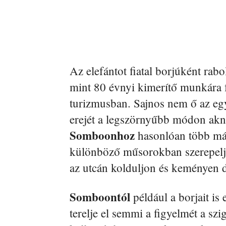
Az elefántot fiatal borjúként rabo
mint 80 évnyi kimerítő munkára f
turizmusban. Sajnos nem ő az egye
erejét a legszörnyűbb módon aknáz
Somboonhoz
hasonlóan több más
különböző műsorokban szerepelje
az utcán kolduljon és keményen 
Somboontól
például a borjait is 
terelje el semmi a figyelmét a s