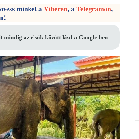
kövess minket a
Viberen
, a
Telegramon
,
en!
it mindig az elsők között lásd a Google-ben