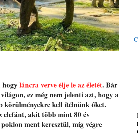
C
g, hogy
láncra verve élje le az életét
. Bár
 világon, ez még nem jelenti azt, hogy a
b körülményekre kell ítélnünk őket.
elefánt, akit több mint 80 év
i poklon ment keresztül, míg végre