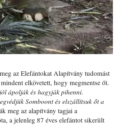
 meg az Elefántokat Alapítvány tudomást
s mindent elkövetett, hogy megmentse őt.
jól ápolják és hagyják pihenni.
védjük Somboont és elszállítsuk őt a
ák meg az alapítvány tagjai a
, a jelenleg 87 éves elefántot sikerült