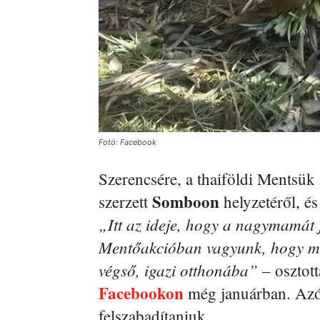
Fotó: Facebook
Szerencsére, a thaiföldi Mentsük
Somboon
szerzett
helyzetéről, é
„Itt az ideje, hogy a nagymamát 
Mentőakcióban vagyunk, hogy meg
végső, igazi otthonába”
– osztott
Facebookon
még januárban. Azóta
felszabadítaniuk.