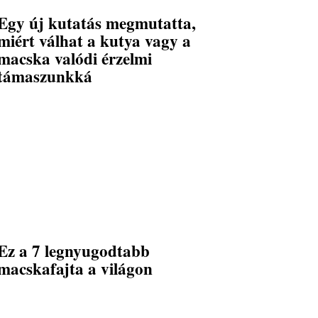
Egy új kutatás megmutatta,
miért válhat a kutya vagy a
macska valódi érzelmi
támaszunkká
Ez a 7 legnyugodtabb
macskafajta a világon