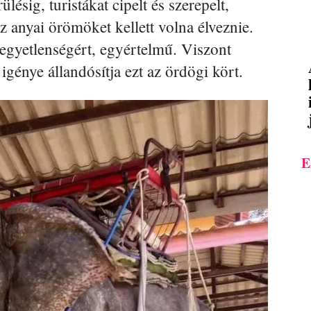
lésig, turistákat cipelt és szerepelt,
z anyai örömöket kellett volna élveznie.
kegyetlenségért, egyértelmű. Viszont
 igénye állandósítja ezt az ördögi kört.
E