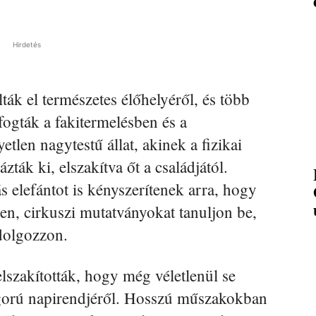
Hirdetés
lták el természetes élőhelyéről, és több
ogták a fakitermelésben és a
tlen nagytestű állat, akinek a fizikai
ták ki, elszakítva őt a családjától.
 elefántot is kényszerítenek arra, hogy
n, cirkuszi mutatványokat tanuljon be,
dolgozzon.
elszakították, hogy még véletlenül se
zigorú napirendjéről. Hosszú műszakokban