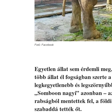
Fotó: Facebook
Egyetlen állat sem érdemli me
több állat él fogságban szerte a
legkegyetlenebb és legszörnyűb
„Somboon nagyi” azonban – az 
rabságból mentettek fel, a föld
szabaddá tették őt.