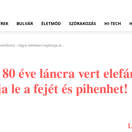
ÍREK
BULVÁR
ÉLETMÓD
SZÓRAKOZÁS
HI-TECH
lefántot - végre békében hajthatja le...
0 éve láncra vert elefá
 le a fejét és pihenhet!
Pinterest
WhatsApp
Email