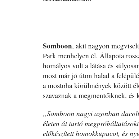
Somboon
, akit nagyon megvisel
Park menhelyen él. Állapota rossz
homályos volt a látása és súlyosan
most már jó úton halad a felépülés
a mostoha körülmények között élő
szavaznak a megmentőiknek, és ki
„Somboon nagyi azonban dacolt a
életen át tartó megpróbáltatások
előkészített homokkupacot, és ny