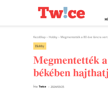
Twice.hu
H
Kezdőlap
Hobby
Megmentették a 80 éve láncra vert e
Hobby
Megmentették a 8
békében hajthatja
-
Írta:
Twice
2024/03/25
Facebook
Megosztás