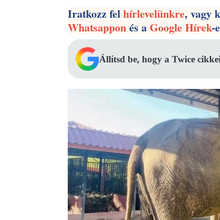
Iratkozz fel
hírlevelünkre
, vagy 
Whatsappon
és a
Google Hírek
-
Állítsd be, hogy a Twice cikke