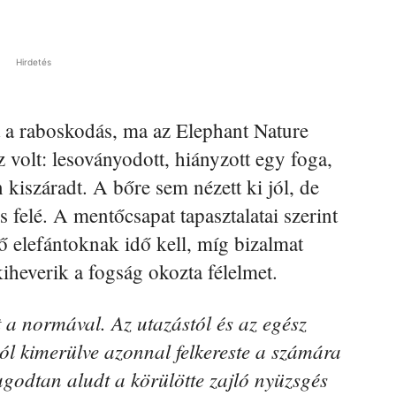
Hirdetés
t a raboskodás, ma az Elephant Nature
 volt: lesoványodott, hiányzott egy foga,
 kiszáradt. A bőre sem nézett ki jól, de
 felé. A mentőcsapat tapasztalatai szerint
 elefántoknak idő kell, míg bizalmat
heverik a fogság okozta félelmet.
 normával. Az utazástól és az egész
tól kimerülve azonnal felkereste a számára
ugodtan aludt a körülötte zajló nyüzsgés