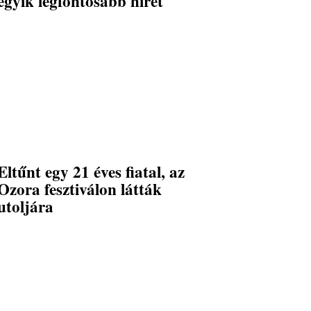
egyik legfontosabb hírét
Eltűnt egy 21 éves fiatal, az
Ozora fesztiválon látták
utoljára