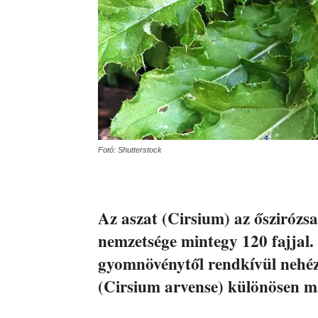
Fotó: Shutterstock
Az aszat (Cirsium) az őszirózs
nemzetsége mintegy 120 fajjal. 
gyomnövénytől rendkívül nehéz
(Cirsium arvense) különösen m