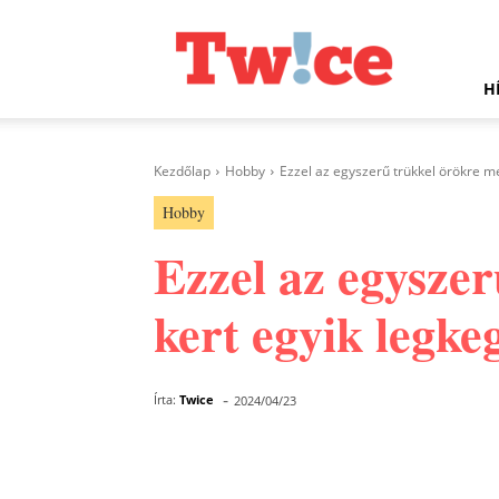
Twice.hu
H
Kezdőlap
Hobby
Ezzel az egyszerű trükkel örökre 
Hobby
Ezzel az egysze
kert egyik legk
-
Írta:
Twice
2024/04/23
Facebook
Megosztás