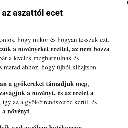
az aszattól ecet
ontos, hogy mikor és hogyan tesszük ezt.
zük a növényeket ecettel, az nem hozza
 bár a levelek megbarnulnak és
ős marad ahhoz, hogy újból kihajtson.
ttan a gyökereket támadjuk meg
,
szavágjuk a növényt, és az ecetet a
, így az a gyökérrendszerbe kerül, és
a a növényt
.
elyik szakaszában hatékonyan