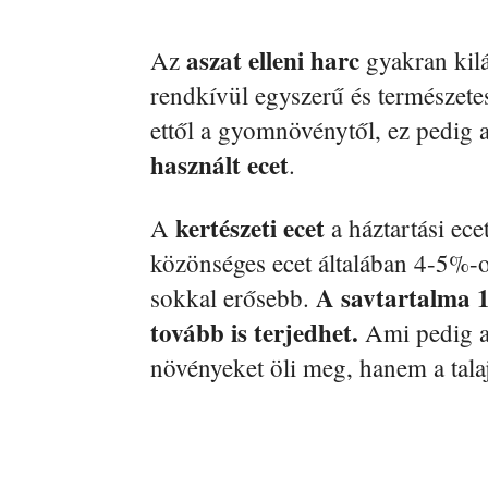
aszat elleni harc
Az
gyakran kilá
rendkívül egyszerű és természet
ettől a gyomnövénytől, ez pedig 
használt ecet
.
kertészeti ecet
A
a háztartási ece
közönséges ecet általában 4-5%-o
A savtartalma 
sokkal erősebb.
tovább is terjedhet.
Ami pedig a 
növényeket öli meg, hanem a talaj