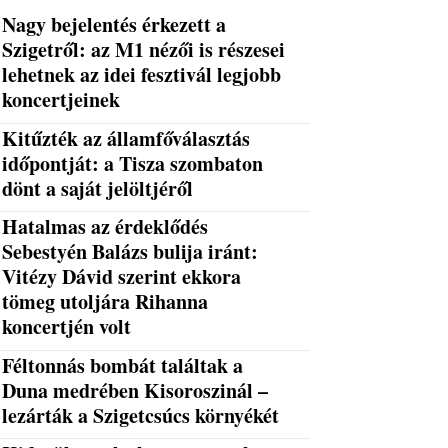
Nagy bejelentés érkezett a
Szigetről: az M1 nézői is részesei
lehetnek az idei fesztivál legjobb
koncertjeinek
Kitűzték az államfőválasztás
időpontját: a Tisza szombaton
dönt a saját jelöltjéről
Hatalmas az érdeklődés
Sebestyén Balázs bulija iránt:
Vitézy Dávid szerint ekkora
tömeg utoljára Rihanna
koncertjén volt
Féltonnás bombát találtak a
Duna medrében Kisoroszinál –
lezárták a Szigetcsúcs környékét