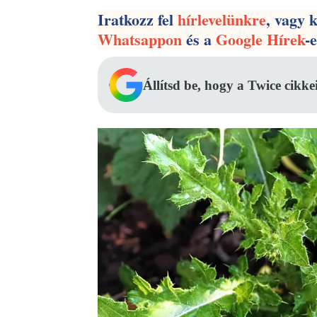
Iratkozz fel
hírlevelünkre
, vagy 
Whatsappon
és a
Google Hírek
-
Állítsd be, hogy a Twice cikke