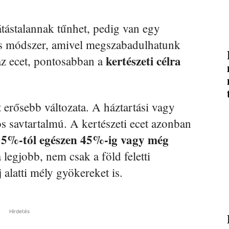
tástalannak tűnhet, pedig van egy
es módszer, amivel megszabadulhatunk
kertészeti célra
az ecet, pontosabban a
t erősebb változata. A háztartási vagy
s savtartalmú. A kertészeti ecet azonban
15%-tól egészen 45%-ig vagy még
legjobb, nem csak a föld feletti
 alatti mély gyökereket is.
Hirdetés