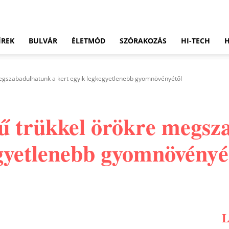
ÍREK
BULVÁR
ÉLETMÓD
SZÓRAKOZÁS
HI-TECH
megszabadulhatunk a kert egyik legkegyetlenebb gyomnövényétől
rű trükkel örökre megsz
egyetlenebb gyomnövényé
Pinterest
WhatsApp
Email