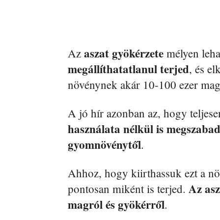
aszat gyökérzete
Az
mélyen lehat
megállíthatatlanul terjed
, és e
növénynek akár 10-100 ezer magja
A jó hír azonban az, hogy telje
használata nélkül is megszabad
gyomnövénytől
.
Ahhoz, hogy kiirthassuk ezt a növ
Az as
pontosan miként is terjed.
magról és gyökérről
.