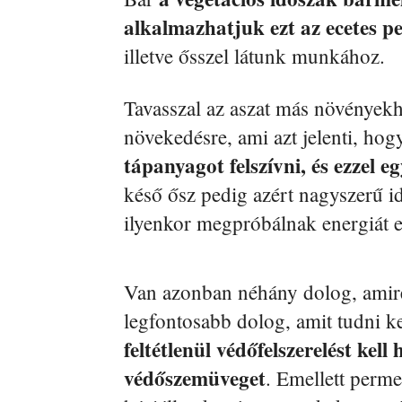
alkalmazhatjuk ezt az ecetes p
illetve ősszel látunk munkához.
Tavasszal az aszat más növényekh
növekedésre, ami azt jelenti, ho
tápanyagot felszívni, és ezzel eg
késő ősz pedig azért nagyszerű i
ilyenkor megpróbálnak energiát e
Van azonban néhány dolog, amire
legfontosabb dolog, amit tudni k
feltétlenül védőfelszerelést kel
védőszemüveget
. Emellett perme