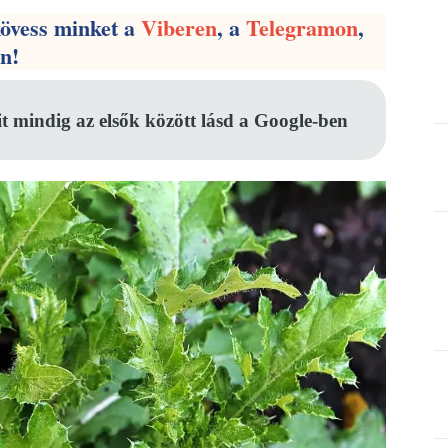
kövess minket a
Viberen
, a
Telegramon
,
en!
it mindig az elsők között lásd a Google-ben