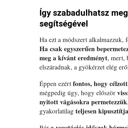
Így szabadulhatsz meg 
segítségével
Ha ezt a módszert alkalmazzuk, f
Ha csak egyszerűen bepermetez
meg a kívánt eredményt
, mert,
elszáradnak, a gyökérzet elég er
fontos, hogy célzo
Éppen ezért
vis
mégpedig úgy, hogy először
nyitott vágásokra permetezzük
teljesen kipusztítj
gyakorlatilag
a vegetációs időszak bárm
Bár