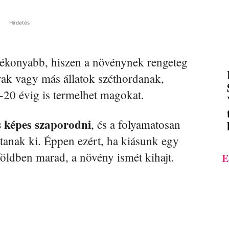
Hirdetés
ékonyabb, hiszen a növénynek rengeteg
rak vagy más állatok széthordanak,
-20 évig is termelhet magokat.
s képes szaporodni
, és a folyamatosan
jtanak ki. Éppen ezért, ha kiásunk egy
földben marad, a növény ismét kihajt.
E