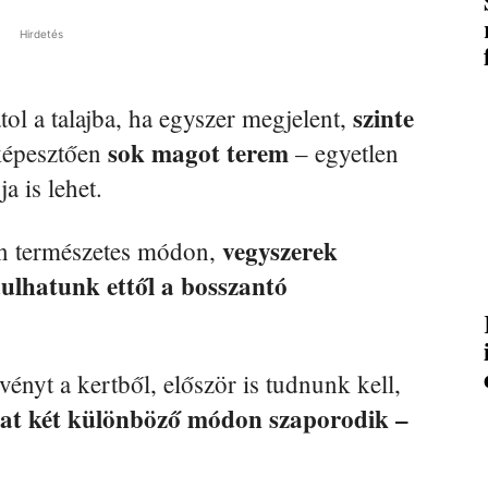
Hirdetés
szinte
ol a talajba, ha egyszer megjelent,
sok magot terem
lképesztően
– egyetlen
 is lehet.
vegyszerek
sen természetes módon,
ulhatunk ettől a bosszantó
ényt a kertből, először is tudnunk kell,
zat két különböző módon szaporodik –