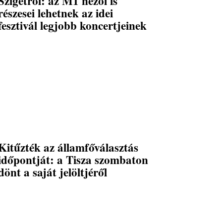
Szigetről: az M1 nézői is
részesei lehetnek az idei
fesztivál legjobb koncertjeinek
Kitűzték az államfőválasztás
időpontját: a Tisza szombaton
dönt a saját jelöltjéről