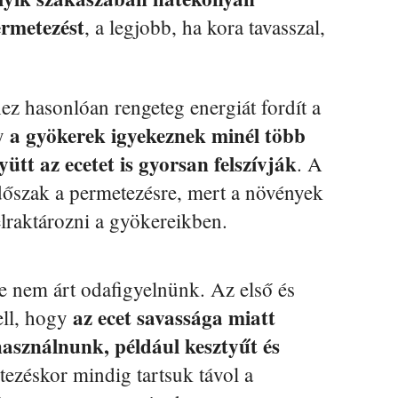
ermetezést
, a legjobb, ha kora tavasszal,
ez hasonlóan rengeteg energiát fordít a
a gyökerek igyekeznek minél több
gy
yütt az ecetet is gyorsan felszívják
. A
dőszak a permetezésre, mert a növények
lraktározni a gyökereikben.
 nem árt odafigyelnünk. Az első és
az ecet savassága miatt
ell, hogy
l használnunk, például kesztyűt és
tezéskor mindig tartsuk távol a