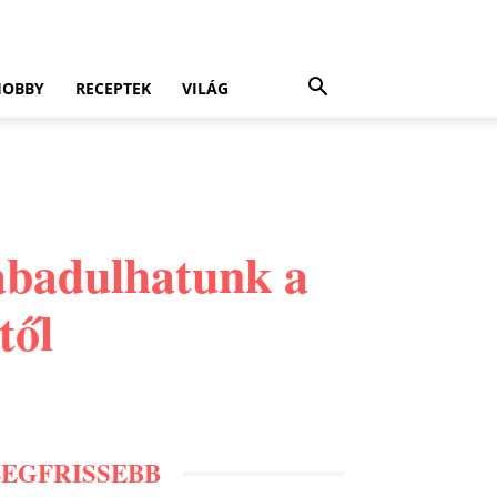
HOBBY
RECEPTEK
VILÁG
abadulhatunk a
től
LEGFRISSEBB