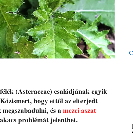
C
afélék (Asteraceae) családjának egyik
Közismert, hogy ettől az elterjedt
 megszabadulni, és a
mezei aszat
akacs problémát jelenthet.