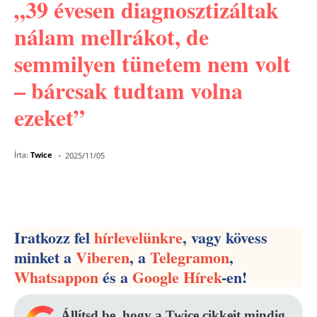
„39 évesen diagnosztizáltak
nálam mellrákot, de
semmilyen tünetem nem volt
– bárcsak tudtam volna
ezeket”
-
Írta:
Twice
2025/11/05
Facebook
Pinterest
WhatsApp
Iratkozz fel
hírlevelünkre
, vagy kövess
minket a
Viberen
, a
Telegramon
,
Whatsappon
és a
Google Hírek
-en!
Állítsd be, hogy a Twice cikkeit mindig