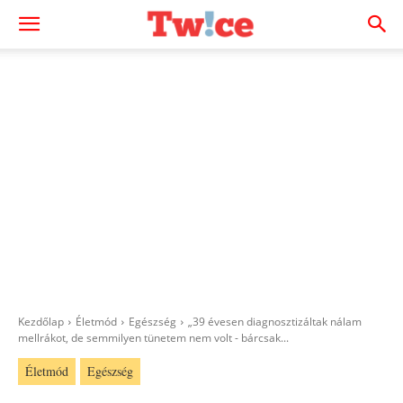
Kezdőlap
Életmód
Egészség
„39 évesen diagnosztizáltak nálam
mellrákot, de semmilyen tünetem nem volt - bárcsak...
Életmód
Egészség