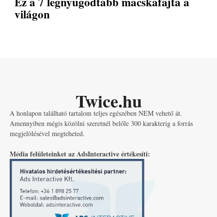
Ez a 7 legnyugodtabb macskafajta a
világon
Twice.hu
A honlapon található tartalom teljes egészében NEM vehető át.
Amennyiben mégis közölni szeretnél belőle 300 karakterig a forrás
megjelölésével megteheted.
Média felületeinket az AdsInteractive értékesíti: