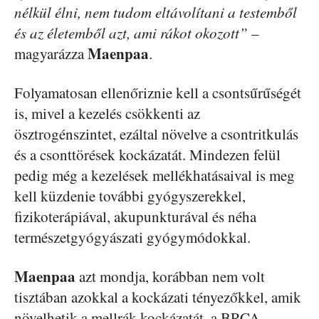
nélkül élni, nem tudom eltávolítani a testemből
és az életemből azt, ami rákot okozott”
–
Maenpaa
magyarázza
.
Folyamatosan ellenőriznie kell a csontsűrűségét
is, mivel a kezelés csökkenti az
ösztrogénszintet, ezáltal növelve a csontritkulás
és a csonttörések kockázatát. Mindezen felül
pedig még a kezelések mellékhatásaival is meg
kell küzdenie további gyógyszerekkel,
fizikoterápiával, akupunkturával és néha
természetgyógyászati gyógymódokkal.
Maenpaa
azt mondja, korábban nem volt
tisztában azokkal a kockázati tényezőkkel, amik
növelhetik a mellrák kockázatát, a BRCA