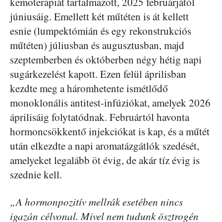
kemoterápiát tartalmazott, 2025 februárjától
júniusáig. Emellett két műtéten is át kellett
esnie (lumpektómián és egy rekonstrukciós
műtéten) júliusban és augusztusban, majd
szeptemberben és októberben négy hétig napi
sugárkezelést kapott. Ezen felül áprilisban
kezdte meg a háromhetente ismétlődő
monoklonális antitest-infúziókat, amelyek 2026
áprilisáig folytatódnak. Februártól havonta
hormoncsökkentő injekciókat is kap, és a műtét
után elkezdte a napi aromatázgátlók szedését,
amelyeket legalább öt évig, de akár tíz évig is
szednie kell.
„A hormonpozitív mellrák esetében nincs
igazán célvonal. Mivel nem tudunk ösztrogén