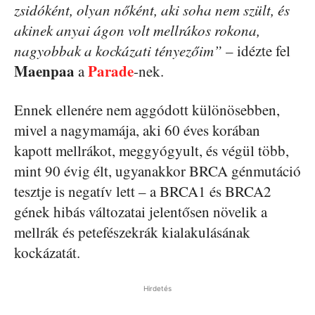
zsidóként, olyan nőként, aki soha nem szült, és
akinek anyai ágon volt mellrákos rokona,
nagyobbak a kockázati tényezőim”
– idézte fel
Maenpaa
Parade
a
-nek.
Ennek ellenére nem aggódott különösebben,
mivel a nagymamája, aki 60 éves korában
kapott mellrákot, meggyógyult, és végül több,
mint 90 évig élt, ugyanakkor BRCA génmutáció
tesztje is negatív lett – a BRCA1 és BRCA2
gének hibás változatai jelentősen növelik a
mellrák és petefészekrák kialakulásának
kockázatát.
Hirdetés