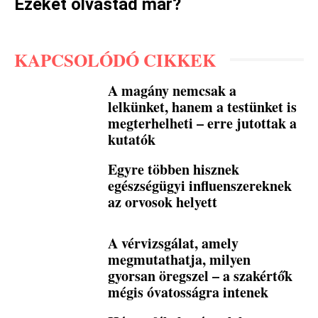
Ezeket olvastad már?
KAPCSOLÓDÓ CIKKEK
A magány nemcsak a
lelkünket, hanem a testünket is
megterhelheti – erre jutottak a
kutatók
Egyre többen hisznek
egészségügyi influenszereknek
az orvosok helyett
A vérvizsgálat, amely
megmutathatja, milyen
gyorsan öregszel – a szakértők
mégis óvatosságra intenek