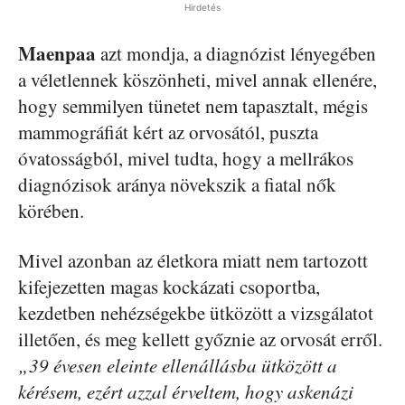
Hirdetés
Maenpaa
azt mondja, a diagnózist lényegében
a véletlennek köszönheti, mivel annak ellenére,
hogy semmilyen tünetet nem tapasztalt, mégis
mammográfiát kért az orvosától, puszta
óvatosságból, mivel tudta, hogy a mellrákos
diagnózisok aránya növekszik a fiatal nők
körében.
Mivel azonban az életkora miatt nem tartozott
kifejezetten magas kockázati csoportba,
kezdetben nehézségekbe ütközött a vizsgálatot
illetően, és meg kellett győznie az orvosát erről.
„39 évesen eleinte ellenállásba ütközött a
kérésem, ezért azzal érveltem, hogy askenázi