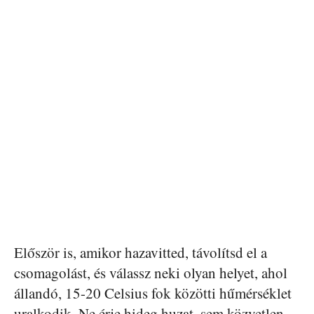
Először is, amikor hazavitted, távolítsd el a
csomagolást, és válassz neki olyan helyet, ahol
állandó, 15-20 Celsius fok közötti hűmérséklet
uralkodik. Ne érje hideg huzat, sem közvetlen