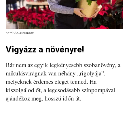
Fotó: Shutterstock
Vigyázz a növényre!
Bár nem az egyik legkényesebb szobanövény, a
mikulásvirágnak van néhány „rigolyája”,
melyeknek érdemes eleget tenned. Ha
kiszolgálod őt, a legcsodásabb színpompával
ajándékoz meg, hosszú időn át.