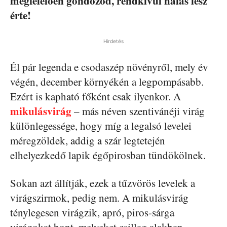
megfelelően gondozod, rendkívül hálás lesz
érte!
Hirdetés
Él pár legenda e csodaszép növényről, mely év
végén, december környékén a legpompásabb.
Ezért is kapható főként csak ilyenkor. A
mikulásvirág
– más néven szentivánéji virág
különlegessége, hogy míg a legalsó levelei
méregzöldek, addig a szár legtetején
elhelyezkedő lapik égőpirosban tündökölnek.
Sokan azt állítják, ezek a tűzvörös levelek a
virágszirmok, pedig nem. A mikulásvirág
ténylegesen virágzik, apró, piros-sárga
virágokat bont, melyeket csillag alakban