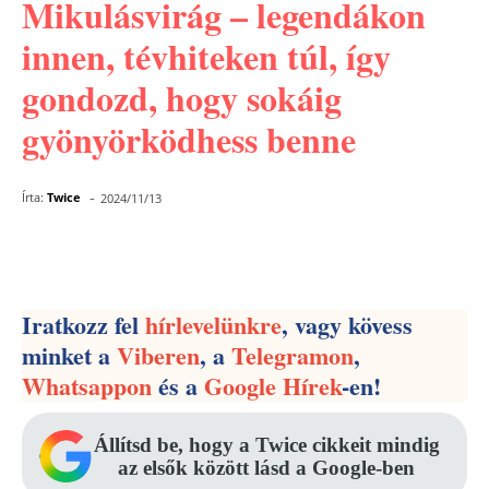
Mikulásvirág – legendákon
innen, tévhiteken túl, így
gondozd, hogy sokáig
gyönyörködhess benne
-
Írta:
Twice
2024/11/13
Facebook
Pinterest
WhatsApp
Iratkozz fel
hírlevelünkre
, vagy kövess
minket a
Viberen
, a
Telegramon
,
Whatsappon
és a
Google Hírek
-en!
Állítsd be, hogy a Twice cikkeit mindig
az elsők között lásd a Google-ben