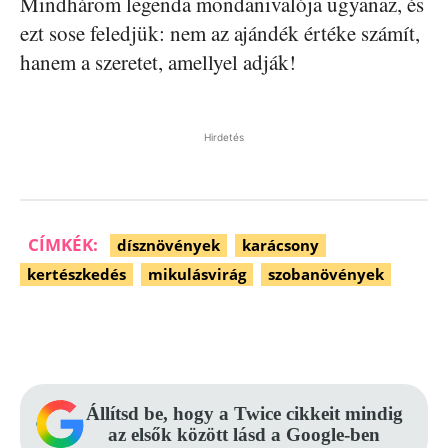
Mindhárom legenda mondanivalója ugyanaz, és
ezt sose feledjük: nem az ajándék értéke számít,
hanem a szeretet, amellyel adják!
Hirdetés
CÍMKÉK:
dísznövények
karácsony
kertészkedés
mikulásvirág
szobanövények
Facebook
Pinterest
WhatsApp
Állítsd be, hogy a Twice cikkeit mindig
az elsők között lásd a Google-ben