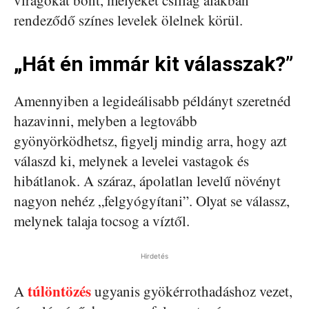
rendeződő színes levelek ölelnek körül.
„Hát én immár kit válasszak?”
Amennyiben a legideálisabb példányt szeretnéd
hazavinni, melyben a legtovább
gyönyörködhetsz, figyelj mindig arra, hogy azt
válaszd ki, melynek a levelei vastagok és
hibátlanok. A száraz, ápolatlan levelű növényt
nagyon nehéz „felgyógyítani”. Olyat se válassz,
melynek talaja tocsog a víztől.
Hirdetés
túlöntözés
A
ugyanis gyökérrothadáshoz vezet,