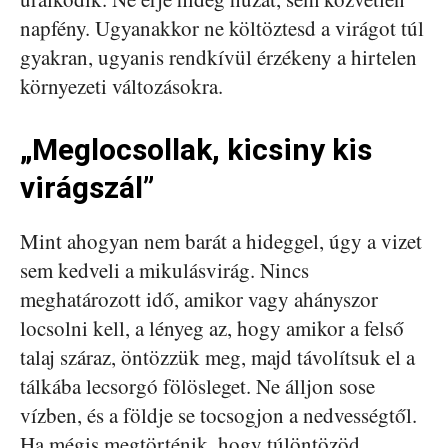
napfény. Ugyanakkor ne költöztesd a virágot túl
gyakran, ugyanis rendkívül érzékeny a hirtelen
környezeti változásokra.
„Meglocsollak, kicsiny kis
virágszál”
Mint ahogyan nem barát a hideggel, úgy a vizet
sem kedveli a mikulásvirág. Nincs
meghatározott idő, amikor vagy ahányszor
locsolni kell, a lényeg az, hogy amikor a felső
talaj száraz, öntözzük meg, majd távolítsuk el a
tálkába lecsorgó fölösleget. Ne álljon sose
vízben, és a földje se tocsogjon a nedvességtől.
Ha mégis megtörténik, hogy túlöntözöd,