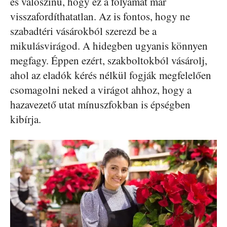
és valószínű, hogy ez a folyamat már
visszafordíthatatlan. Az is fontos, hogy ne
szabadtéri vásárokból szerezd be a
mikulásvirágod. A hidegben ugyanis könnyen
megfagy. Éppen ezért, szakboltokból vásárolj,
ahol az eladók kérés nélkül fogják megfelelően
csomagolni neked a virágot ahhoz, hogy a
hazavezető utat mínuszfokban is épségben
kibírja.