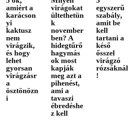
5 ok,
Milyen
5
amiért a
virágokat
egyszerű
karácson
ültethetün
szabály,
yi
k
amit be
kaktusz
november
kell
nem
ben? A
tartani a
virágzik,
hidegtűrő
késő
és hogy
hagymás
ősszel
lehet
ok most
virágzó
gyorsan
kapják
rózsáknál
virágzásr
meg azt a
!
a
pihenést,
ösztönözn
ami a
i
tavaszi
ébredéshe
z kell