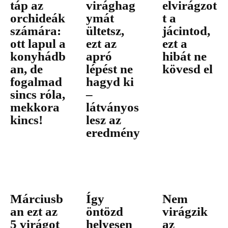
táp az
virághag
elvirágzot
orchideák
ymát
t a
számára:
ültetsz,
jácintod,
ott lapul a
ezt az
ezt a
konyhádb
apró
hibát ne
an, de
lépést ne
kövesd el
fogalmad
hagyd ki
sincs róla,
–
mekkora
látványos
kincs!
lesz az
eredmény
Márciusb
Így
Nem
an ezt az
öntözd
virágzik
5 virágot
helyesen
az