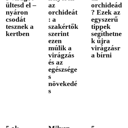
ültesd el –
az
orchideád
nyáron
orchideát
? Ezek az
csodát
: a
egyszerű
tesznek a
szakértők
tippek
kertben
szerint
segíthetne
ezen
k újra
múlik a
virágzásr
virágzás
a bírni
és az
egészsége
s
növekedé
s