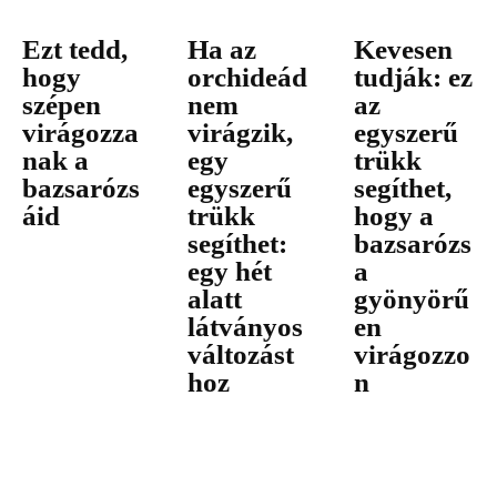
Ezt tedd,
Ha az
Kevesen
hogy
orchideád
tudják: ez
szépen
nem
az
virágozza
virágzik,
egyszerű
nak a
egy
trükk
bazsarózs
egyszerű
segíthet,
áid
trükk
hogy a
segíthet:
bazsarózs
egy hét
a
alatt
gyönyörű
látványos
en
változást
virágozzo
hoz
n