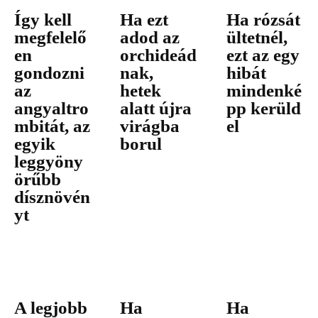
Így kell
Ha ezt
Ha rózsát
megfelelő
adod az
ültetnél,
en
orchideád
ezt az egy
gondozni
nak,
hibát
az
hetek
mindenké
angyaltro
alatt újra
pp kerüld
mbitát, az
virágba
el
egyik
borul
leggyöny
örűbb
dísznövén
yt
A legjobb
Ha
Ha