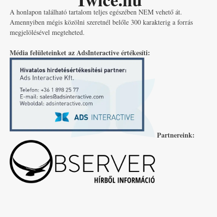
A honlapon található tartalom teljes egészében NEM vehető át.
Amennyiben mégis közölni szeretnél belőle 300 karakterig a forrás
megjelölésével megteheted.
Média felületeinket az AdsInteractive értékesíti:
Partnereink: