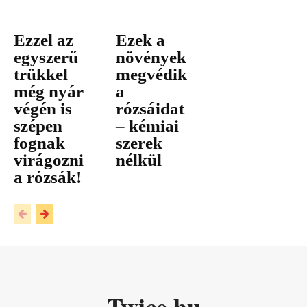
Ezzel az
Ezek a
egyszerű
növények
trükkel
megvédik
még nyár
a
végén is
rózsáidat
szépen
– kémiai
fognak
szerek
virágozni
nélkül
a rózsák!
Twice.hu