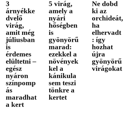
3
5 virág,
Ne dobd
árnyékke
amely a
ki az
dvelő
nyári
orchideát,
virág,
hőségben
ha
amit még
is
elhervadt
júliusban
gyönyörű
: így
is
marad:
hozhat
érdemes
ezekkel a
újra
elültetni –
növények
gyönyörű
egész
kel a
virágokat
nyáron
kánikula
színpomp
sem teszi
ás
tönkre a
maradhat
kertet
a kert